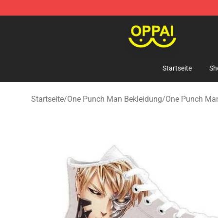
Oppai Store - Official Oppai Merchandise Shop
Startseite
Sh
Startseite
/
One Punch Man Bekleidung
/
One Punch Ma