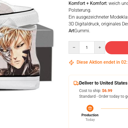
Komfort + Komfort
: weich un
Polsterung.
Ein ausgezeichneter Modeklas
3D Digitaldruck, originales De
Art
Gummi.
Quantity
Diese Aktion endet in
02
Deliver to United States
Cost to ship:
$6.99
Standard - Order today to g
Production
Today