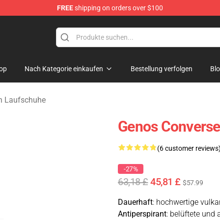
FREE
shipping on orders over $100
op
Nach Kategorie einkaufen
Bestellung verfolgen
Bl
n Laufschuhe
Genos Converse
(6 customer reviews
-27%
63,18 £
45,81 £
$57.99
Dauerhaft
: hochwertige vulk
Antiperspirant
: belüftete und