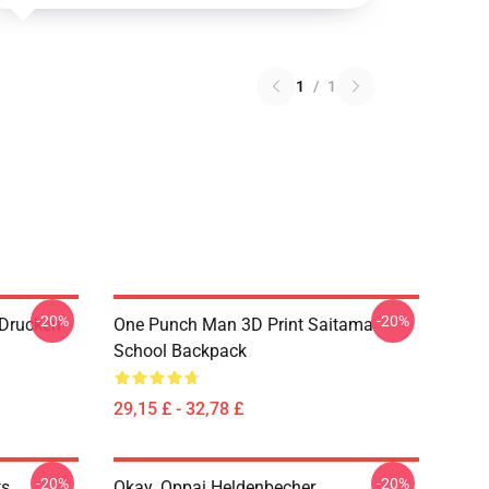
1
/
1
-20%
-20%
Drucken
One Punch Man 3D Print Saitama
School Backpack
29,15 £ - 32,78 £
-20%
-20%
ts
Okay. Oppai Heldenbecher