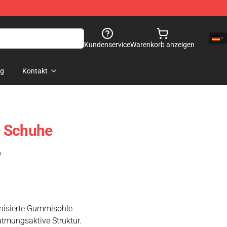
Kundenservice
Warenkorb anzeigen
og
Kontakt
 Schuhe
)
anisierte Gummisohle.
 atmungsaktive Struktur.