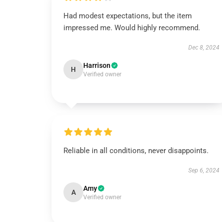
Had modest expectations, but the item
impressed me. Would highly recommend.
Dec 8, 2024
Harrison
H
Verified owner
Reliable in all conditions, never disappoints.
Sep 6, 2024
Amy
A
Verified owner