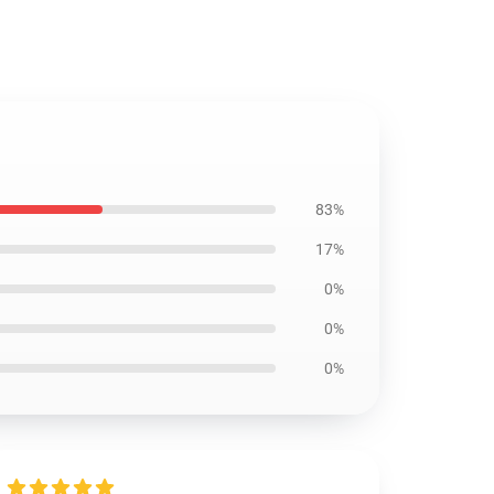
83%
17%
0%
0%
0%