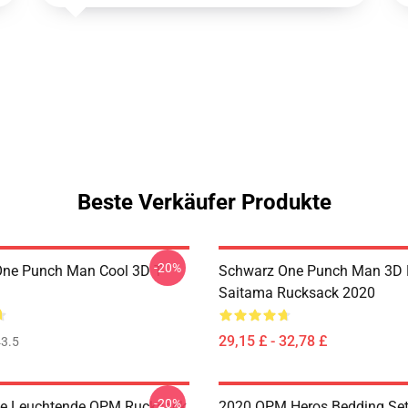
Beste Verkäufer Produkte
-20%
ne Punch Man Cool 3D T-
Schwarz One Punch Man 3D 
Saitama Rucksack 2020
29,15 £ - 32,78 £
3.5
-20%
e Leuchtende OPM Rucksack
2020 OPM Heros Bedding Se