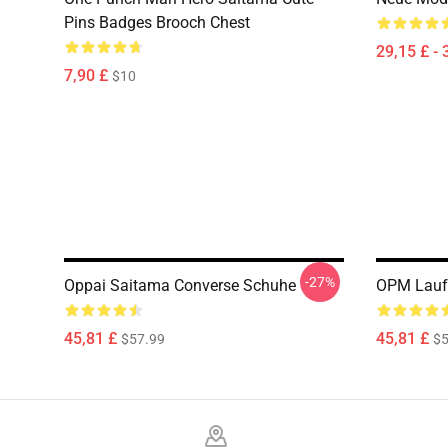
Pins Badges Brooch Chest
29,15 £ - 
7,90 £
$10
-27%
Oppai Saitama Converse Schuhe
OPM Lauf
45,81 £
45,81 £
$57.99
$5
Footer