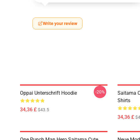
Write your review
-20%
Oppai Unterschrift Hoodie
Saitama O
Shirts
34,36 £
$43.5
34,36 £
$4
One Punch Man Hero Saitama Cute
Neue Mod