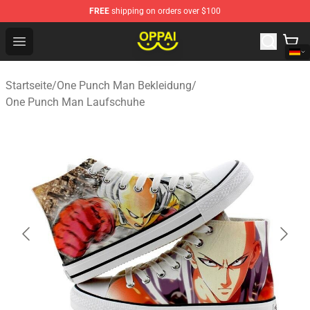
FREE
shipping on orders over $100
Oppai Store - Official Oppai Merchandise Shop
Open menu
Startseite
/
One Punch Man Bekleidung
/
One Punch Man Laufschuhe