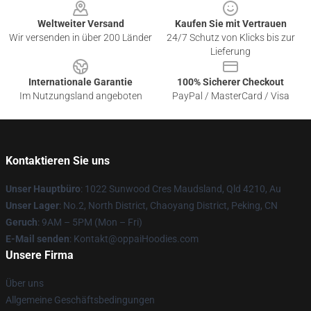
Weltweiter Versand
Kaufen Sie mit Vertrauen
Wir versenden in über 200 Länder
24/7 Schutz von Klicks bis zur
Lieferung
Internationale Garantie
100% Sicherer Checkout
Im Nutzungsland angeboten
PayPal / MasterCard / Visa
Kontaktieren Sie uns
Unser Hauptbüro
: 1022 Sunwood Cres Maudsland, Qld 4210, Au
Unser Lager
: No.2, North District, Chaoyang District, Peking, CN
Geruch
: 9AM – 5PM (Mon – Fri)
E-Mail senden
: Kontakt@oppaiHoodies.com
Unsere Firma
Über uns
Allgemeine Geschäftsbedingungen