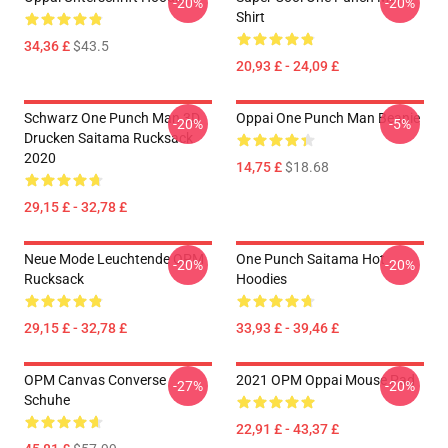
-20%
-20%
Shirt
34,36 £
$43.5
20,93 £ - 24,09 £
Schwarz One Punch Man 3D
Oppai One Punch Man Beanie
-20%
-5%
Drucken Saitama Rucksack
2020
14,75 £
$18.68
29,15 £ - 32,78 £
Neue Mode Leuchtende OPM
One Punch Saitama Hot
-20%
-20%
Rucksack
Hoodies
29,15 £ - 32,78 £
33,93 £ - 39,46 £
OPM Canvas Converse
2021 OPM Oppai Mouse Pad
-27%
-20%
Schuhe
22,91 £ - 43,37 £