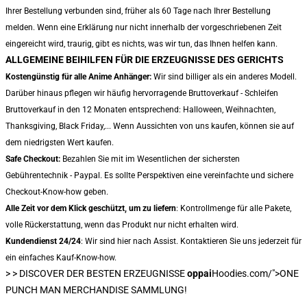
Ihrer Bestellung verbunden sind, früher als 60 Tage nach Ihrer Bestellung
melden. Wenn eine Erklärung nur nicht innerhalb der vorgeschriebenen Zeit
eingereicht wird, traurig, gibt es nichts, was wir tun, das Ihnen helfen kann.
ALLGEMEINE BEIHILFEN FÜR DIE ERZEUGNISSE DES GERICHTS
Kostengünstig für alle Anime Anhänger:
Wir sind billiger als ein anderes Modell.
Darüber hinaus pflegen wir häufig hervorragende Bruttoverkauf - Schleifen
Bruttoverkauf in den 12 Monaten entsprechend: Halloween, Weihnachten,
Thanksgiving, Black Friday,... Wenn Aussichten von uns kaufen, können sie auf
dem niedrigsten Wert kaufen.
Safe Checkout:
Bezahlen Sie mit im Wesentlichen der sichersten
Gebührentechnik - Paypal. Es sollte Perspektiven eine vereinfachte und sichere
Checkout-Know-how geben.
Alle Zeit vor dem Klick geschützt, um zu liefern
: Kontrollmenge für alle Pakete,
volle Rückerstattung, wenn das Produkt nur nicht erhalten wird.
Kundendienst 24/24
: Wir sind hier nach Assist. Kontaktieren Sie uns jederzeit für
ein einfaches Kauf-Know-how.
> >
DISCOVER DER BESTEN ERZEUGNISSE
oppai
Hoodies.com/">ONE
PUNCH MAN MERCHANDISE SAMMLUNG!