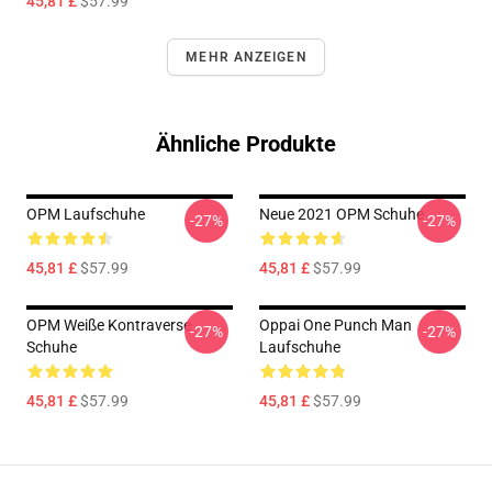
45,81 £
$57.99
MEHR ANZEIGEN
Ähnliche Produkte
OPM Laufschuhe
Neue 2021 OPM Schuhe
-27%
-27%
45,81 £
$57.99
45,81 £
$57.99
OPM Weiße Kontraverse
Oppai One Punch Man
-27%
-27%
Schuhe
Laufschuhe
45,81 £
$57.99
45,81 £
$57.99
Footer