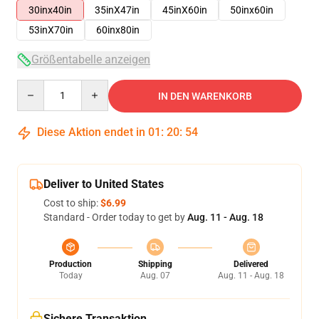
30inx40in
35inX47in
45inX60in
50inx60in
53inX70in
60inx80in
Größentabelle anzeigen
Quantity
IN DEN WARENKORB
Diese Aktion endet in
01
:
20
:
54
Deliver to United States
Cost to ship:
$6.99
Standard - Order today to get by
Aug. 11 - Aug. 18
Production
Shipping
Delivered
Today
Aug. 07
Aug. 11 - Aug. 18
Sichere Transaktion