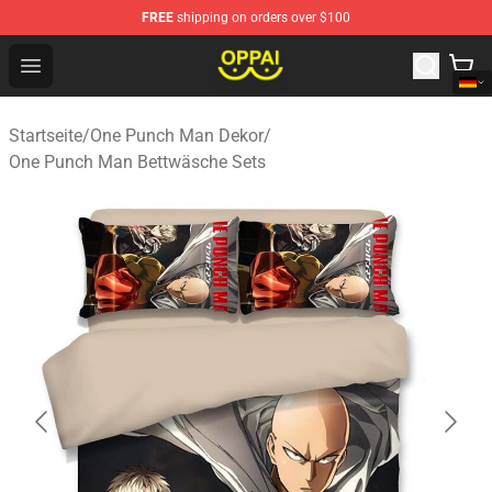
FREE
shipping on orders over $100
Oppai Store - Official Oppai Merchandise Shop
Open menu
Startseite
/
One Punch Man Dekor
/
One Punch Man Bettwäsche Sets