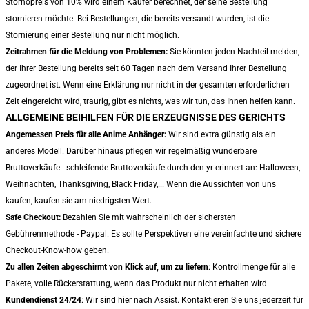
Stornopreis von 10% wird einem Käufer berechnet, der seine Bestellung
stornieren möchte. Bei Bestellungen, die bereits versandt wurden, ist die
Stornierung einer Bestellung nur nicht möglich.
Zeitrahmen für die Meldung von Problemen:
Sie könnten jeden Nachteil melden,
der Ihrer Bestellung bereits seit 60 Tagen nach dem Versand Ihrer Bestellung
zugeordnet ist. Wenn eine Erklärung nur nicht in der gesamten erforderlichen
Zeit eingereicht wird, traurig, gibt es nichts, was wir tun, das Ihnen helfen kann.
ALLGEMEINE BEIHILFEN FÜR DIE ERZEUGNISSE DES GERICHTS
Angemessen Preis für alle Anime Anhänger:
Wir sind extra günstig als ein
anderes Modell. Darüber hinaus pflegen wir regelmäßig wunderbare
Bruttoverkäufe - schleifende Bruttoverkäufe durch den yr erinnert an: Halloween,
Weihnachten, Thanksgiving, Black Friday,... Wenn die Aussichten von uns
kaufen, kaufen sie am niedrigsten Wert.
Safe Checkout:
Bezahlen Sie mit wahrscheinlich der sichersten
Gebührenmethode - Paypal. Es sollte Perspektiven eine vereinfachte und sichere
Checkout-Know-how geben.
Zu allen Zeiten abgeschirmt von Klick auf, um zu liefern
: Kontrollmenge für alle
Pakete, volle Rückerstattung, wenn das Produkt nur nicht erhalten wird.
Kundendienst 24/24
: Wir sind hier nach Assist. Kontaktieren Sie uns jederzeit für