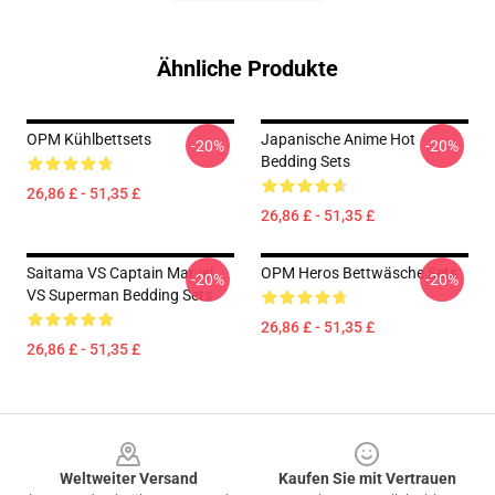
Ähnliche Produkte
OPM Kühlbettsets
Japanische Anime Hot
-20%
-20%
Bedding Sets
26,86 £ - 51,35 £
26,86 £ - 51,35 £
Saitama VS Captain Marvel
OPM Heros Bettwäsche Sets
-20%
-20%
VS Superman Bedding Sets
26,86 £ - 51,35 £
26,86 £ - 51,35 £
Footer
Weltweiter Versand
Kaufen Sie mit Vertrauen