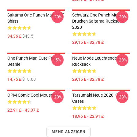
Saitama One Punch Man 3D T-
Schwarz One Punch Man 3D
-20%
-20%
Shirts
Drucken Saitama Rucksack
2020
34,36 £
$43.5
29,15 £ - 32,78 £
One Punch Man Cute Face
Neue Mode Leuchtende OPM
-5%
-20%
Beanie
Rucksack
14,75 £
$18.68
29,15 £ - 32,78 £
OPM Comic Cool Mousepad
Tatsumaki Neue 2020 Kissen
-20%
-20%
Cases
22,91 £ - 43,37 £
18,96 £ - 22,91 £
MEHR ANZEIGEN