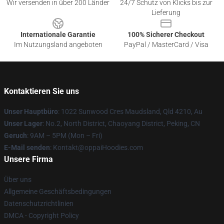
Wir versenden in über 200 Länder
24/7 Schutz von Klicks bis zur
Lieferung
Internationale Garantie
100% Sicherer Checkout
Im Nutzungsland angeboten
PayPal / MasterCard / Visa
Kontaktieren Sie uns
Unser Hauptbüro
: 1022 Sunwood Cres Maudsland, Qld 4210, Au
Unser Lager
: No.2, North District, Chaoyang District, Peking, CN
Geruch
: 9AM – 5PM (Mon – Fri)
E-Mail senden
: Kontakt@oppaiHoodies.com
Unsere Firma
Über uns
Allgemeine Geschäftsbedingungen
Datenschutzrichtlinien
DMCA - Copyright Policy