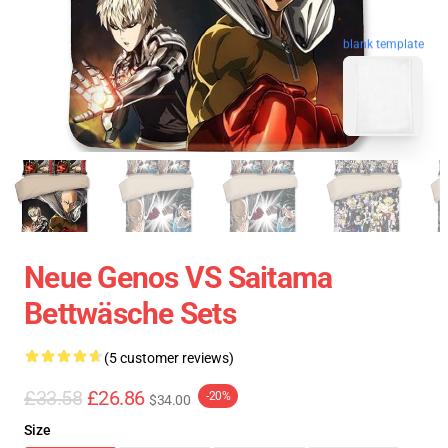
blank template
Neue Genos VS Saitama
Bettwäsche Sets
(5 customer reviews)
£33.58
£26.86
-20%
$34.00
Size