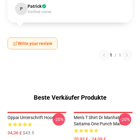
Patrick
P
Verified owner
Write your review
1
/
1
Beste Verkäufer Produkte
Oppai Unterschrift Hoodie
Men's T Shirt Dr Manhattan
-20%
-20%
Saitama One Punch Man
34,36 £
$43.5
20,93 £ - 24,09 £