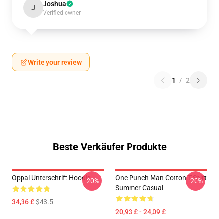
Joshua
J
Verified owner
Write your review
1
/
2
Beste Verkäufer Produkte
Oppai Unterschrift Hoodie
One Punch Man Cotton T-Shirt
-20%
-20%
Summer Casual
34,36 £
$43.5
20,93 £ - 24,09 £