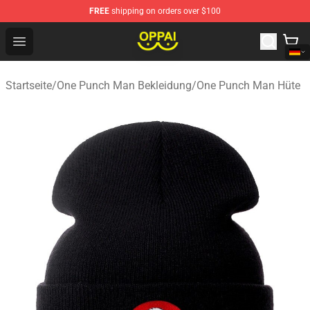
FREE
shipping on orders over $100
Oppai Store - Official Oppai Merchandise Shop
Open menu
Startseite
/
One Punch Man Bekleidung
/
One Punch Man Hüte