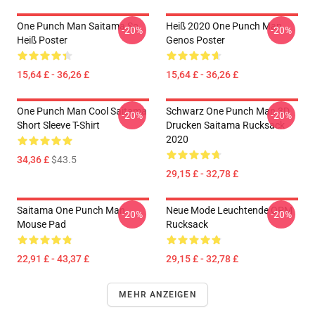
One Punch Man Saitama So
Heiß 2020 One Punch Man
-20%
-20%
Heiß Poster
Genos Poster
15,64 £ - 36,26 £
15,64 £ - 36,26 £
One Punch Man Cool Saitama
Schwarz One Punch Man 3D
-20%
-20%
Short Sleeve T-Shirt
Drucken Saitama Rucksack
2020
34,36 £
$43.5
29,15 £ - 32,78 £
Saitama One Punch Man
Neue Mode Leuchtende OPM
-20%
-20%
Mouse Pad
Rucksack
22,91 £ - 43,37 £
29,15 £ - 32,78 £
MEHR ANZEIGEN