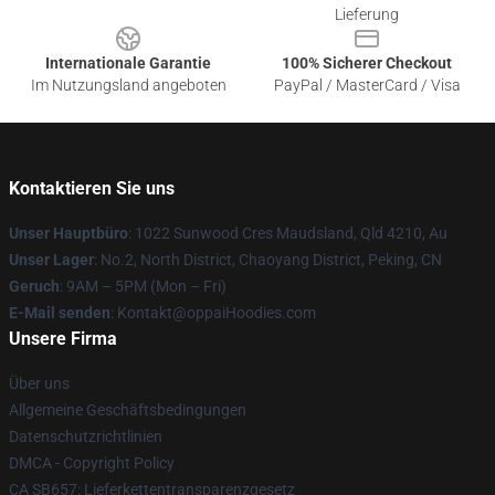
Lieferung
Internationale Garantie
100% Sicherer Checkout
Im Nutzungsland angeboten
PayPal / MasterCard / Visa
Kontaktieren Sie uns
Unser Hauptbüro
: 1022 Sunwood Cres Maudsland, Qld 4210, Au
Unser Lager
: No.2, North District, Chaoyang District, Peking, CN
Geruch
: 9AM – 5PM (Mon – Fri)
E-Mail senden
: Kontakt@oppaiHoodies.com
Unsere Firma
Über uns
Allgemeine Geschäftsbedingungen
Datenschutzrichtlinien
DMCA - Copyright Policy
CA SB657: Lieferkettentransparenzgesetz