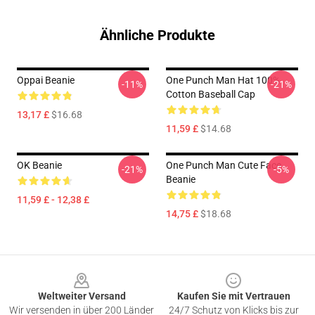
Ähnliche Produkte
Oppai Beanie
One Punch Man Hat 100%
-11%
-21%
Cotton Baseball Cap
13,17 £
$16.68
11,59 £
$14.68
OK Beanie
One Punch Man Cute Face
-21%
-5%
Beanie
11,59 £ - 12,38 £
14,75 £
$18.68
Footer
Weltweiter Versand
Kaufen Sie mit Vertrauen
Wir versenden in über 200 Länder
24/7 Schutz von Klicks bis zur