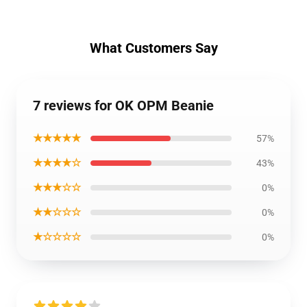
What Customers Say
7 reviews for OK OPM Beanie
★★★★★
57%
★★★★☆
43%
★★★☆☆
0%
★★☆☆☆
0%
★☆☆☆☆
0%