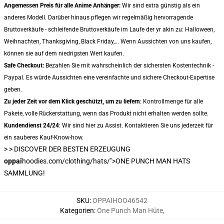
Angemessen Preis für alle Anime Anhänger:
Wir sind extra günstig als ein
anderes Modell. Darüber hinaus pflegen wir regelmäßig hervorragende
Bruttoverkäufe - schleifende Bruttoverkäufe im Laufe der yr akin zu: Halloween,
Weihnachten, Thanksgiving, Black Friday,... Wenn Aussichten von uns kaufen,
können sie auf dem niedrigsten Wert kaufen.
Safe Checkout:
Bezahlen Sie mit wahrscheinlich der sichersten Kostentechnik -
Paypal. Es würde Aussichten eine vereinfachte und sichere Checkout-Expertise
geben.
Zu jeder Zeit vor dem Klick geschützt, um zu liefern
: Kontrollmenge für alle
Pakete, volle Rückerstattung, wenn das Produkt nicht erhalten werden sollte.
Kundendienst 24/24
: Wir sind hier zu Assist. Kontaktieren Sie uns jederzeit für
ein sauberes Kauf-Know-how.
> >
DISCOVER DER BESTEN ERZEUGUNG
oppai
hoodies.com/clothing/hats/">ONE PUNCH MAN HATS
SAMMLUNG!
SKU
:
OPPAIHOO46542
Kategorien
:
One Punch Man Hüte
,