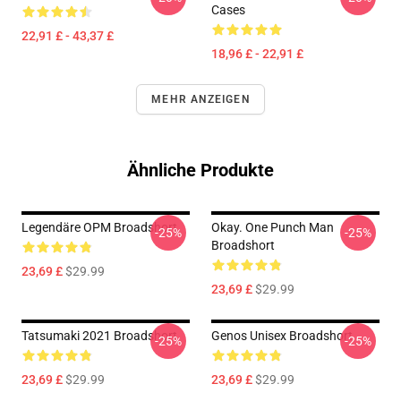
Cases
22,91 £ - 43,37 £
18,96 £ - 22,91 £
MEHR ANZEIGEN
Ähnliche Produkte
Legendäre OPM Broadshort
Okay. One Punch Man
-25%
-25%
Broadshort
23,69 £
$29.99
23,69 £
$29.99
Tatsumaki 2021 Broadshort
Genos Unisex Broadshort
-25%
-25%
23,69 £
$29.99
23,69 £
$29.99