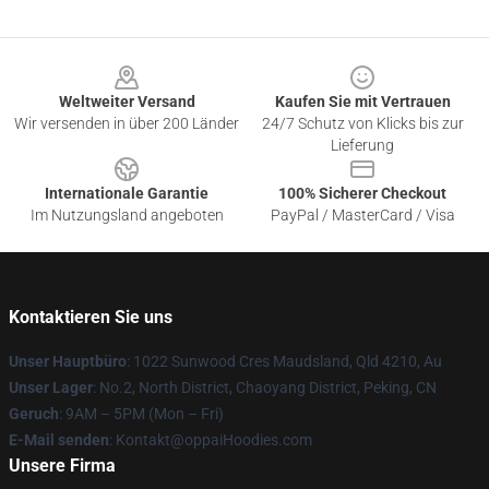
Footer
Weltweiter Versand
Kaufen Sie mit Vertrauen
Wir versenden in über 200 Länder
24/7 Schutz von Klicks bis zur
Lieferung
Internationale Garantie
100% Sicherer Checkout
Im Nutzungsland angeboten
PayPal / MasterCard / Visa
Kontaktieren Sie uns
Unser Hauptbüro
: 1022 Sunwood Cres Maudsland, Qld 4210, Au
Unser Lager
: No.2, North District, Chaoyang District, Peking, CN
Geruch
: 9AM – 5PM (Mon – Fri)
E-Mail senden
: Kontakt@oppaiHoodies.com
Unsere Firma