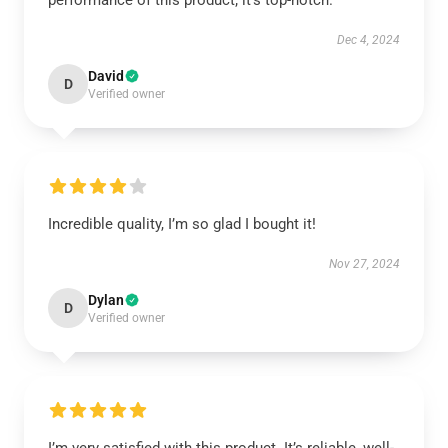
performance of this product; it’s top-notch.
Dec 4, 2024
David
D
Verified owner
Incredible quality, I’m so glad I bought it!
Nov 27, 2024
Dylan
D
Verified owner