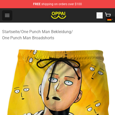
FREE
shipping on orders over $100
Oppai Store - Official Oppai Merchandise Shop
Open menu
Startseite
/
One Punch Man Bekleidung
/
One Punch Man Broadshorts