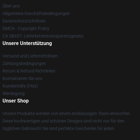
Über uns
Allgemeine Geschäftsbedingungen
Datenschutzrichtlinien
DMCA - Copyright Policy
CA SB657: Lieferkettentransparenzgesetz
Unsere Unterstützung
Versand und Lieferrichtlinien
Zahlungsbedingungen
Return & Refund Richtlinien
Kontaktieren Sie uns
Kundenhilfe (FAQ)
Werdegang
Unser Shop
Unsere Produkte werden von einem erstklassigen Team entworfen.
Diese hochwertigen und schönen Designs sind nicht nur für den
täglichen Gebrauch! Sie sind perfekte Geschenke für jeden.