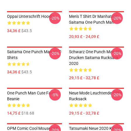
Oppai Unterschrift Hoodie
Men's T Shirt Dr Manhattan
-20%
-20%
Saitama One Punch Man
34,36 £
$43.5
20,93 £ - 24,09 £
Saitama One Punch Man 3D T-
Schwarz One Punch Man 3D
-20%
-20%
Shirts
Drucken Saitama Rucksack
2020
34,36 £
$43.5
29,15 £ - 32,78 £
One Punch Man Cute Face
Neue Mode Leuchtende OPM
-5%
-20%
Beanie
Rucksack
14,75 £
$18.68
29,15 £ - 32,78 £
OPM Comic Cool Mousepad
Tatsumaki Neue 2020 Kissen
-20%
-20%