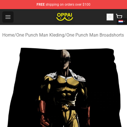
FREE
shipping on orders over $100
Oppai Store - Official Oppai Merchandise Shop
Open menu
Home
/
One Punch Man Kleding
/
One Punch Man Broadshorts