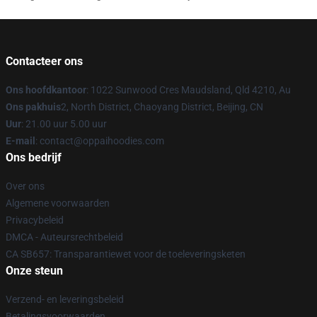
Contacteer ons
Ons hoofdkantoor
: 1022 Sunwood Cres Maudsland, Qld 4210, Au
Ons pakhuis
2, North District, Chaoyang District, Beijing, CN
Uur
: 21.00 uur 5.00 uur
E-mail
: contact@oppaihoodies.com
Ons bedrijf
Over ons
Algemene voorwaarden
Privacybeleid
DMCA - Auteursrechtbeleid
CA SB657: Transparantiewet voor de toeleveringsketen
Onze steun
Verzend- en leveringsbeleid
Betalingsvoorwaarden