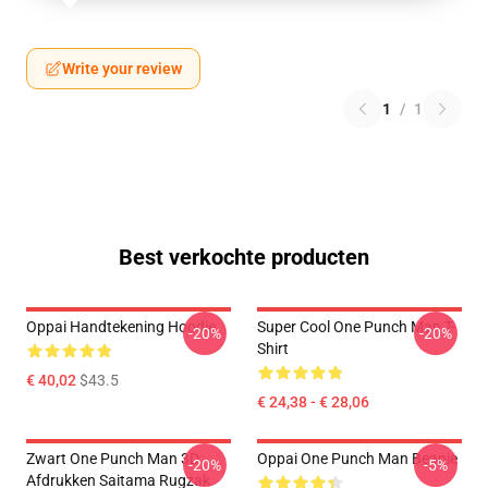
Write your review
1
/
1
Best verkochte producten
Oppai Handtekening Hoodie
Super Cool One Punch Man T-
-20%
-20%
Shirt
€ 40,02
$43.5
€ 24,38 - € 28,06
Zwart One Punch Man 3D
Oppai One Punch Man Beanie
-20%
-5%
Afdrukken Saitama Rugzak