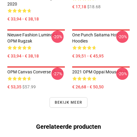
2020
€ 17,18
$18.68
€ 33,94 - € 38,18
Nieuwe Fashion Luminous
One Punch Saitama Hot
-20%
-20%
OPM Rugzak
Hoodies
€ 33,94 - € 38,18
€ 39,51 - € 45,95
OPM Canvas Converse Shoes
2021 OPM Oppai Mouse Pad
-27%
-20%
€ 53,35
$57.99
€ 26,68 - € 50,50
BEKIJK MEER
Gerelateerde producten