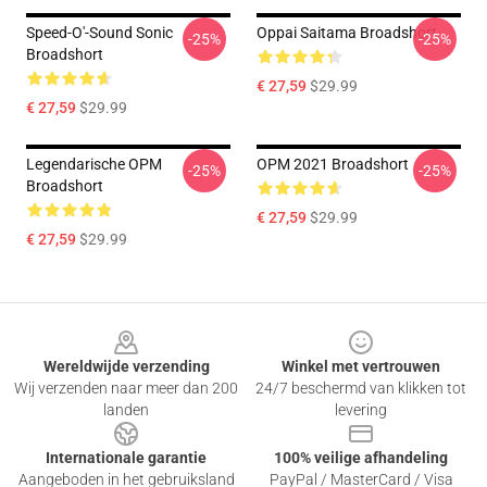
Speed-O'-Sound Sonic
Oppai Saitama Broadshort
-25%
-25%
Broadshort
€ 27,59
$29.99
€ 27,59
$29.99
Legendarische OPM
OPM 2021 Broadshort
-25%
-25%
Broadshort
€ 27,59
$29.99
€ 27,59
$29.99
Footer
Wereldwijde verzending
Winkel met vertrouwen
Wij verzenden naar meer dan 200
24/7 beschermd van klikken tot
landen
levering
Internationale garantie
100% veilige afhandeling
Aangeboden in het gebruiksland
PayPal / MasterCard / Visa