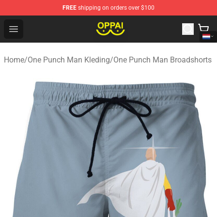
FREE
shipping on orders over $100
Oppai Store - Official Oppai Merchandise Shop
Open menu
Home
/
One Punch Man Kleding
/
One Punch Man Broadshorts