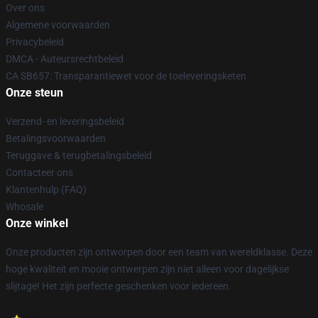
Over ons
Algemene voorwaarden
Privacybeleid
DMCA - Auteursrechtbeleid
CA SB657: Transparantiewet voor de toeleveringsketen
Onze steun
Verzend- en leveringsbeleid
Betalingsvoorwaarden
Teruggave & terugbetalingsbeleid
Contacteer ons
Klantenhulp (FAQ)
Whosale
Onze winkel
Onze producten zijn ontworpen door een team van wereldklasse. Deze
hoge kwaliteit en mooie ontwerpen zijn niet alleen voor dagelijkse
slijtage! Het zijn perfecte geschenken voor iedereen.