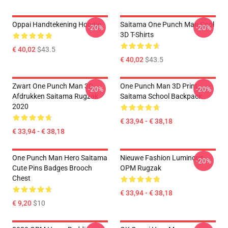
Oppai Handtekening Hoodie
Saitama One Punch Man Cool
-20%
-20%
3D T-Shirts
€ 40,02
$43.5
€ 40,02
$43.5
Zwart One Punch Man 3D
One Punch Man 3D Print
-20%
-20%
Afdrukken Saitama Rugzak
Saitama School Backpack
2020
€ 33,94 - € 38,18
€ 33,94 - € 38,18
One Punch Man Hero Saitama
Nieuwe Fashion Luminous
-20%
Cute Pins Badges Brooch
OPM Rugzak
Chest
€ 33,94 - € 38,18
€ 9,20
$10