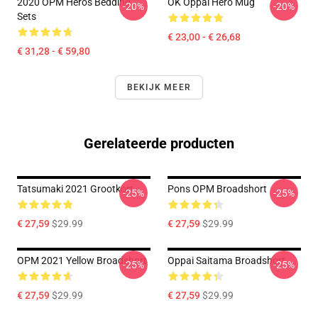
2020 OPM Heros Bedding
OK Oppai Hero Mug
-20%
-20%
Sets
€ 23,00 - € 26,68
€ 31,28 - € 59,80
BEKIJK MEER
Gerelateerde producten
Tatsumaki 2021 Grootkort
Pons OPM Broadshort
-25%
-25%
€ 27,59
$29.99
€ 27,59
$29.99
OPM 2021 Yellow Broadshort
Oppai Saitama Broadshort
-25%
-25%
€ 27,59
$29.99
€ 27,59
$29.99