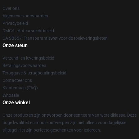
Over ons
Algemene voorwaarden
Privacybeleid
DMCA - Auteursrechtbeleid
CA SB657: Transparantiewet voor de toeleveringsketen
Onze steun
Verzend- en leveringsbeleid
Betalingsvoorwaarden
Teruggave & terugbetalingsbeleid
Contacteer ons
Klantenhulp (FAQ)
Whosale
Onze winkel
Onze producten zijn ontworpen door een team van wereldklasse. Deze
hoge kwaliteit en mooie ontwerpen zijn niet alleen voor dagelijkse
slijtage! Het zijn perfecte geschenken voor iedereen.