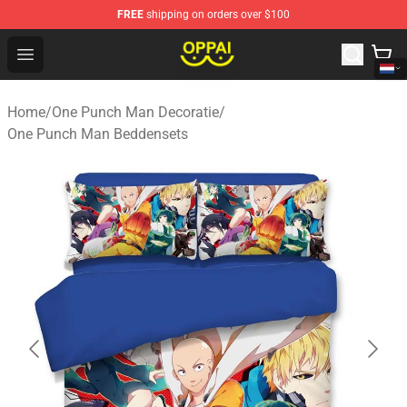
FREE
shipping on orders over $100
Oppai Store - Official Oppai Merchandise Shop
Open menu
Home
/
One Punch Man Decoratie
/
One Punch Man Beddensets