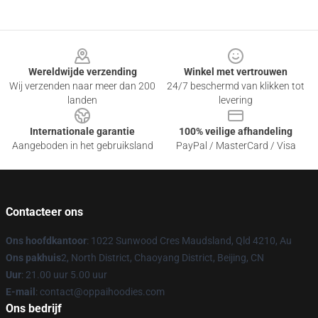
Footer
Wereldwijde verzending
Winkel met vertrouwen
Wij verzenden naar meer dan 200
24/7 beschermd van klikken tot
landen
levering
Internationale garantie
100% veilige afhandeling
Aangeboden in het gebruiksland
PayPal / MasterCard / Visa
Contacteer ons
Ons hoofdkantoor
: 1022 Sunwood Cres Maudsland, Qld 4210, Au
Ons pakhuis
2, North District, Chaoyang District, Beijing, CN
Uur
: 21.00 uur 5.00 uur
E-mail
: contact@oppaihoodies.com
Ons bedrijf