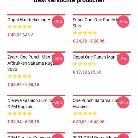
Best verkochte producten
Oppai Handtekening Hoodie
Super Cool One Punch Man T-
-20%
-20%
Shirt
€ 40,02
$43.5
€ 24,38 - € 28,06
Zwart One Punch Man 3D
Oppai One Punch Man Beanie
-20%
-5%
Afdrukken Saitama Rugzak
2020
€ 17,18
$18.68
€ 33,94 - € 38,18
Nieuwe Fashion Luminous
One Punch Saitama Hot
-20%
-20%
OPM Rugzak
Hoodies
€ 33,94 - € 38,18
€ 39,51 - € 45,95
OPM Canvas Converse Shoes
2021 OPM Oppai Mouse Pad