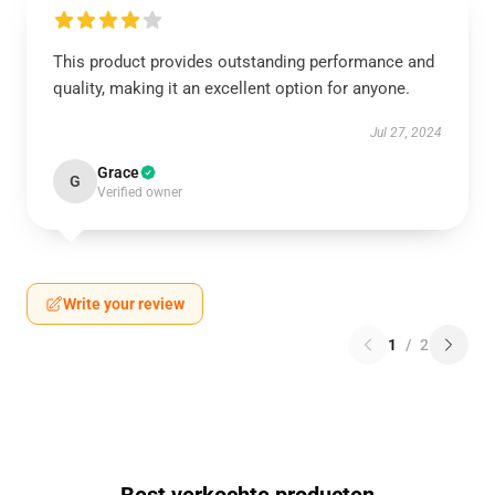
This product provides outstanding performance and
quality, making it an excellent option for anyone.
Jul 27, 2024
Grace
G
Verified owner
Write your review
1
/
2