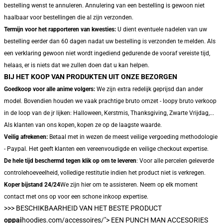
bestelling wenst te annuleren. Annulering van een bestelling is gewoon niet
haalbaar voor bestellingen die al zijn verzonden.
Termijn voor het rapporteren van kwesties:
U dient eventuele nadelen van uw
bestelling eerder dan 60 dagen nadat uw bestelling is verzonden te melden. Als
een verklaring gewoon niet wordt ingediend gedurende de vooraf vereiste tijd,
helaas, er is niets dat we zullen doen dat u kan helpen.
BIJ HET KOOP VAN PRODUKTEN UIT ONZE BEZORGEN
Goedkoop voor alle anime volgers:
We zijn extra redelijk geprijsd dan ander
model. Bovendien houden we vaak prachtige bruto omzet - loopy bruto verkoop
in de loop van de jr lijken: Halloween, Kerstmis, Thanksgiving, Zwarte Vrijdag,...
Als klanten van ons kopen, kopen ze op de laagste waarde.
Veilig afrekenen:
Betaal met in wezen de meest veilige vergoeding methodologie
- Paypal. Het geeft klanten een vereenvoudigde en veilige checkout expertise.
De hele tijd beschermd tegen klik op om te leveren
: Voor alle percelen geleverde
controlehoeveelheid, volledige restitutie indien het product niet is verkregen.
Koper bijstand 24/24
We zijn hier om te assisteren. Neem op elk moment
contact met ons op voor een schone inkoop expertise.
>>>
BESCHIKBAARHEID VAN HET BESTE PRODUCT
oppai
hoodies.com/accessoires/"> EEN PUNCH MAN ACCESORIES