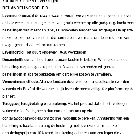
karakter is effectief verkregen.
BEHANDELINGSBELEID:
Levering:
Ongeacht de plaats waar je woont, we verzenden onze goederen over
de hele wereld en u zult genieten van gratis vervoer op alle gadgets gekocht voor
bestellingen van meer dan $ 50,00. Bovendien hadden we uw gadgets in aparte
pakketten kunnen verzenden, dus controleer uw e-mails om te zien of een van
uw gadgets individueel zal aankomen.
Leveringstijd:
Het duurt ongeveer 10-30 werkdagen
Douaneheffingen:
Je hoeft geen douanekosten te betalen. We merken al onze
bestellingen op als goedkope items. Bovendien verzenden wij grotere
bestellingen in aparte pakketten om dergelijke kosten te vermijden.
Vergoedingsmethode:
Al onze fondsen door vergoeding speelkaarten worden
verwerkt via PayPal die waarschijnlijk levert de meest veilige fee platforms op de
planeet.
Teruggave, terugbetaling en annulering:
Als het product dat u heeft verkregen
verkeerd of defect is, neem dan contact met ons op via
contact@oppaihoodies.com zo snel mogelijk te bereiken. Annulering van een
bestelling is haalbaar zolang de bestelling niet is verzonden, maar. Een
annuleringsprijs van 10% wordt in rekening gebracht aan een koper die zijn