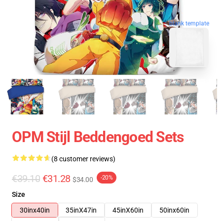
blank template
OPM Stijl Beddengoed Sets
(8 customer reviews)
€39.10
€31.28
-20%
$34.00
Size
30inx40in
35inX47in
45inX60in
50inx60in