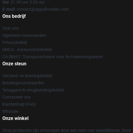
Uur
: 21.00 uur 5.00 uur
E-mail
: contact@oppaihoodies.com
Ons bedrijf
Over ons
Algemene voorwaarden
Privacybeleid
DMCA - Auteursrechtbeleid
CA SB657: Transparantiewet voor de toeleveringsketen
Onze steun
Verzend- en leveringsbeleid
Betalingsvoorwaarden
Teruggave & terugbetalingsbeleid
Contacteer ons
Klantenhulp (FAQ)
Whosale
Onze winkel
Onze producten zijn ontworpen door een team van wereldklasse. Deze