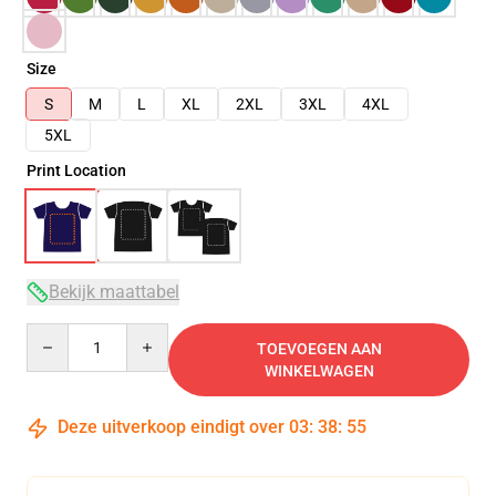
Size
S
M
L
XL
2XL
3XL
4XL
5XL
Print Location
Bekijk maattabel
Quantity
TOEVOEGEN AAN
WINKELWAGEN
Deze uitverkoop eindigt over
03
:
38
:
54