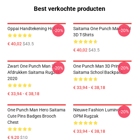
Best verkochte producten
Oppai Handtekening Hoodie
Saitama One Punch Man Cool
-20%
-20%
3D T-Shirts
€ 40,02
$43.5
€ 40,02
$43.5
Zwart One Punch Man 3D
One Punch Man 3D Print
-20%
-20%
Afdrukken Saitama Rugzak
Saitama School Backpack
2020
€ 33,94 - € 38,18
€ 33,94 - € 38,18
One Punch Man Hero Saitama
Nieuwe Fashion Luminous
-20%
Cute Pins Badges Brooch
OPM Rugzak
Chest
€ 33,94 - € 38,18
€ 9,20
$10