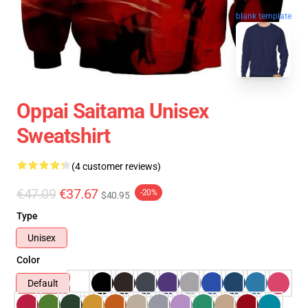
blank template
Oppai Saitama Unisex
Sweatshirt
(4 customer reviews)
€47.09
€37.67
-20%
$40.95
Type
Unisex
Color
Default