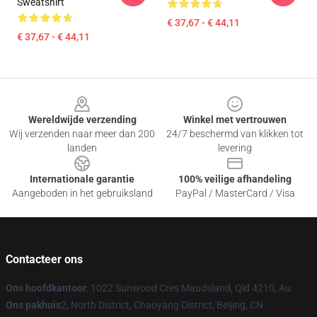
Sweatshirt
€ 37,67 - € 44,11
€ 37,67 - € 44,11
Footer
Wereldwijde verzending
Winkel met vertrouwen
Wij verzenden naar meer dan 200
24/7 beschermd van klikken tot
landen
levering
Internationale garantie
100% veilige afhandeling
Aangeboden in het gebruiksland
PayPal / MasterCard / Visa
Contacteer ons
Ons hoofdkantoor
: 1022 Sunwood Cres Maudsland, Qld 4210, Au
Ons pakhuis
2, North District, Chaoyang District, Beijing, CN