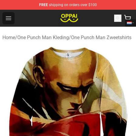
FREE
shipping on orders over $100
Oppai Store - Official Oppai Merchandise Shop
Open menu
Home
/
One Punch Man Kleding
/
One Punch Man Zweetshirts