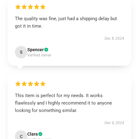
The quality was fine, just had a shipping delay but
got it in time.
Dec 8, 2024
Spencer
S
Verified owner
This item is perfect for my needs. It works
flawlessly and I highly recommend it to anyone
looking for something similar.
Dec 4, 2024
Clara
C