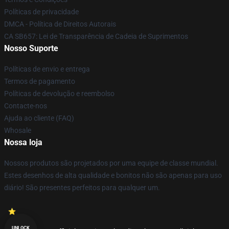
Políticas de privacidade
DMCA - Política de Direitos Autorais
CA SB657: Lei de Transparência de Cadeia de Suprimentos
Nosso Suporte
Políticas de envio e entrega
Termos de pagamento
Políticas de devolução e reembolso
Contacte-nos
Ajuda ao cliente (FAQ)
Whosale
Nossa loja
Nossos produtos são projetados por uma equipe de classe mundial.
Estes desenhos de alta qualidade e bonitos não são apenas para uso
diário! São presentes perfeitos para qualquer um.
UNLOCK