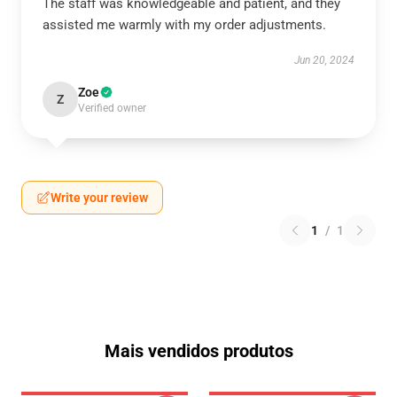
The staff was knowledgeable and patient, and they
assisted me warmly with my order adjustments.
Jun 20, 2024
Zoe
Z
Verified owner
Write your review
1
/
1
Mais vendidos produtos