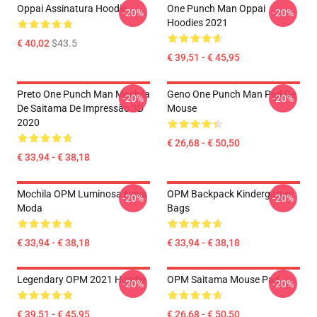
Oppai Assinatura Hoodie
One Punch Man Oppai
-20%
-20%
Hoodies 2021
€ 40,02
$43.5
€ 39,51 - € 45,95
Preto One Punch Man Mochila
Geno One Punch Man Pad De
-20%
-20%
De Saitama De Impressão 3D
Mouse
2020
€ 26,68 - € 50,50
€ 33,94 - € 38,18
Mochila OPM Luminosa Nova
OPM Backpack Kindergarten
-20%
-20%
Moda
Bags
€ 33,94 - € 38,18
€ 33,94 - € 38,18
Legendary OPM 2021 Hoodie
OPM Saitama Mouse Pad
-20%
-20%
€ 39,51 - € 45,95
€ 26,68 - € 50,50