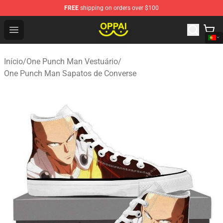
FREE
shipping on orders over $100
Oppai Store - Official Oppai Merchandise Shop
Open menu
Início
/
One Punch Man Vestuário
/
One Punch Man Sapatos de Converse