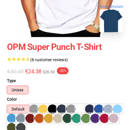
blank template
OPM Super Punch T-Shirt
(8 customer reviews)
€30.48
€24.38
-20%
$26.50
Type
Unisex
Color
Default