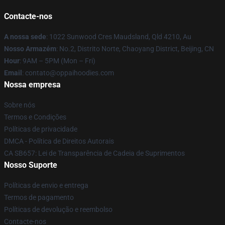
Contacte-nos
A nossa sede
: 1022 Sunwood Cres Maudsland, Qld 4210, Au
Nosso Armazém
: No.2, Distrito Norte, Chaoyang District, Beijing, CN
Hour
: 9AM – 5PM (Mon – Fri)
Email
: contato@oppaihoodies.com
Nossa empresa
Sobre nós
Termos e Condições
Políticas de privacidade
DMCA - Política de Direitos Autorais
CA SB657: Lei de Transparência de Cadeia de Suprimentos
Nosso Suporte
Políticas de envio e entrega
Termos de pagamento
Políticas de devolução e reembolso
Contacte-nos