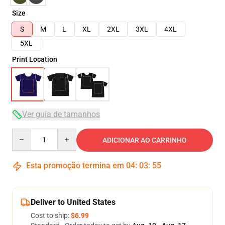
Size
S
M
L
XL
2XL
3XL
4XL
5XL
Print Location
Ver guia de tamanhos
Quantity
ADICIONAR AO CARRINHO
Esta promoção termina em
04
:
03
:
54
Deliver to United States
Cost to ship:
$6.99