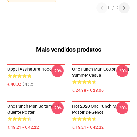
1
/
2
Mais vendidos produtos
Oppai Assinatura Hoodie
One Punch Man Cotton T-Shirt
-20%
-20%
Summer Casual
€ 40,02
$43.5
€ 24,38 - € 28,06
One Punch Man Saitama Tão
Hot 2020 One Punch Man
-20%
-20%
Quente Poster
Poster De Genos
€ 18,21 - € 42,22
€ 18,21 - € 42,22