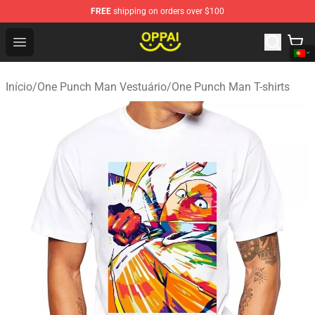
FREE
shipping on orders over $100
Oppai Store - Official Oppai Merchandise Shop
Open menu
Início
/
One Punch Man Vestuário
/
One Punch Man T-shirts