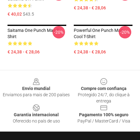
€ 24,38 - € 28,06
€ 40,02
$43.5
Saitama One Punch Man T-
Powerful One Punch Man
-20%
-20%
Shirt
Cool T-Shirt
€ 24,38 - € 28,06
€ 24,38 - € 28,06
Footer
Envio mundial
Compre com confiança
Enviamos para mais de 200 países
Protegido 24/7, do clique à
entrega
Garantia internacional
Pagamento 100% seguro
Oferecido no país de uso
PayPal / MasterCard / Visa