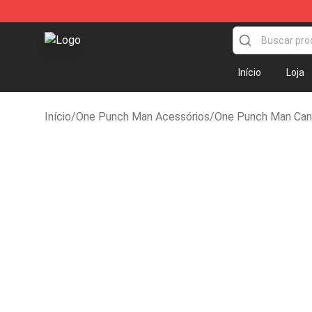
Oppai Store - Official Oppai Merchandise Shop
Início
Loja
Início
/
One Punch Man Acessórios
/
One Punch Man Ca