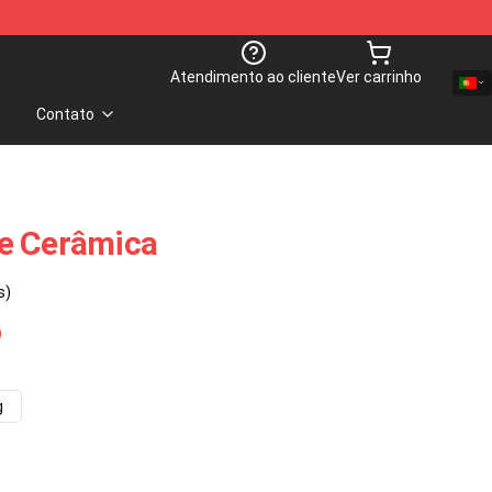
Atendimento ao cliente
Ver carrinho
Contato
e Cerâmica
s)
g