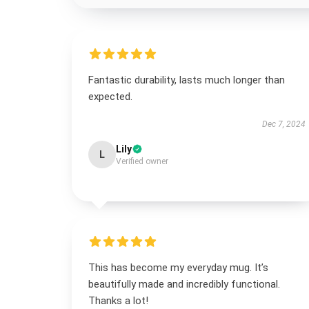
Fantastic durability, lasts much longer than
expected.
Dec 7, 2024
Lily
L
Verified owner
This has become my everyday mug. It’s
beautifully made and incredibly functional.
Thanks a lot!