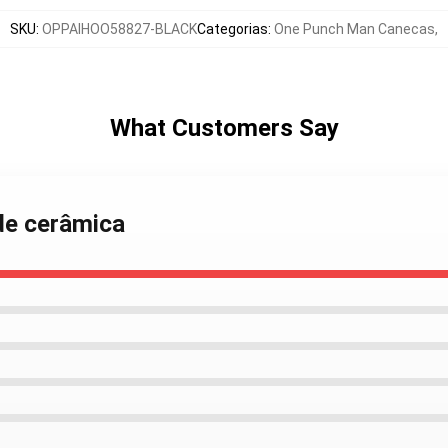
SKU
:
OPPAIHOO58827-BLACK
Categorias
:
One Punch Man Canecas
,
What Customers Say
de cerâmica