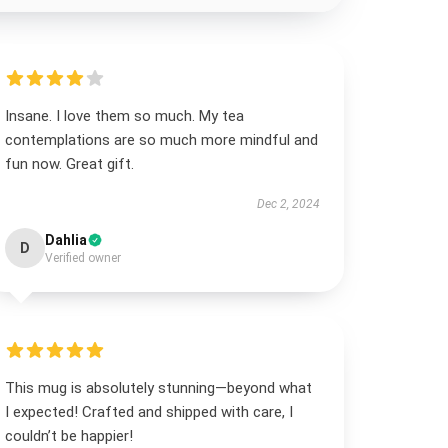
Insane. I love them so much. My tea
contemplations are so much more mindful and
fun now. Great gift.
Dec 2, 2024
Dahlia
D
Verified owner
This mug is absolutely stunning—beyond what
I expected! Crafted and shipped with care, I
couldn’t be happier!