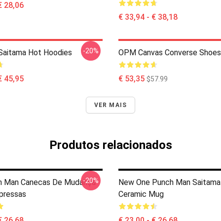
€ 28,06
€ 33,94 - € 38,18
-20%
Saitama Hot Hoodies
OPM Canvas Converse Shoes
€ 45,95
€ 53,35
$57.99
VER MAIS
Produtos relacionados
-20%
h Man Canecas De Mudança
New One Punch Man Saitama
pressas
Ceramic Mug
€ 26,68
€ 23,00 - € 26,68