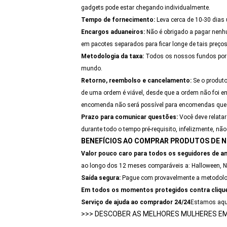
gadgets pode estar chegando individualmente.
Tempo de fornecimento:
Leva cerca de 10-30 dias 
Encargos aduaneiros:
Não é obrigado a pagar nenh
em pacotes separados para ficar longe de tais preços
Metodologia da taxa:
Todos os nossos fundos por 
mundo.
Retorno, reembolso e cancelamento:
Se o produto
de uma ordem é viável, desde que a ordem não foi 
encomenda não será possível para encomendas que 
Prazo para comunicar questões:
Você deve relata
durante todo o tempo pré-requisito, infelizmente, n
BENEFÍCIOS AO COMPRAR PRODUTOS DE 
Valor pouco caro para todos os seguidores de a
ao longo dos 12 meses comparáveis a: Halloween, Na
Saída segura:
Pague com provavelmente a metodologia
Em todos os momentos protegidos contra clique
Serviço de ajuda ao comprador 24/24
Estamos aqui
>>>
DESCOBER AS MELHORES MULHERES E