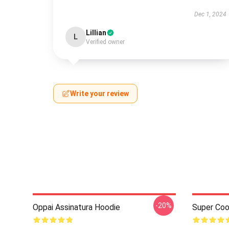
Dec 1, 2024
Lillian
L
Verified owner
Write your review
-20%
Oppai Assinatura Hoodie
Super Coo