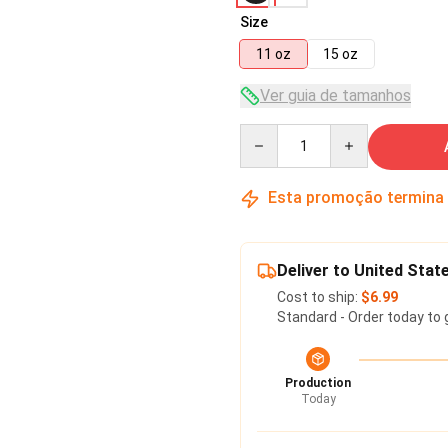
Size
11 oz
15 oz
Ver guia de tamanhos
Quantity
Esta promoção termina
Deliver to United Stat
Cost to ship:
$6.99
Standard - Order today to 
Production
Today