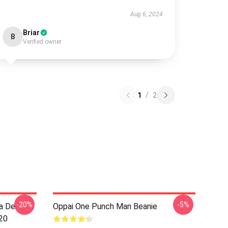
Aug 6, 2024
Briar
B
Verified owner
1
/
2
-20%
-5%
a De
Oppai One Punch Man Beanie
20