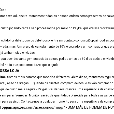
úteis
uma taxa aduaneira. Marcamos todas as nossas ordens como presentes de baixo
.
custo jogando cartas são processados por meio do PayPal que oferece provavelm
 obtido for defeituoso ou defeituoso, entre em contato conosco@oppaihoodies.c
enviada, mas. Um preço de cancelamento de 10% é cobrado a um comprador que pre
já tenham sido enviadas.
r qualquer desvantagem associada ao seu pedido antes de 60 dias após o envio d
ão há nada que possamos fazer que o ajude.
NOSSA LOJA
nime:
Somos mais baratos que modelos diferentes. Além disso, mantemos regular
tal, Ação de Graças,... Quando os clientes compram de nós, eles vão comprar no 
 de custo mais segura - Paypal. Vai dar aos clientes uma experiência de check-o
 em para fornecer
: Monitorização da quantidade oferecida para todas as parcelas
 para assistir. Contacte-nos a qualquer momento para uma experiência de compra 
M
oppai
capuzes.com/acessórios/mug/"> UMA MÃE DE HOMEM DE PUN