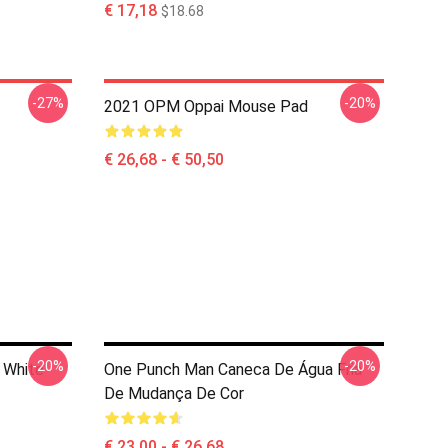
€ 17,18
$18.68
-27%
-20%
2021 OPM Oppai Mouse Pad
€ 26,68 - € 50,50
-20%
-20%
 White
One Punch Man Caneca De Água Fria
De Mudança De Cor
€ 23,00 - € 26,68