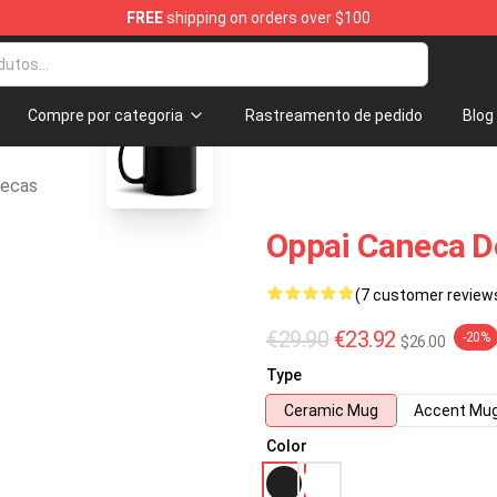
FREE
shipping on orders over $100
blank template
Compre por categoria
Rastreamento de pedido
Blog
necas
Oppai Caneca D
(7 customer review
€29.90
€23.92
-20%
$26.00
Type
Ceramic Mug
Accent Mu
Color