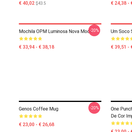
€ 40,02
€ 24,38 - 
$43.5
-20%
Mochila OPM Luminosa Nova Moda
Um Soco 
€ 33,94 - € 38,18
€ 39,51 - 
-20%
Genos Coffee Mug
One Punc
De Cor Im
€ 23,00 - € 26,68
€ 23,00 - 