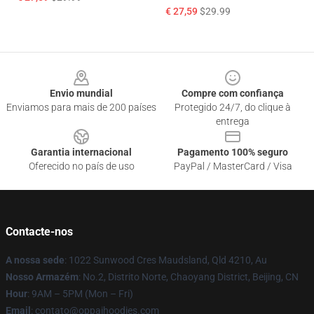
€ 27,59
$29.99
Footer
Envio mundial
Compre com confiança
Enviamos para mais de 200 países
Protegido 24/7, do clique à
entrega
Garantia internacional
Pagamento 100% seguro
Oferecido no país de uso
PayPal / MasterCard / Visa
Contacte-nos
A nossa sede
: 1022 Sunwood Cres Maudsland, Qld 4210, Au
Nosso Armazém
: No.2, Distrito Norte, Chaoyang District, Beijing, CN
Hour
: 9AM – 5PM (Mon – Fri)
Email
: contato@oppaihoodies.com