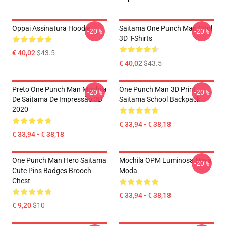
Oppai Assinatura Hoodie
Saitama One Punch Man Cool
-20%
-20%
3D T-Shirts
€ 40,02
$43.5
€ 40,02
$43.5
Preto One Punch Man Mochila
One Punch Man 3D Print
-20%
-20%
De Saitama De Impressão 3D
Saitama School Backpack
2020
€ 33,94 - € 38,18
€ 33,94 - € 38,18
One Punch Man Hero Saitama
Mochila OPM Luminosa Nova
-20%
Cute Pins Badges Brooch
Moda
Chest
€ 33,94 - € 38,18
€ 9,20
$10