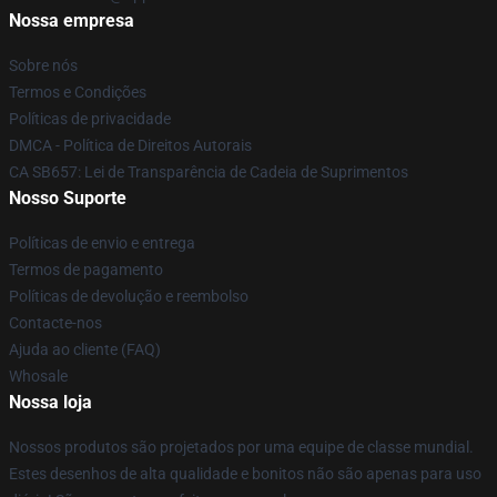
Nossa empresa
Sobre nós
Termos e Condições
Políticas de privacidade
DMCA - Política de Direitos Autorais
CA SB657: Lei de Transparência de Cadeia de Suprimentos
Nosso Suporte
Políticas de envio e entrega
Termos de pagamento
Políticas de devolução e reembolso
Contacte-nos
Ajuda ao cliente (FAQ)
Whosale
Nossa loja
Nossos produtos são projetados por uma equipe de classe mundial.
Estes desenhos de alta qualidade e bonitos não são apenas para uso