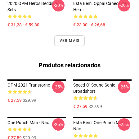
2020 OPM Heros Bedding
Está Bem. Oppai Caneca De
-20%
-20%
Sets
Herói
€ 31,28 - € 59,80
€ 23,00 - € 26,68
VER MAIS
Produtos relacionados
OPM 2021 Transtorno
Speed-O'-Sound Sonic
-25%
-25%
Broadshort
€ 27,59
$29.99
€ 27,59
$29.99
One Punch Man - Não.
Está Bem. One Punch Man -
-25%
-25%
Não.
€ 27,59
$29.99