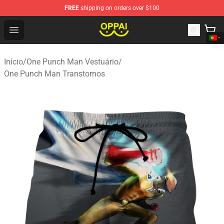
FREE
shipping on orders over $100
Oppai Store - Official Oppai Merchandise Shop
Open menu
Início
/
One Punch Man Vestuário
/
One Punch Man Transtornos