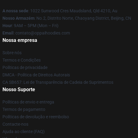
A nossa sede
: 1022 Sunwood Cres Maudsland, Qld 4210, Au
Nosso Armazém
: No.2, Distrito Norte, Chaoyang District, Beijing, CN
Hour
: 9AM – 5PM (Mon – Fri)
Email
: contato@oppaihoodies.com
Nossa empresa
Sobre nós
Termos e Condições
Políticas de privacidade
DMCA - Política de Direitos Autorais
CA SB657: Lei de Transparência de Cadeia de Suprimentos
Nosso Suporte
Políticas de envio e entrega
Termos de pagamento
Políticas de devolução e reembolso
Contacte-nos
Ajuda ao cliente (FAQ)