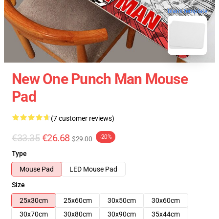
blank template
New One Punch Man Mouse
Pad
(7 customer reviews)
€33.35
€26.68
-20%
$29.00
Type
Mouse Pad
LED Mouse Pad
Size
25x30cm
25x60cm
30x50cm
30x60cm
30x70cm
30x80cm
30x90cm
35x44cm