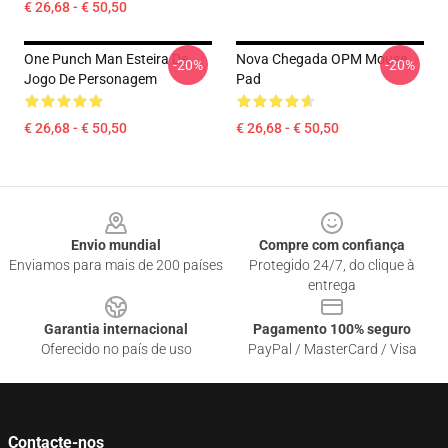
€ 26,68 - € 50,50
One Punch Man Esteira De
Nova Chegada OPM Mouse
-20%
-20%
Jogo De Personagem
Pad
€ 26,68 - € 50,50
€ 26,68 - € 50,50
Footer
Envio mundial
Compre com confiança
Enviamos para mais de 200 países
Protegido 24/7, do clique à
entrega
Garantia internacional
Pagamento 100% seguro
Oferecido no país de uso
PayPal / MasterCard / Visa
Contacte-nos