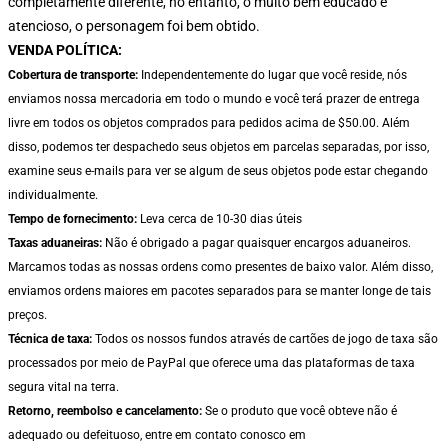
completamente diferente, no entanto, o muito bem educado e
atencioso, o personagem foi bem obtido.
VENDA POLÍTICA:
Cobertura de transporte:
Independentemente do lugar que você reside, nós
enviamos nossa mercadoria em todo o mundo e você terá prazer de entrega
livre em todos os objetos comprados para pedidos acima de $50.00. Além
disso, podemos ter despachedo seus objetos em parcelas separadas, por isso,
examine seus e-mails para ver se algum de seus objetos pode estar chegando
individualmente.
Tempo de fornecimento:
Leva cerca de 10-30 dias úteis
Taxas aduaneiras:
Não é obrigado a pagar quaisquer encargos aduaneiros.
Marcamos todas as nossas ordens como presentes de baixo valor. Além disso,
enviamos ordens maiores em pacotes separados para se manter longe de tais
preços.
Técnica de taxa:
Todos os nossos fundos através de cartões de jogo de taxa são
processados por meio de PayPal que oferece uma das plataformas de taxa
segura vital na terra.
Retorno, reembolso e cancelamento:
Se o produto que você obteve não é
adequado ou defeituoso, entre em contato conosco em