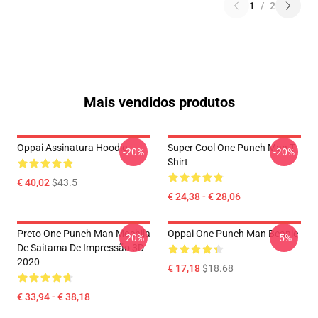
1
/
2
Mais vendidos produtos
Oppai Assinatura Hoodie
Super Cool One Punch Man T-
-20%
-20%
Shirt
€ 40,02
$43.5
€ 24,38 - € 28,06
Preto One Punch Man Mochila
Oppai One Punch Man Beanie
-20%
-5%
De Saitama De Impressão 3D
2020
€ 17,18
$18.68
€ 33,94 - € 38,18