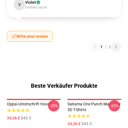
Violet
V
Verified owner
Write your review
1
/
2
Beste Verkäufer Produkte
Oppai Unterschrift Hoodie
Saitama One Punch Man Cool
-20%
-20%
3D T-Shirts
34,36 £
$43.5
34,36 £
$43.5