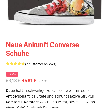
Neue Ankunft Converse
Schuhe
(7 customer reviews)
-27%
63,18 £
45,81 £
$57.99
Dauerhaft
: hochwertige vulkanisierte Gummisohle.
Antiperspirant
: belüftete und atmungsaktive Struktur.
Komfort + Komfort
: weich und leicht, dicke Leinwand
oben, "Grip" Sohle mit Polsterung.