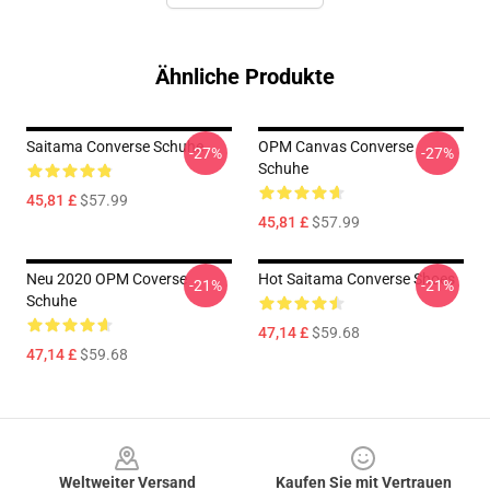
Ähnliche Produkte
Saitama Converse Schuhe
OPM Canvas Converse
-27%
-27%
Schuhe
45,81 £
$57.99
45,81 £
$57.99
Neu 2020 OPM Coverse
Hot Saitama Converse Shoes
-21%
-21%
Schuhe
47,14 £
$59.68
47,14 £
$59.68
Footer
Weltweiter Versand
Kaufen Sie mit Vertrauen