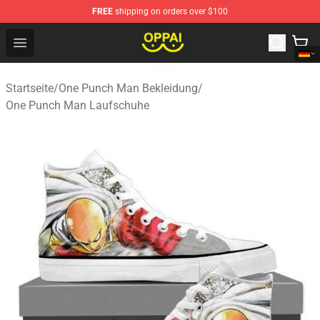
FREE
shipping on orders over $100
Oppai Store - Official Oppai Merchandise Shop
Open menu
Startseite
/
One Punch Man Bekleidung
/
One Punch Man Laufschuhe