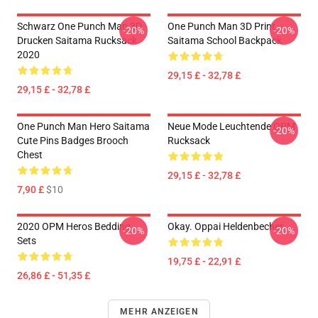
Schwarz One Punch Man 3D
One Punch Man 3D Print
-20%
-20%
Drucken Saitama Rucksack
Saitama School Backpack
2020
29,15 £ - 32,78 £
29,15 £ - 32,78 £
One Punch Man Hero Saitama
Neue Mode Leuchtende OPM
-20%
Cute Pins Badges Brooch
Rucksack
Chest
29,15 £ - 32,78 £
7,90 £
$10
2020 OPM Heros Bedding
Okay. Oppai Heldenbecher
-20%
-20%
Sets
19,75 £ - 22,91 £
26,86 £ - 51,35 £
MEHR ANZEIGEN