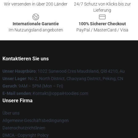
Wir versenden in über 200 Länder
24/7 Schutz von Klicks bis zur
Lieferung
Internationale Garantie
100% Sicherer Checkout
Im Nutzungsland angeboten
PayPal / MasterCard / Visa
Kontaktieren Sie uns
Unser Hauptbüro
: 1022 Sunwood Cres Maudsland, Qld 4210, Au
Unser Lager
: No.2, North District, Chaoyang District, Peking, CN
Geruch
: 9AM – 5PM (Mon – Fri)
E-Mail senden
: Kontakt@oppaiHoodies.com
Unsere Firma
Über uns
Allgemeine Geschäftsbedingungen
Datenschutzrichtlinien
DMCA - Copyright Policy