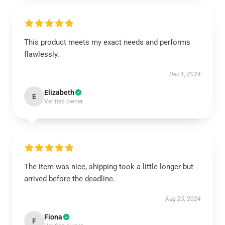
This product meets my exact needs and performs
flawlessly.
Dec 1, 2024
Elizabeth
E
Verified owner
The item was nice, shipping took a little longer but
arrived before the deadline.
Aug 25, 2024
Fiona
F