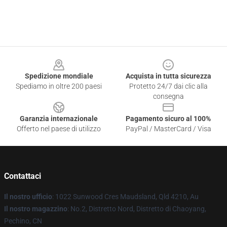
Footer
Spedizione mondiale
Acquista in tutta sicurezza
Spediamo in oltre 200 paesi
Protetto 24/7 dai clic alla
consegna
Garanzia internazionale
Pagamento sicuro al 100%
Offerto nel paese di utilizzo
PayPal / MasterCard / Visa
Contattaci
Il nostro ufficio
: 1022 Sunwood Cres Maudsland, Qld 4210, Au
Il nostro magazzino
: No.2, Distretto Nord, Distretto di Chaoyang,
Pechino, CN