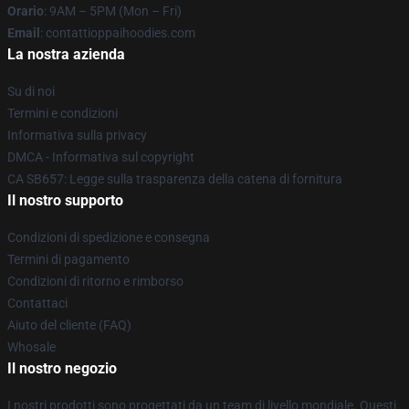
Orario
: 9AM – 5PM (Mon – Fri)
Email
: contattioppaihoodies.com
La nostra azienda
Su di noi
Termini e condizioni
Informativa sulla privacy
DMCA - Informativa sul copyright
CA SB657: Legge sulla trasparenza della catena di fornitura
Il nostro supporto
Condizioni di spedizione e consegna
Termini di pagamento
Condizioni di ritorno e rimborso
Contattaci
Aiuto del cliente (FAQ)
Whosale
Il nostro negozio
I nostri prodotti sono progettati da un team di livello mondiale. Questi