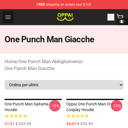
FREE
shipping on orders over $100
Oppai Store - Official Oppai Merchandise Shop
Open menu
One Punch Man Giacche
Home
/
One Punch Man Abbigliamento
/
One Punch Man Giacche
One Punch Man Saitama Sport
Oppai One Punch Man Orange
-15%
-16%
Hoodie
Cosplay Hoodie
51,51 €
$55.99
49,67 €
$53.99