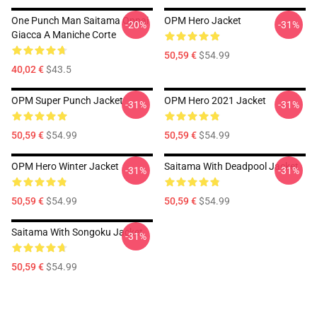
One Punch Man Saitama Oppai
OPM Hero Jacket
-20%
-31%
Giacca A Maniche Corte
50,59 €
$54.99
40,02 €
$43.5
OPM Super Punch Jacket
OPM Hero 2021 Jacket
-31%
-31%
50,59 €
$54.99
50,59 €
$54.99
OPM Hero Winter Jacket
Saitama With Deadpool Jacket
-31%
-31%
50,59 €
$54.99
50,59 €
$54.99
Saitama With Songoku Jacket
-31%
50,59 €
$54.99