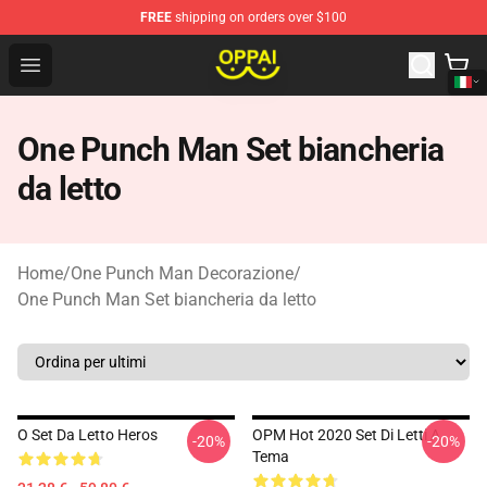
FREE
shipping on orders over $100
Oppai Store - Official Oppai Merchandise Shop
Open menu
One Punch Man Set biancheria
da letto
Home
/
One Punch Man Decorazione
/
One Punch Man Set biancheria da letto
O Set Da Letto Heros
OPM Hot 2020 Set Di Letti A
-20%
-20%
Tema