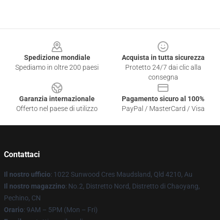
Footer
Spedizione mondiale
Acquista in tutta sicurezza
Spediamo in oltre 200 paesi
Protetto 24/7 dai clic alla
consegna
Garanzia internazionale
Pagamento sicuro al 100%
Offerto nel paese di utilizzo
PayPal / MasterCard / Visa
Contattaci
Il nostro ufficio
: 1022 Sunwood Cres Maudsland, Qld 4210, Au
Il nostro magazzino
: No.2, Distretto Nord, Distretto di Chaoyang,
Pechino, CN
Orario
: 9AM – 5PM (Mon – Fri)