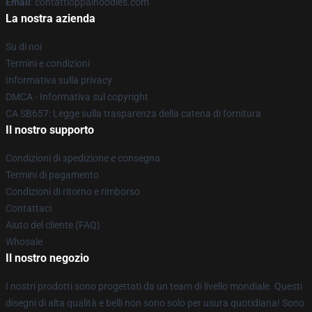
Email
: contattioppaihoodies.com
La nostra azienda
Su di noi
Termini e condizioni
Informativa sulla privacy
DMCA - Informativa sul copyright
CA SB657: Legge sulla trasparenza della catena di fornitura
Il nostro supporto
Condizioni di spedizione e consegna
Termini di pagamento
Condizioni di ritorno e rimborso
Contattaci
Aiuto del cliente (FAQ)
Whosale
Il nostro negozio
I nostri prodotti sono progettati da un team di livello mondiale. Questi
disegni di alta qualità e belli non sono solo per usura quotidiana! Sono