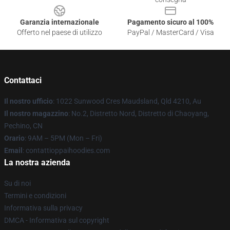
Garanzia internazionale
Pagamento sicuro al 100%
Offerto nel paese di utilizzo
PayPal / MasterCard / Visa
Contattaci
Il nostro ufficio
: 1022 Sunwood Cres Maudsland, Qld 4210, Au
Il nostro magazzino
: No.2, Distretto Nord, Distretto di Chaoyang,
Pechino, CN
Orario
: 9AM – 5PM (Mon – Fri)
Email
: contattioppaihoodies.com
La nostra azienda
Su di noi
Termini e condizioni
Informativa sulla privacy
DMCA - Informativa sul copyright