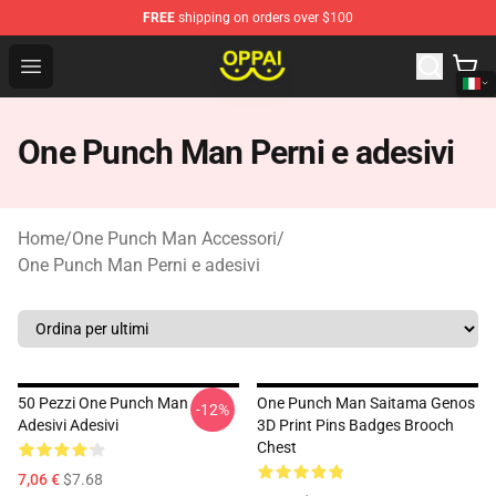
FREE
shipping on orders over $100
Oppai Store - Official Oppai Merchandise Shop
Open menu
One Punch Man Perni e adesivi
Home
/
One Punch Man Accessori
/
One Punch Man Perni e adesivi
50 Pezzi One Punch Man
One Punch Man Saitama Genos
-12%
Adesivi Adesivi
3D Print Pins Badges Brooch
Chest
7,06 €
$7.68