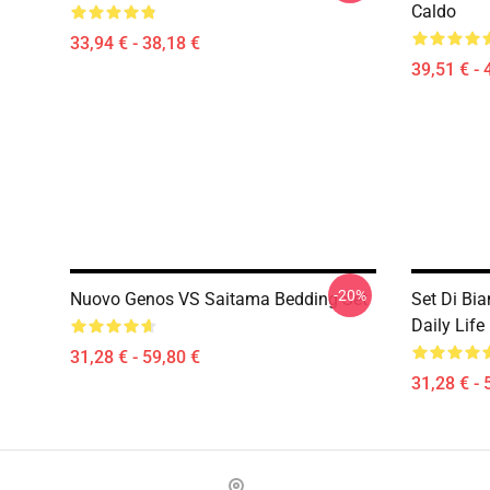
Caldo
33,94 € - 38,18 €
39,51 € - 
-20%
Nuovo Genos VS Saitama Bedding Set
Set Di Bi
Daily Life
31,28 € - 59,80 €
31,28 € - 
Footer