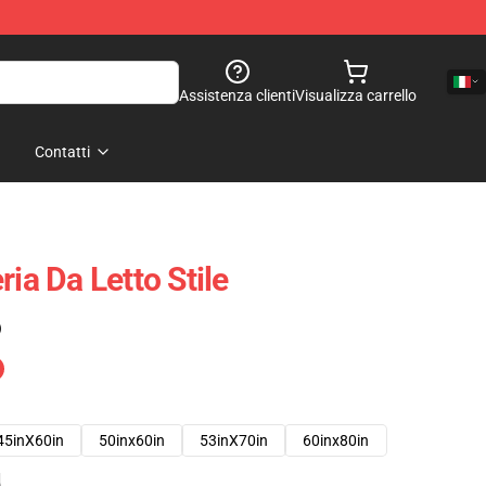
Assistenza clienti
Visualizza carrello
Contatti
ria Da Letto Stile
)
45inX60in
50inx60in
53inX70in
60inx80in
e