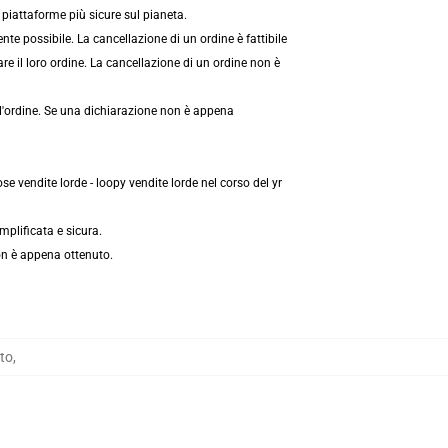
piattaforme più sicure sul pianeta.
e possibile. La cancellazione di un ordine è fattibile
e il loro ordine. La cancellazione di un ordine non è
ll'ordine. Se una dichiarazione non è appena
 vendite lorde - loopy vendite lorde nel corso del yr
plificata e sicura.
non è appena ottenuto.
to
,