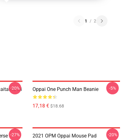
1
/
2
-20%
-5%
aitama Di
Oppai One Punch Man Beanie
17,18 €
$18.68
-27%
-20%
erse
2021 OPM Oppai Mouse Pad