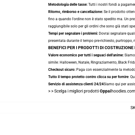
Metodologia delle tasse:
Tutti i nostri fondi a pagame
Ritorno, rimborso e cancellazione:
Se il prodotto otten
fino a quando l'ordine non è stato spedito ma. Un pre
raggiungibile solo per gli ordini che sono già stati sped
Tempi per segnalare i problemi:
Dovrai segnalare quals
presentata durante il tempo pre-richiesto, purtroppo, 
BENEFICI PER I PRODOTTI DI COSTRUZION
Valore economico per tutti i seguaci dell'anime:
Siamo m
simile: Halloween, Natale, Ringraziamento, Black Frida
Checkout sicuro:
Paga con essenzialmente la metodolog
Tutto il tempo protetto contro clicca su per fornire
: Qu
Servizio di assistenza clienti 24/24
Siamo qui per assis
> >
Scelga i migliori prodotti
Oppai
hoodies.co
S