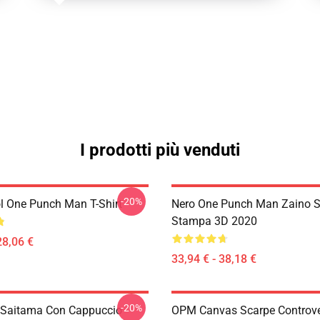
I prodotti più venduti
-20%
l One Punch Man T-Shirt
Nero One Punch Man Zaino S
Stampa 3D 2020
28,06 €
33,94 € - 38,18 €
-20%
 Saitama Con Cappuccio
OPM Canvas Scarpe Controv