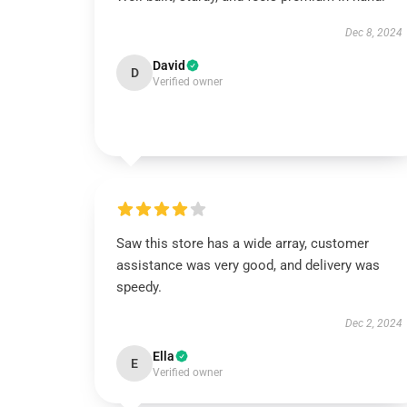
Dec 8, 2024
David
D
Verified owner
Saw this store has a wide array, customer
assistance was very good, and delivery was
speedy.
Dec 2, 2024
Ella
E
Verified owner