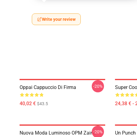
Write your review
-20%
Oppai Cappuccio Di Firma
Super Coo
40,02 €
24,38 € - 
$43.5
-20%
Nuova Moda Luminoso OPM Zaino
Un Punch