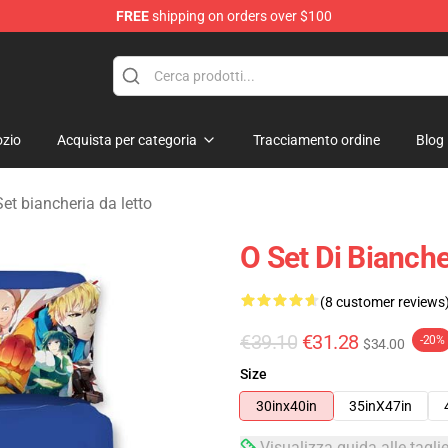
FREE
shipping on orders over $100
zio
Acquista per categoria
Tracciamento ordine
Blog
t biancheria da letto
O Set Di Bianche
(8 customer reviews
€39.10
€31.28
-20%
$34.00
Size
30inx40in
35inX47in
Visualizza guida alle tagli