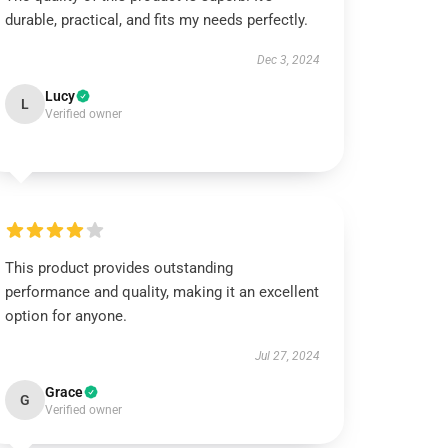
durable, practical, and fits my needs perfectly.
Dec 3, 2024
Lucy
L
Verified owner
This product provides outstanding
performance and quality, making it an excellent
option for anyone.
Jul 27, 2024
Grace
G
Verified owner