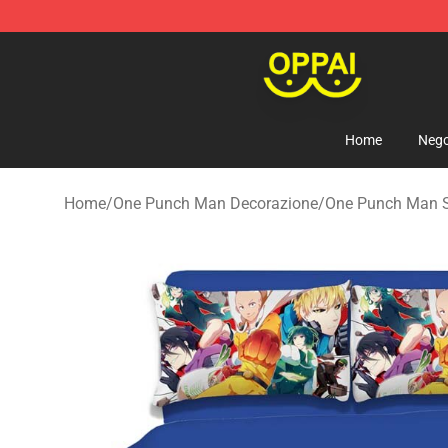
Oppai Store - Official Oppai Merchandise Shop
Home
Nego
Home
/
One Punch Man Decorazione
/
One Punch Man Se