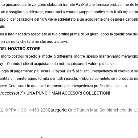
nto giocando carte vengono elaborati tramite PayPal che fornisce probabilmente le 
uto è sbagliato o difettoso, contattaci a contact@oppaihoodies.com il più rapidament
zzo di cancellazione del 10% viene addebitato a un acquirente che desidera cancellar
iti.
iasi lato negativo associato al tuo ordine prima di 60 giorni dopo la spedizione de
non c'è nulla che faremo che può aiutarvi.
E DEL NOSTRO STORE
olto costosi rispetto al modello differente. Inoltre, spesso manteniamo meravigliose
y,... Quando i clienti acquistano da noi, acquistano il valore più basso.
ia di pagamento più sicura - Paypal. Darà ai clienti un'esperienza di checkout sem
antità di monitoraggio fornita per tutti i pacchi, rimborso completo se il prodotto 
tere. Contattaci in qualsiasi momento per un'esperienza professionale pulita.
m/accessori/"> UNA PUNCH MAN ACCESORI COLLECTION!
KU
:
OPPAIHOO14453-220
Categorie
:
One Punch Man Set biancheria da let