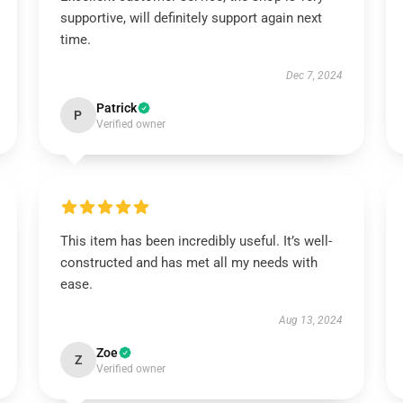
supportive, will definitely support again next
time.
Dec 7, 2024
Patrick
P
Verified owner
This item has been incredibly useful. It’s well-
constructed and has met all my needs with
ease.
Aug 13, 2024
Zoe
Z
Verified owner