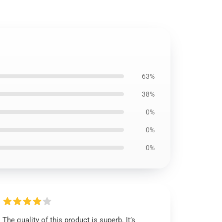
63%
38%
0%
0%
0%
The quality of this product is superb. It’s