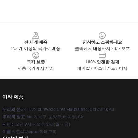
Footer
전 세계 배송
안심하고 쇼핑하세요
200개 이상의 국가로 배송
클릭에서 배송까지 24/7 보호
국제 보증
100% 안전한 결제
사용 국가에서 제공
페이팔 / 마스터카드 / 비자
기타 제품
우리의 본사
: 1022 Sunwood Cres Maudsland, Qld 4210, Au
우리의 창고
: No.2, 북구, 조양구, 베이징, CN
시간 :
: 오전 9시 ~ 오후 5시 (월 ~ 금)
이름 *
: 연락처oppai카테고리