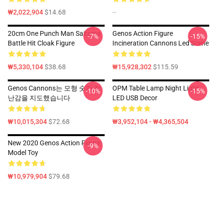
₩2,022,904
$14.68
--
20cm One Punch Man Saitama
Genos Action Figure
-7%
-15%
Battle Hit Cloak Figure
Incineration Cannons Led Scene
₩5,330,104
$38.68
₩15,928,302
$115.59
Genos Cannons는 모형 숫자 장
OPM Table Lamp Night Light
-10%
-15%
난감을 지도했습니다
LED USB Decor
₩10,015,304
$72.68
₩3,952,104 - ₩4,365,504
New 2020 Genos Action Figure
-9%
Model Toy
₩10,979,904
$79.68