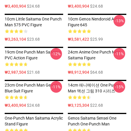
₩3,400,904
$24.68
₩3,400,904
$24.68
10cm Little Saitama One Punch
10cm Genos Nendoroid Action
-13%
Man 575 PVC Figure
Figure 645
₩3,263,104
$23.68
₩3,581,422
$25.99
19cm One Punch Man Saitama
24cm Anime One Punch Man
-12%
-11%
PVC Action Figure
Saitama Figure
₩2,987,504
$21.68
₩8,912,904
$64.68
23cm One Punch Man Genos
14cm 애니메이션 One Punch
-11%
-15%
Blue Suit Figure
Man 액션 그림 310 시리즈
₩3,400,904
$24.68
₩3,125,304
$22.68
One-Punch Man Saitama Acrylic
Genos Saitama Sensei One
Stand Figure
Punch One-Punch Man