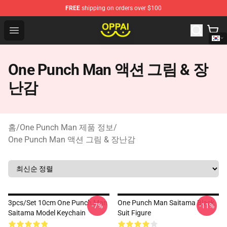
FREE
shipping on orders over $100
Oppai Store - Official Oppai Merchandise Shop
Open menu
One Punch Man 액션 그림 & 장
난감
홈
/
One Punch Man 제품 정보
/
One Punch Man 액션 그림 & 장난감
3pcs/set 10cm One Punch Man
One Punch Man Saitama Black
-7%
-11%
Saitama Model Keychain
Suit Figure