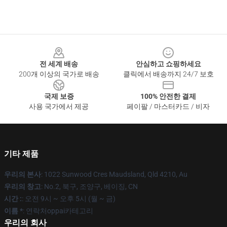
Footer
전 세계 배송
안심하고 쇼핑하세요
200개 이상의 국가로 배송
클릭에서 배송까지 24/7 보호
국제 보증
100% 안전한 결제
사용 국가에서 제공
페이팔 / 마스터카드 / 비자
기타 제품
우리의 본사
: 1022 Sunwood Cres Maudsland, Qld 4210, Au
우리의 창고
: No.2, 북구, 조양구, 베이징, CN
시간 :
: 오전 9시 ~ 오후 5시 (월 ~ 금)
이름 *
: 연락처oppai카테고리
우리의 회사