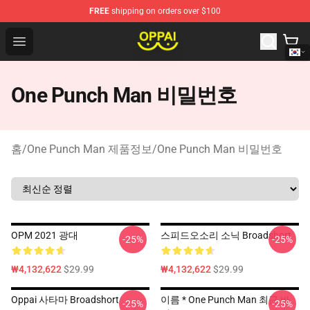
FREE
shipping on orders over $100
Oppai Store - Official Oppai Merchandise Shop
Open menu
One Punch Man 비밀번호
홈
/
One Punch Man 제품정보
/
One Punch Man 비밀번호
OPM 2021 광대
스피드오소리 소닉 Broadshort
-25%
-25%
₩4,132,622
$29.99
₩4,132,622
$29.99
Oppai 사타마 Broadshort
이름 * One Punch Man 최근 바
-25%
-25%