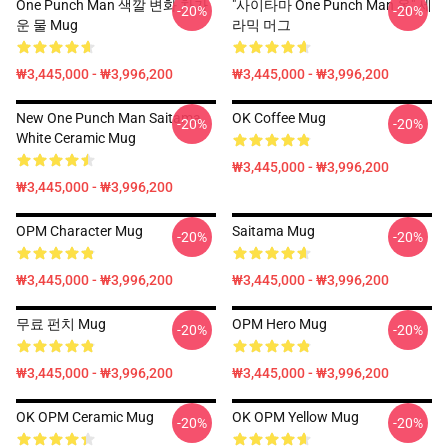
One Punch Man 색깔 변화 차가
"사이타마 One Punch Man 옥" 세
-20%
-20%
운 물 Mug
라믹 머그
₩3,445,000 - ₩3,996,200
₩3,445,000 - ₩3,996,200
New One Punch Man Saitama
OK Coffee Mug
-20%
-20%
White Ceramic Mug
₩3,445,000 - ₩3,996,200
₩3,445,000 - ₩3,996,200
OPM Character Mug
Saitama Mug
-20%
-20%
₩3,445,000 - ₩3,996,200
₩3,445,000 - ₩3,996,200
무료 펀치 Mug
OPM Hero Mug
-20%
-20%
₩3,445,000 - ₩3,996,200
₩3,445,000 - ₩3,996,200
OK OPM Ceramic Mug
OK OPM Yellow Mug
-20%
-20%