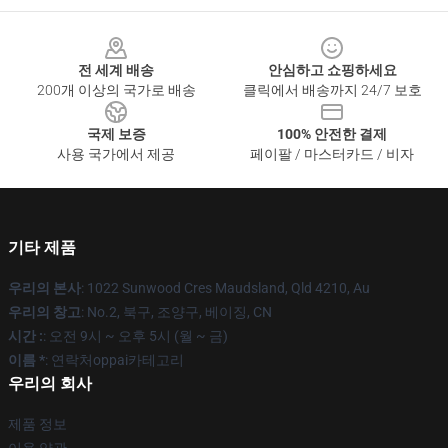
Footer
전 세계 배송
안심하고 쇼핑하세요
200개 이상의 국가로 배송
클릭에서 배송까지 24/7 보호
국제 보증
100% 안전한 결제
사용 국가에서 제공
페이팔 / 마스터카드 / 비자
기타 제품
우리의 본사
: 1022 Sunwood Cres Maudsland, Qld 4210, Au
우리의 창고
: No.2, 북구, 조양구, 베이징, CN
시간 :
: 오전 9시 ~ 오후 5시 (월 ~ 금)
이름 *
: 연락처oppai카테고리
우리의 회사
제품 정보