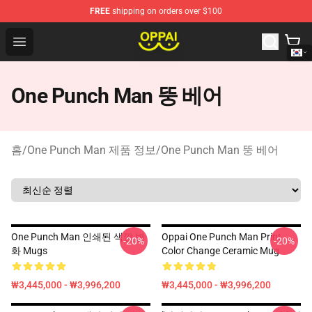
FREE
shipping on orders over $100
Oppai Store - Official Oppai Merchandise Shop
Open menu
One Punch Man 뚱 베어
홈
/
One Punch Man 제품 정보
/
One Punch Man 뚱 베어
One Punch Man 인쇄된 색깔 변
Oppai One Punch Man Print
-20%
-20%
화 Mugs
Color Change Ceramic Mug
₩3,445,000 - ₩3,996,200
₩3,445,000 - ₩3,996,200