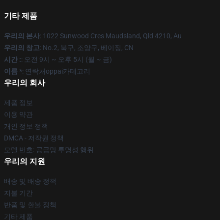
기타 제품
우리의 본사
: 1022 Sunwood Cres Maudsland, Qld 4210, Au
우리의 창고
: No.2, 북구, 조양구, 베이징, CN
시간 :
: 오전 9시 ~ 오후 5시 (월 ~ 금)
이름 *
: 연락처oppai카테고리
우리의 회사
제품 정보
이용 약관
개인 정보 정책
DMCA - 저작권 정책
모델 번호: 공급망 투명성 행위
우리의 지원
배송 및 배송 정책
지불 기간
반품 및 환불 정책
기타 제품