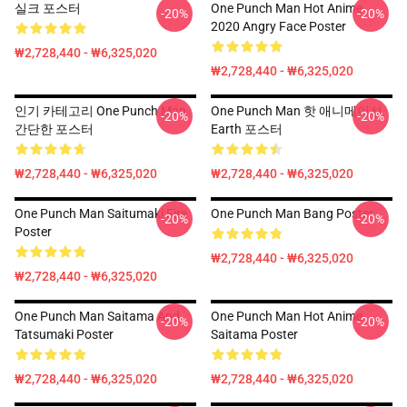
실크 포스터
One Punch Man Hot Anime
-20%
-20%
2020 Angry Face Poster
₩2,728,440 - ₩6,325,020
₩2,728,440 - ₩6,325,020
인기 카테고리 One Punch Man
One Punch Man 핫 애니메이션
-20%
-20%
간단한 포스터
Earth 포스터
₩2,728,440 - ₩6,325,020
₩2,728,440 - ₩6,325,020
One Punch Man Saitumaki Fire
One Punch Man Bang Poster
-20%
-20%
Poster
₩2,728,440 - ₩6,325,020
₩2,728,440 - ₩6,325,020
One Punch Man Saitama And
One Punch Man Hot Anime
-20%
-20%
Tatsumaki Poster
Saitama Poster
₩2,728,440 - ₩6,325,020
₩2,728,440 - ₩6,325,020