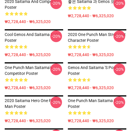
2020 Saitama And Competitor
좋은 Saitama 과 Genos 포스터
-20%
-20%
Poster
₩2,728,440 - ₩6,325,020
₩2,728,440 - ₩6,325,020
Cool Genos And Saitama Fight
2020 One Punch Man Strongest
-20%
-20%
Poster
Character Poster
₩2,728,440 - ₩6,325,020
₩2,728,440 - ₩6,325,020
One Punch Man Saitama's
Genos And Saitama 's Power
-20%
-20%
Competitor Poster
Poster
₩2,728,440 - ₩6,325,020
₩2,728,440 - ₩6,325,020
2020 Saitama Hero One Punch
One Punch Man Saitama Fight
-20%
-20%
Man Poster
Poster
₩2,728,440 - ₩6,325,020
₩2,728,440 - ₩6,325,020