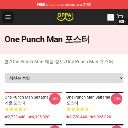
FREE
shipping on orders over $100
Oppai Store - Official Oppai Merchandise Shop
Open menu
One Punch Man 포스터
홈
/
One Punch Man 제품 정보
/
One Punch Man 포스터
One Punch Man Saitama So 뜨
One Punch Man Saitama 동상
-20%
-20%
거운 포스터
포스터
₩2,728,440 - ₩6,325,020
₩2,728,440 - ₩6,325,020