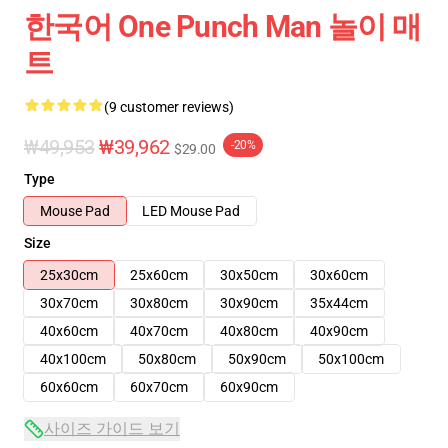
한국어 One Punch Man 놀이 매
트
(9 customer reviews)
₩49,953
₩39,962
-20%
$29.00
Type
Mouse Pad
LED Mouse Pad
Size
25x30cm
25x60cm
30x50cm
30x60cm
30x70cm
30x80cm
30x90cm
35x44cm
40x60cm
40x70cm
40x80cm
40x90cm
40x100cm
50x80cm
50x90cm
50x100cm
60x60cm
60x70cm
60x90cm
사이즈 가이드 보기