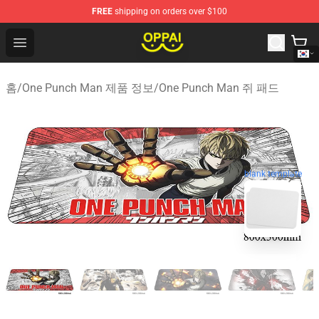
FREE
shipping on orders over $100
Oppai Store - Official Oppai Merchandise Shop
Open menu
홈
/
One Punch Man 제품 정보
/
One Punch Man 쥐 패드
blank template