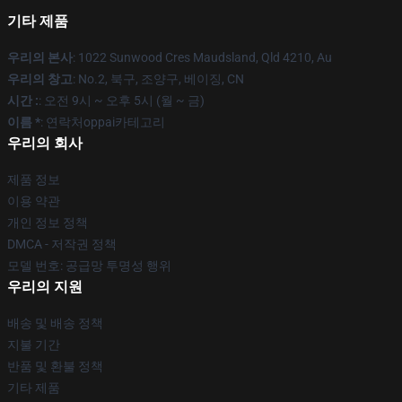
기타 제품
우리의 본사
: 1022 Sunwood Cres Maudsland, Qld 4210, Au
우리의 창고
: No.2, 북구, 조양구, 베이징, CN
시간 :
: 오전 9시 ~ 오후 5시 (월 ~ 금)
이름 *
: 연락처oppai카테고리
우리의 회사
제품 정보
이용 약관
개인 정보 정책
DMCA - 저작권 정책
모델 번호: 공급망 투명성 행위
우리의 지원
배송 및 배송 정책
지불 기간
반품 및 환불 정책
기타 제품