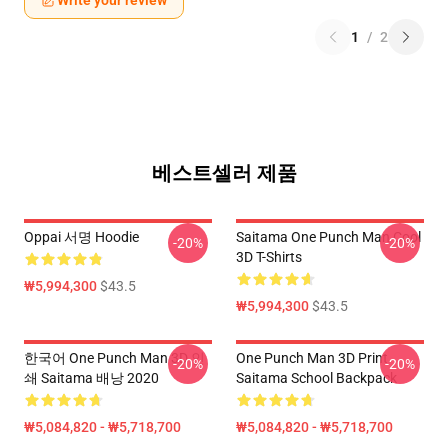
1
/
2
베스트셀러 제품
Oppai 서명 Hoodie
Saitama One Punch Man Cool
-20%
-20%
3D T-Shirts
₩5,994,300
$43.5
₩5,994,300
$43.5
한국어 One Punch Man 3D 인
One Punch Man 3D Print
-20%
-20%
쇄 Saitama 배낭 2020
Saitama School Backpack
₩5,084,820 - ₩5,718,700
₩5,084,820 - ₩5,718,700