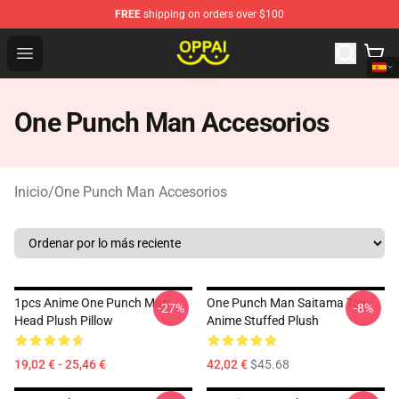
FREE
shipping on orders over $100
Oppai Store - Official Oppai Merchandise Shop
Open menu
One Punch Man Accesorios
Inicio
/
One Punch Man Accesorios
1pcs Anime One Punch Man
One Punch Man Saitama Toy
-27%
-8%
Head Plush Pillow
Anime Stuffed Plush
19,02 € - 25,46 €
42,02 €
$45.68