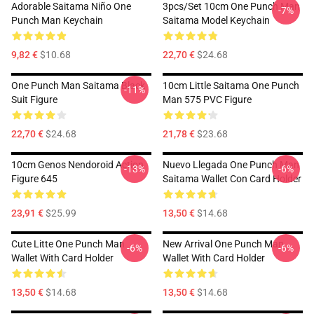
Adorable Saitama Niño One
3pcs/set 10cm One Punch Man
-7%
Punch Man Keychain
Saitama Model Keychain
9,82 €
$10.68
22,70 €
$24.68
One Punch Man Saitama Black
10cm Little Saitama One Punch
-11%
Suit Figure
Man 575 PVC Figure
22,70 €
$24.68
21,78 €
$23.68
10cm Genos Nendoroid Action
Nuevo Llegada One Punch Man
-13%
-6%
Figure 645
Saitama Wallet Con Card Holder
23,91 €
$25.99
13,50 €
$14.68
Cute Litte One Punch Man
New Arrival One Punch Man
-6%
-6%
Wallet With Card Holder
Wallet With Card Holder
13,50 €
$14.68
13,50 €
$14.68