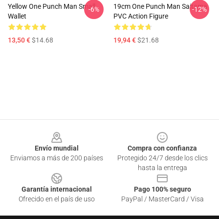
Yellow One Punch Man Small
19cm One Punch Man Saitama
-6%
-12%
Wallet
PVC Action Figure
13,50 €
$14.68
19,94 €
$21.68
Footer
Envío mundial
Compra con confianza
Enviamos a más de 200 países
Protegido 24/7 desde los clics
hasta la entrega
Garantía internacional
Pago 100% seguro
Ofrecido en el país de uso
PayPal / MasterCard / Visa