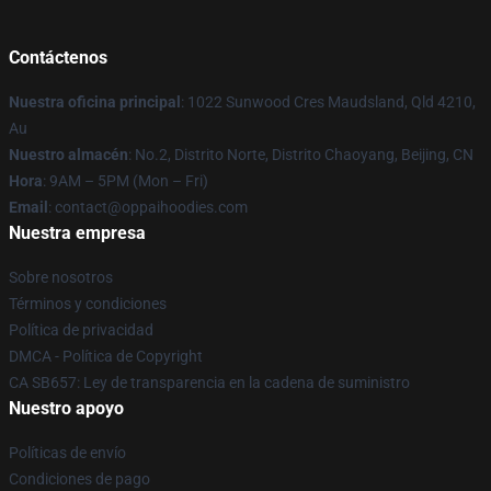
Contáctenos
Nuestra oficina principal
: 1022 Sunwood Cres Maudsland, Qld 4210,
Au
Nuestro almacén
: No.2, Distrito Norte, Distrito Chaoyang, Beijing, CN
Hora
: 9AM – 5PM (Mon – Fri)
Email
: contact@oppaihoodies.com
Nuestra empresa
Sobre nosotros
Términos y condiciones
Política de privacidad
DMCA - Política de Copyright
CA SB657: Ley de transparencia en la cadena de suministro
Nuestro apoyo
Políticas de envío
Condiciones de pago