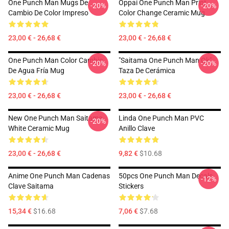
One Punch Man Mugs De
Oppai One Punch Man Print
-20%
-20%
Cambio De Color Impreso
Color Change Ceramic Mug
23,00 € - 26,68 €
23,00 € - 26,68 €
One Punch Man Color Cambio
"Saitama One Punch Man Ok"
-20%
-20%
De Agua Fría Mug
Taza De Cerámica
23,00 € - 26,68 €
23,00 € - 26,68 €
New One Punch Man Saitama
Linda One Punch Man PVC
-20%
White Ceramic Mug
Anillo Clave
23,00 € - 26,68 €
9,82 €
$10.68
Anime One Punch Man Cadenas
50pcs One Punch Man Decals
-12%
Clave Saitama
Stickers
15,34 €
$16.68
7,06 €
$7.68