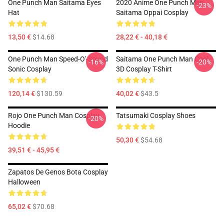
One Punch Man Saitama Eyes
2020 Anime One Punch Man
-23%
Hat
Saitama Oppai Cosplay
13,50 €
$14.68
28,22 € - 40,18 €
One Punch Man Speed-O'-Sound
Saitama One Punch Man Cool
-16%
-20%
Sonic Cosplay
3D Cosplay T-Shirt
120,14 €
$130.59
40,02 €
$43.5
Rojo One Punch Man Cosplay
Tatsumaki Cosplay Shoes
-20%
Hoodie
50,30 €
$54.68
39,51 € - 45,95 €
Zapatos De Genos Bota Cosplay
Halloween
65,02 €
$70.68