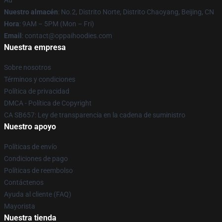
Au
Nuestro almacén
: No.2, Distrito Norte, Distrito Chaoyang, Beijing, CN
Hora
: 9AM – 5PM (Mon – Fri)
Email
: contact@oppaihoodies.com
Nuestra empresa
Sobre nosotros
Términos y condiciones
Política de privacidad
DMCA - Política de Copyright
CA SB657: Ley de transparencia en la cadena de suministro
Nuestro apoyo
Políticas de envío
Condiciones de pago
Políticas de reembolso
Contáctenos
Ayuda al cliente (FAQ)
Mayorista
Nuestra tienda