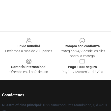
Footer
Envío mundial
Compra con confianza
Enviamos a más de 200 países
Protegido 24/7 desde los clics
hasta la entrega
Garantía internacional
Pago 100% seguro
Ofrecido en el país de uso
PayPal / MasterCard / Visa
Contáctenos
Nuestra oficina principal
: 1022 Sunwood Cres Maudsland, Qld 4210,