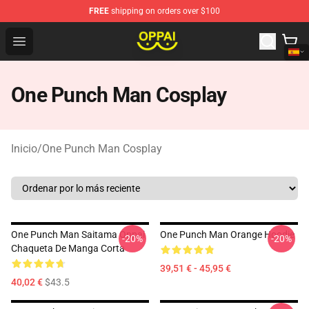
FREE
shipping on orders over $100
Oppai Store - Official Oppai Merchandise Shop
Open menu
One Punch Man Cosplay
Inicio
/
One Punch Man Cosplay
One Punch Man Saitama Oppai
One Punch Man Orange Hoodie
-20%
-20%
Chaqueta De Manga Corta
39,51 € - 45,95 €
40,02 €
$43.5