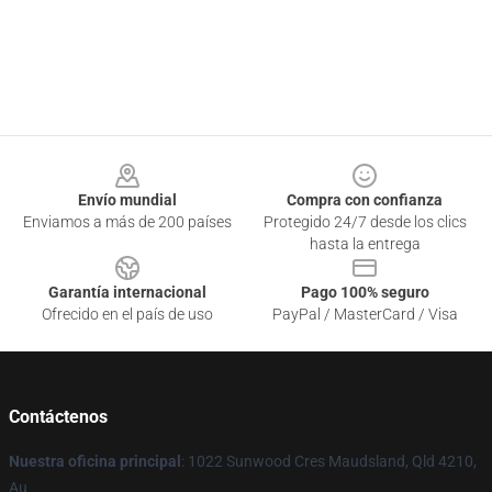
Footer
Envío mundial
Compra con confianza
Enviamos a más de 200 países
Protegido 24/7 desde los clics
hasta la entrega
Garantía internacional
Pago 100% seguro
Ofrecido en el país de uso
PayPal / MasterCard / Visa
Contáctenos
Nuestra oficina principal
: 1022 Sunwood Cres Maudsland, Qld 4210,
Au