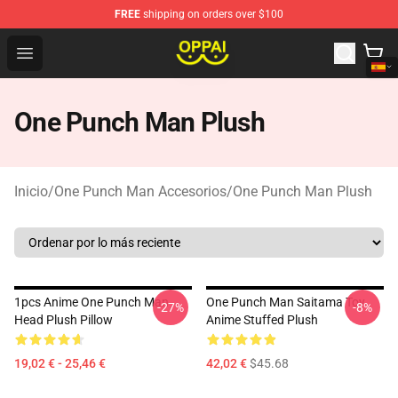
FREE
shipping on orders over $100
Oppai Store - Official Oppai Merchandise Shop
Open menu
One Punch Man Plush
Inicio
/
One Punch Man Accesorios
/
One Punch Man Plush
1pcs Anime One Punch Man
One Punch Man Saitama Toy
-27%
-8%
Head Plush Pillow
Anime Stuffed Plush
19,02 € - 25,46 €
42,02 €
$45.68