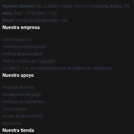
Nuestro almacén
: No.2, Distrito Norte, Distrito Chaoyang, Beijing, CN
Hora
: 9AM – 5PM (Mon – Fri)
Email
: contact@oppaihoodies.com
Nuestra empresa
Sobre nosotros
Términos y condiciones
Política de privacidad
DMCA - Política de Copyright
CA SB657: Ley de transparencia en la cadena de suministro
Nuestro apoyo
Políticas de envío
Condiciones de pago
Políticas de reembolso
Contáctenos
Ayuda al cliente (FAQ)
Mayorista
Nuestra tienda