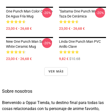
One Punch Man Color Cambio
"Saitama One Punch Man Ok"
-20%
-20%
De Agua Fría Mug
Taza De Cerámica
23,00 € - 26,68 €
23,00 € - 26,68 €
New One Punch Man Saitama
Linda One Punch Man PVC
-20%
White Ceramic Mug
Anillo Clave
23,00 € - 26,68 €
9,82 €
$10.68
VER MÁS
Sobre nosotros
Bienvenido a Oppai Tienda, tu destino final para todas las
cosas relacionadas con tu personaje de anime favorito,