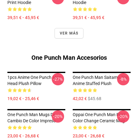
Print Hoodie
Hoodie
39,51 € - 45,95 €
39,51 € - 45,95 €
VER MÁS
One Punch Man Accesorios
1pcs Anime One Punch Man
One Punch Man Saitama Toy
-27%
-8%
Head Plush Pillow
Anime Stuffed Plush
19,02 € - 25,46 €
42,02 €
$45.68
One Punch Man Mugs De
Oppai One Punch Man Print
-20%
-20%
Cambio De Color Impreso
Color Change Ceramic Mug
23,00 € - 26,68 €
23,00 € - 26,68 €