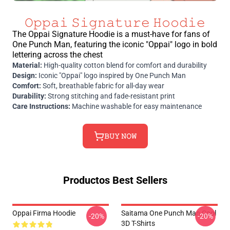
𝙾𝚙𝚙𝚊𝚒 𝚂𝚒𝚐𝚗𝚊𝚝𝚞𝚛𝚎 𝙷𝚘𝚘𝚍𝚒𝚎
The Oppai Signature Hoodie is a must-have for fans of
One Punch Man, featuring the iconic "Oppai" logo in bold
lettering across the chest
Material:
High-quality cotton blend for comfort and durability
Design:
Iconic "Oppai" logo inspired by One Punch Man
Comfort:
Soft, breathable fabric for all-day wear
Durability:
Strong stitching and fade-resistant print
Care Instructions:
Machine washable for easy maintenance
𝙱𝚄𝚈 𝙽𝙾𝚆
Productos Best Sellers
Oppai Firma Hoodie
Saitama One Punch Man Cool
-20%
-20%
3D T-Shirts