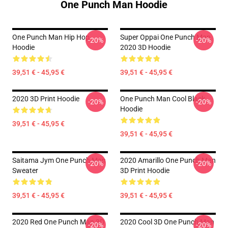
One Punch Man Hoodie
One Punch Man Hip Hop
Super Oppai One Punch Man
-20%
-20%
Hoodie
2020 3D Hoodie
39,51 € - 45,95 €
39,51 € - 45,95 €
2020 3D Print Hoodie
One Punch Man Cool Black
-20%
-20%
Hoodie
39,51 € - 45,95 €
39,51 € - 45,95 €
Saitama Jym One Punch Man
2020 Amarillo One Punch Man
-20%
-20%
Sweater
3D Print Hoodie
39,51 € - 45,95 €
39,51 € - 45,95 €
2020 Red One Punch Man 3D
2020 Cool 3D One Punch Man
-20%
-20%