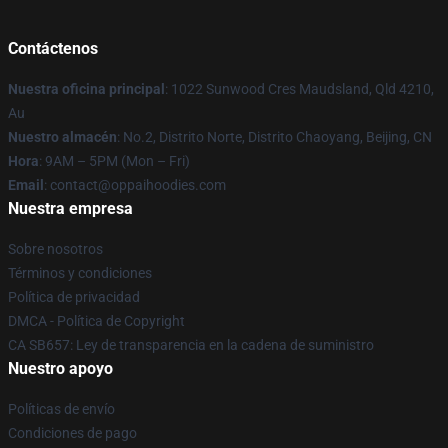
Contáctenos
Nuestra oficina principal
: 1022 Sunwood Cres Maudsland, Qld 4210,
Au
Nuestro almacén
: No.2, Distrito Norte, Distrito Chaoyang, Beijing, CN
Hora
: 9AM – 5PM (Mon – Fri)
Email
: contact@oppaihoodies.com
Nuestra empresa
Sobre nosotros
Términos y condiciones
Política de privacidad
DMCA - Política de Copyright
CA SB657: Ley de transparencia en la cadena de suministro
Nuestro apoyo
Políticas de envío
Condiciones de pago