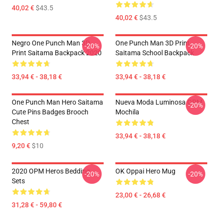
40,02 €
$43.5
40,02 €
$43.5
Negro One Punch Man 3D
One Punch Man 3D Print
-20%
-20%
Print Saitama Backpack 2020
Saitama School Backpack
33,94 € - 38,18 €
33,94 € - 38,18 €
One Punch Man Hero Saitama
Nueva Moda Luminosa OPM
-20%
Cute Pins Badges Brooch
Mochila
Chest
33,94 € - 38,18 €
9,20 €
$10
2020 OPM Heros Bedding
OK Oppai Hero Mug
-20%
-20%
Sets
23,00 € - 26,68 €
31,28 € - 59,80 €