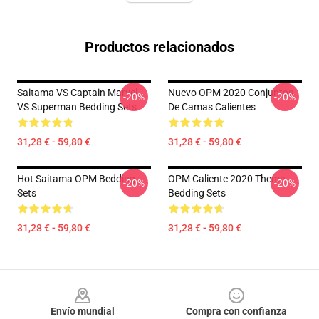
Productos relacionados
Saitama VS Captain Marvel
Nuevo OPM 2020 Conjuntos
-20%
-20%
VS Superman Bedding Sets
De Camas Calientes
31,28 € - 59,80 €
31,28 € - 59,80 €
Hot Saitama OPM Bedding
OPM Caliente 2020 Theme
-20%
-20%
Sets
Bedding Sets
31,28 € - 59,80 €
31,28 € - 59,80 €
Footer
Envío mundial
Compra con confianza