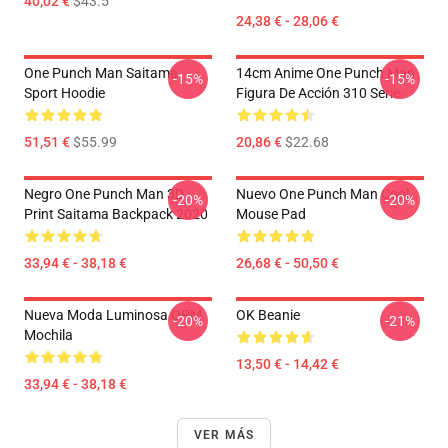
40,02 €
$43.5
24,38 € - 28,06 €
One Punch Man Saitama
14cm Anime One Punch Man
-15%
-15%
Sport Hoodie
Figura De Acción 310 Serie
51,51 €
$55.99
20,86 €
$22.68
Negro One Punch Man 3D
Nuevo One Punch Man Cool
-20%
-20%
Print Saitama Backpack 2020
Mouse Pad
33,94 € - 38,18 €
26,68 € - 50,50 €
Nueva Moda Luminosa OPM
OK Beanie
-20%
-21%
Mochila
13,50 € - 14,42 €
33,94 € - 38,18 €
VER MÁS