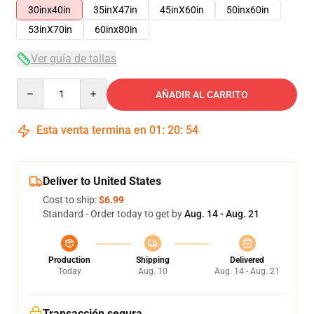
30inx40in
35inX47in
45inX60in
50inx60in
53inX70in
60inx80in
Ver guía de tallas
Quantity
AÑADIR AL CARRITO
Esta venta termina en
01
:
20
:
54
Deliver to United States
Cost to ship:
$6.99
Standard - Order today to get by
Aug. 14 - Aug. 21
Production
Shipping
Delivered
Today
Aug. 10
Aug. 14 - Aug. 21
Transacción segura