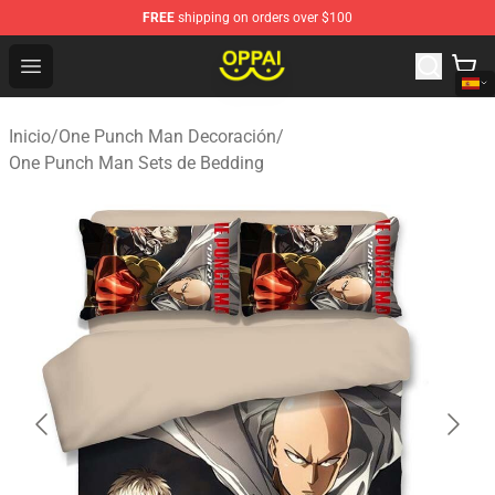
FREE
shipping on orders over $100
Oppai Store - Official Oppai Merchandise Shop
Open menu
Inicio
/
One Punch Man Decoración
/
One Punch Man Sets de Bedding