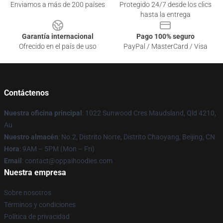
Enviamos a más de 200 países
Protegido 24/7 desde los clics
hasta la entrega
Garantía internacional
Pago 100% seguro
Ofrecido en el país de uso
PayPal / MasterCard / Visa
Contáctenos
Nuestra oficina principal
: 1022 Sunwood Cres Maudsland, Qld 4210,
Au
Nuestro almacén
: No.2, Distrito Norte, Distrito Chaoyang, Beijing, CN
Hora
: 9AM – 5PM (Mon – Fri)
Email
: contact@oppaihoodies.com
Nuestra empresa
Sobre nosotros
Términos y condiciones
Política de privacidad