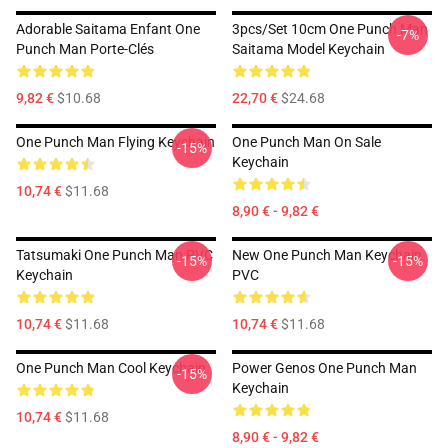
Adorable Saitama Enfant One
3pcs/set 10cm One Punch Man
-7%
Punch Man Porte-Clés
Saitama Model Keychain
9,82 €
$10.68
22,70 €
$24.68
One Punch Man Flying Keychain
One Punch Man On Sale
-15%
Keychain
10,74 €
$11.68
8,90 € - 9,82 €
Tatsumaki One Punch Man PVC
New One Punch Man Keychain
-15%
-15%
Keychain
PVC
10,74 €
$11.68
10,74 €
$11.68
One Punch Man Cool Keychain
Power Genos One Punch Man
-15%
Keychain
10,74 €
$11.68
8,90 € - 9,82 €