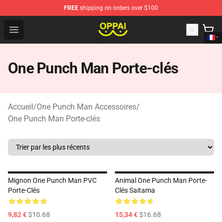
FREE
shipping on orders over $100
Oppai Store - Official Oppai Merchandise Shop
Open menu
One Punch Man Porte-clés
Accueil
/
One Punch Man Accessoires
/
One Punch Man Porte-clés
Mignon One Punch Man PVC
Animal One Punch Man Porte-
Porte-Clés
Clés Saitama
9,82 €
$10.68
15,34 €
$16.68