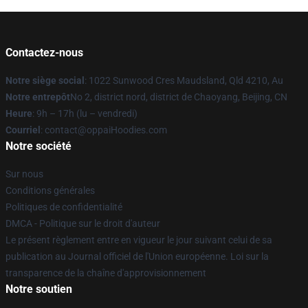
Contactez-nous
Notre siège social
: 1022 Sunwood Cres Maudsland, Qld 4210, Au
Notre entrepôt
No 2, district nord, district de Chaoyang, Beijing, CN
Heure
: 9h – 17h (lu – vendredi)
Courriel
: contact@oppaiHoodies.com
Notre société
Sur nous
Conditions générales
Politiques de confidentialité
DMCA - Politique sur le droit d'auteur
Le présent règlement entre en vigueur le jour suivant celui de sa
publication au Journal officiel de l'Union européenne. Loi sur la
transparence de la chaîne d'approvisionnement
Notre soutien