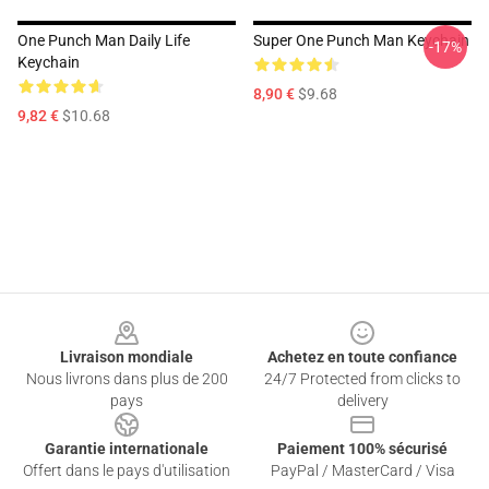
One Punch Man Daily Life
Super One Punch Man Keychain
-17%
Keychain
8,90 €
$9.68
9,82 €
$10.68
Footer
Livraison mondiale
Achetez en toute confiance
Nous livrons dans plus de 200
24/7 Protected from clicks to
pays
delivery
Garantie internationale
Paiement 100% sécurisé
Offert dans le pays d'utilisation
PayPal / MasterCard / Visa