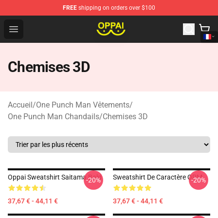
FREE
shipping on orders over $100
Oppai Store - Official Oppai Merchandise Shop
Open menu
Chemises 3D
Accueil
/
One Punch Man Vêtements
/
One Punch Man Chandails
/
Chemises 3D
Oppai Sweatshirt Saitama Bald
Sweatshirt De Caractère OPM
-20%
-20%
37,67 € - 44,11 €
37,67 € - 44,11 €