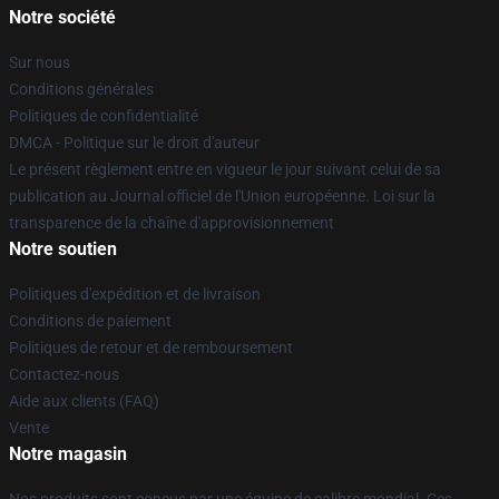
Notre société
Sur nous
Conditions générales
Politiques de confidentialité
DMCA - Politique sur le droit d'auteur
Le présent règlement entre en vigueur le jour suivant celui de sa
publication au Journal officiel de l'Union européenne. Loi sur la
transparence de la chaîne d'approvisionnement
Notre soutien
Politiques d'expédition et de livraison
Conditions de paiement
Politiques de retour et de remboursement
Contactez-nous
Aide aux clients (FAQ)
Vente
Notre magasin