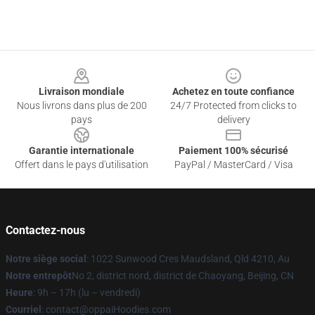
Footer
Livraison mondiale
Achetez en toute confiance
Nous livrons dans plus de 200
24/7 Protected from clicks to
pays
delivery
Garantie internationale
Paiement 100% sécurisé
Offert dans le pays d'utilisation
PayPal / MasterCard / Visa
Contactez-nous
Notre siège social
: 1022 Sunwood Cres Maudsland, Qld 4210, Au
Notre entrepôt
No 2, district nord, district de Chaoyang, Beijing, CN
Heure
: 9h – 17h (lu – vendredi)
Courriel
: contact@oppaiHoodies.com