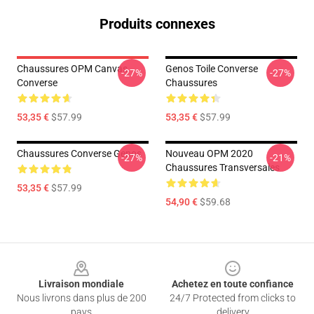
Produits connexes
Chaussures OPM Canvas
Genos Toile Converse
-27%
-27%
Converse
Chaussures
53,35 €
$57.99
53,35 €
$57.99
Chaussures Converse Genos
Nouveau OPM 2020
-27%
-21%
Chaussures Transversales
53,35 €
$57.99
54,90 €
$59.68
Footer
Livraison mondiale
Achetez en toute confiance
Nous livrons dans plus de 200
24/7 Protected from clicks to
pays
delivery