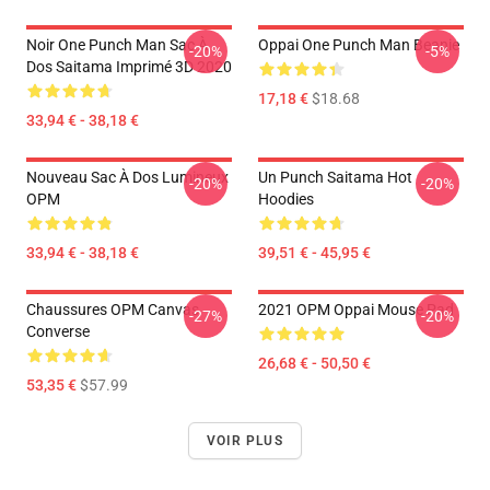
Noir One Punch Man Sac À
Oppai One Punch Man Beanie
-20%
-5%
Dos Saitama Imprimé 3D 2020
17,18 €
$18.68
33,94 € - 38,18 €
Nouveau Sac À Dos Lumineux
Un Punch Saitama Hot
-20%
-20%
OPM
Hoodies
33,94 € - 38,18 €
39,51 € - 45,95 €
Chaussures OPM Canvas
2021 OPM Oppai Mouse Pad
-27%
-20%
Converse
26,68 € - 50,50 €
53,35 €
$57.99
VOIR PLUS