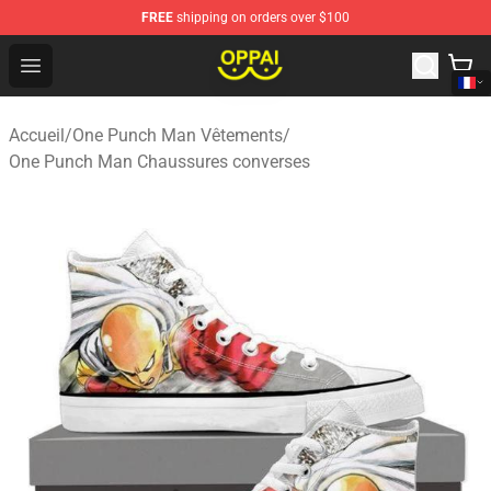
FREE
shipping on orders over $100
Oppai Store - Official Oppai Merchandise Shop
Open menu
Accueil
/
One Punch Man Vêtements
/
One Punch Man Chaussures converses