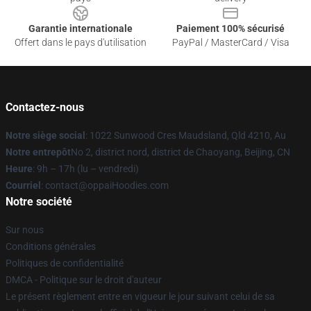
Garantie internationale
Paiement 100% sécurisé
Offert dans le pays d'utilisation
PayPal / MasterCard / Visa
Contactez-nous
Notre siège social
: 1022 Sunwood Cres Maudsland, Qld 4210, Au
Notre entrepôt
No 2, district nord, district de Chaoyang, Beijing, CN
Heure
: 9h – 17h (lu – vendredi)
Courriel
: contact@oppaiHoodies.com
Notre société
Sur nous
Conditions générales
Politiques de confidentialité
DMCA - Politique sur le droit d'auteur
Le présent règlement entre en vigueur le jour suivant celui de sa