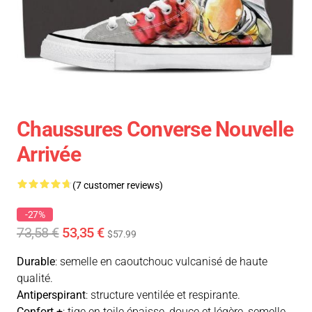
Chaussures Converse Nouvelle
Arrivée
(7 customer reviews)
-27%
73,58 €
53,35 €
$57.99
Durable
: semelle en caoutchouc vulcanisé de haute
qualité.
Antiperspirant
: structure ventilée et respirante.
Confort +
: tige en toile épaisse, douce et légère, semelle