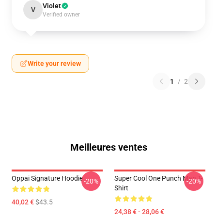
Violet
V
Verified owner
Write your review
1
/
2
Meilleures ventes
Oppai Signature Hoodie
Super Cool One Punch Man T-
-20%
-20%
Shirt
40,02 €
$43.5
24,38 € - 28,06 €