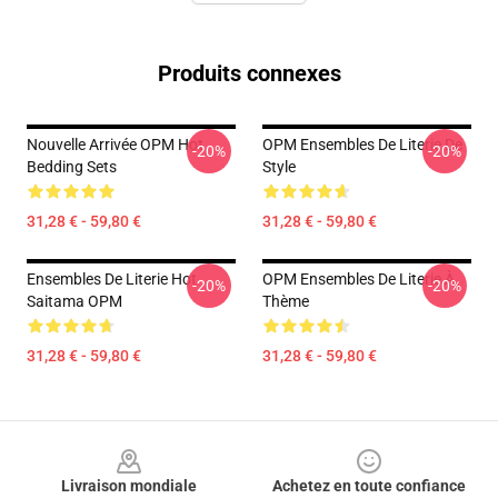
Produits connexes
Nouvelle Arrivée OPM Hot
OPM Ensembles De Literie De
-20%
-20%
Bedding Sets
Style
31,28 € - 59,80 €
31,28 € - 59,80 €
Ensembles De Literie Hot
OPM Ensembles De Literie À
-20%
-20%
Saitama OPM
Thème
31,28 € - 59,80 €
31,28 € - 59,80 €
Footer
Livraison mondiale
Achetez en toute confiance