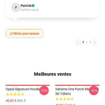
Patrick
P
Verified owner
Write your review
1
/
1
Meilleures ventes
Oppai Signature Hoodie
Saitama One Punch Man Cool
-20%
-20%
3D T-Shirts
40,02 €
$43.5