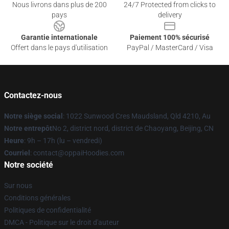
Nous livrons dans plus de 200
24/7 Protected from clicks to
pays
delivery
Garantie internationale
Paiement 100% sécurisé
Offert dans le pays d'utilisation
PayPal / MasterCard / Visa
Contactez-nous
Notre siège social
: 1022 Sunwood Cres Maudsland, Qld 4210, Au
Notre entrepôt
No 2, district nord, district de Chaoyang, Beijing, CN
Heure
: 9h – 17h (lu – vendredi)
Courriel
: contact@oppaiHoodies.com
Notre société
Sur nous
Conditions générales
Politiques de confidentialité
DMCA - Politique sur le droit d'auteur