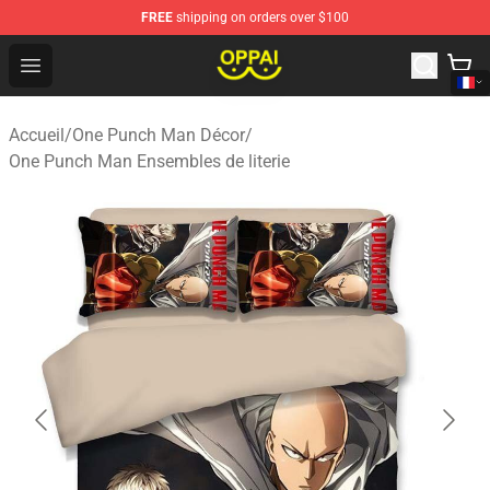
FREE
shipping on orders over $100
Oppai Store - Official Oppai Merchandise Shop
Open menu
Accueil
/
One Punch Man Décor
/
One Punch Man Ensembles de literie