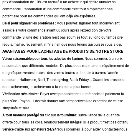
prix d'annulation de 10% est facturé à un acheteur qui désire annuler sa
commande. L'annulation d'une commande n'est tout simplement pas
potentielle pour les commandes qui ont déjà été expédiées.
Délai pour signaler les problèmes :
Vous pouvez signaler tout inconvénient
associé à votre commande avant 60 jours après l'expédition de votre
commande. Si une déclaration n'est pas soumise tout au long du temps pré-
requis, malheureusement, il n'y a rien que nous ferons qui puisse vous aider.
AVANTAGES POUR L'ACHETAGE DE PRODUITS DE NOTRE STORE
Valeur raisonnable pour tous les adeptes de l'anime:
Nous sommes à un prix
raisonnable que différents modèles. De plus, nous maintenons régulièrement de
magnifiques ventes brutes - des ventes brutes en boucle à travers l'année
rappelant: Halloween, Noël, Thanksgiving, Black Friday,... Quand les prospects
nous achèteront, ils achèteront à la valeur la plus basse.
Vérification sécuritaire :
Payer avec probablement la méthode de paiement la
plus sûre - Paypal. Il devrait donner aux perspectives une expertise de caisse
simplifiée et sûre.
À tout moment protégé du clic sur la fourniture
: Surveillance de la quantité
offerte pour tous les colis, remboursement intégral si le produit n'est pas obtenu.
Service d'aide aux acheteurs 24/24
Nous sommes là pour aider. Contactez-nous