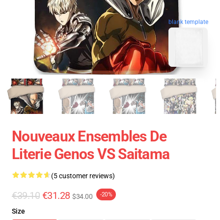
blank template
Nouveaux Ensembles De
Literie Genos VS Saitama
(5 customer reviews)
€39.10
€31.28
-20%
$34.00
Size