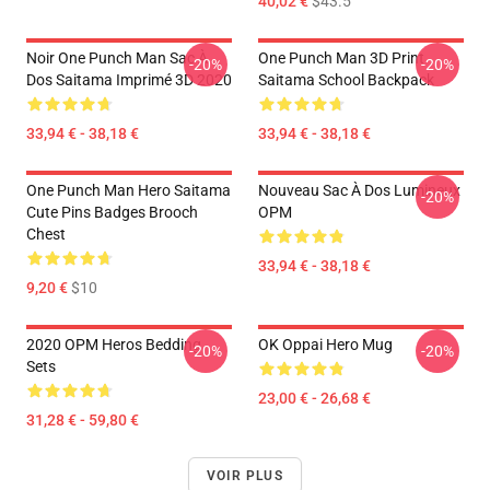
40,02 €
$43.5
Noir One Punch Man Sac À
One Punch Man 3D Print
-20%
-20%
Dos Saitama Imprimé 3D 2020
Saitama School Backpack
33,94 € - 38,18 €
33,94 € - 38,18 €
One Punch Man Hero Saitama
Nouveau Sac À Dos Lumineux
-20%
Cute Pins Badges Brooch
OPM
Chest
33,94 € - 38,18 €
9,20 €
$10
2020 OPM Heros Bedding
OK Oppai Hero Mug
-20%
-20%
Sets
23,00 € - 26,68 €
31,28 € - 59,80 €
VOIR PLUS