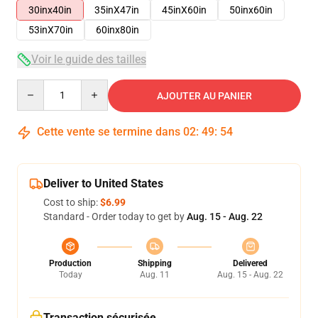
30inx40in
35inX47in
45inX60in
50inx60in
53inX70in
60inx80in
Voir le guide des tailles
Quantity
AJOUTER AU PANIER
Cette vente se termine dans
02
:
49
:
53
Deliver to United States
Cost to ship:
$6.99
Standard - Order today to get by
Aug. 15 - Aug. 22
Production
Shipping
Delivered
Today
Aug. 11
Aug. 15 - Aug. 22
Transaction sécurisée