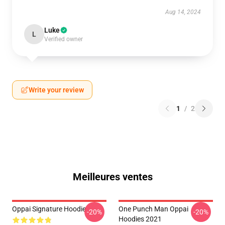
Aug 14, 2024
Luke
L
Verified owner
Write your review
1
/
2
Meilleures ventes
Oppai Signature Hoodie
One Punch Man Oppai
-20%
-20%
Hoodies 2021