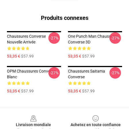
Produits connexes
Chaussures Converse
One Punch Man Chaussures
-27%
-27%
Nouvelle Arrivée
Converse 3D
53,35 €
$57.99
53,35 €
$57.99
OPM Chaussures Converse
Chaussures Saitama
-27%
-27%
Blanc
Converse
53,35 €
$57.99
53,35 €
$57.99
Footer
Livraison mondiale
Achetez en toute confiance