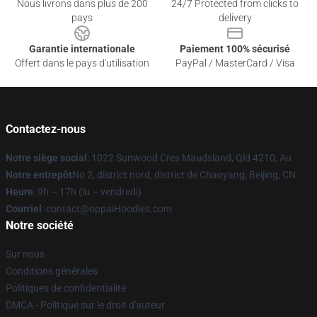
Nous livrons dans plus de 200
24/7 Protected from clicks to
pays
delivery
Garantie internationale
Paiement 100% sécurisé
Offert dans le pays d'utilisation
PayPal / MasterCard / Visa
Contactez-nous
Notre siège social
: 1022 Sunwood Cres Maudsland, Qld 4210, Au
Notre entrepôt
No 2, district nord, district de Chaoyang, Beijing, CN
Heure
: 9h – 17h (lu – vendredi)
Courriel
: contact@oppaiHoodies.com
Notre société
Sur nous
Conditions générales
Politiques de confidentialité
DMCA - Politique sur le droit d'auteur