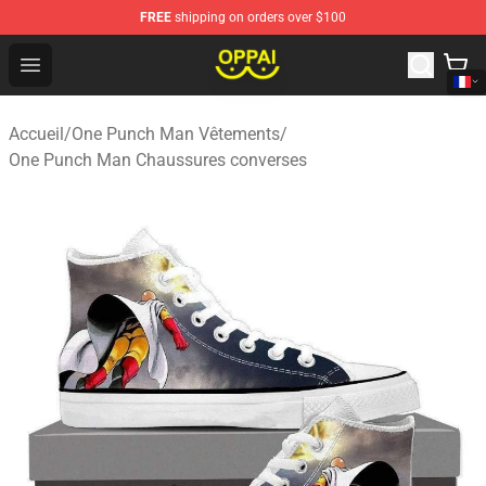
FREE
shipping on orders over $100
Oppai Store - Official Oppai Merchandise Shop
Open menu
Accueil
/
One Punch Man Vêtements
/
One Punch Man Chaussures converses