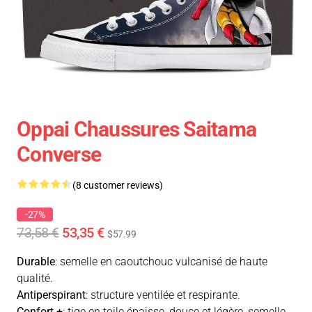
Oppai Chaussures Saitama
Converse
(8 customer reviews)
-27%
73,58 €
53,35 €
$57.99
Durable
: semelle en caoutchouc vulcanisé de haute
qualité.
Antiperspirant
: structure ventilée et respirante.
Confort +
: tige en toile épaisse, douce et légère, semelle