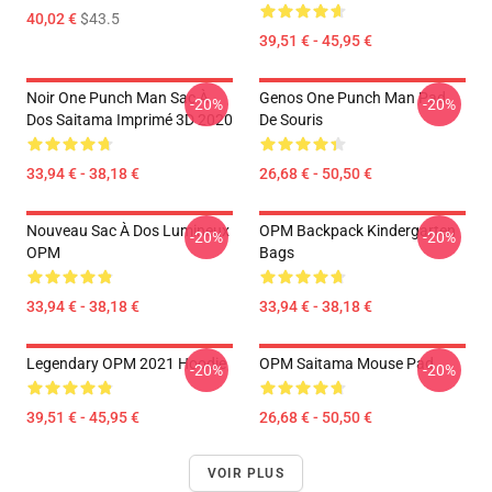
40,02 €
$43.5
39,51 € - 45,95 €
Noir One Punch Man Sac À
Genos One Punch Man Pad
-20%
-20%
Dos Saitama Imprimé 3D 2020
De Souris
33,94 € - 38,18 €
26,68 € - 50,50 €
Nouveau Sac À Dos Lumineux
OPM Backpack Kindergarten
-20%
-20%
OPM
Bags
33,94 € - 38,18 €
33,94 € - 38,18 €
Legendary OPM 2021 Hoodie
OPM Saitama Mouse Pad
-20%
-20%
39,51 € - 45,95 €
26,68 € - 50,50 €
VOIR PLUS