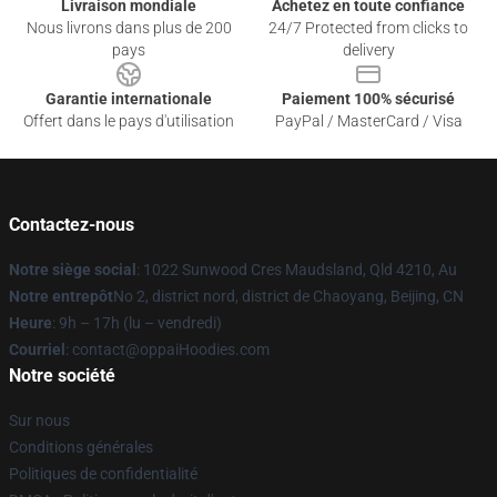
Livraison mondiale
Achetez en toute confiance
Nous livrons dans plus de 200
24/7 Protected from clicks to
pays
delivery
Garantie internationale
Paiement 100% sécurisé
Offert dans le pays d'utilisation
PayPal / MasterCard / Visa
Contactez-nous
Notre siège social
: 1022 Sunwood Cres Maudsland, Qld 4210, Au
Notre entrepôt
No 2, district nord, district de Chaoyang, Beijing, CN
Heure
: 9h – 17h (lu – vendredi)
Courriel
: contact@oppaiHoodies.com
Notre société
Sur nous
Conditions générales
Politiques de confidentialité