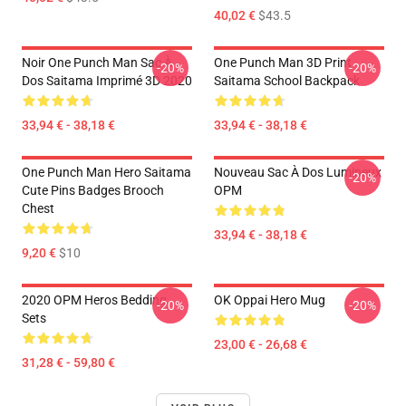
40,02 €
$43.5
Noir One Punch Man Sac À
One Punch Man 3D Print
-20%
-20%
Dos Saitama Imprimé 3D 2020
Saitama School Backpack
33,94 € - 38,18 €
33,94 € - 38,18 €
One Punch Man Hero Saitama
Nouveau Sac À Dos Lumineux
-20%
Cute Pins Badges Brooch
OPM
Chest
33,94 € - 38,18 €
9,20 €
$10
2020 OPM Heros Bedding
OK Oppai Hero Mug
-20%
-20%
Sets
23,00 € - 26,68 €
31,28 € - 59,80 €