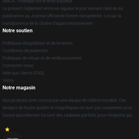
DMCA - Politique sur le droit d'auteur
Le présent règlement entre en vigueur le jour suivant celui de sa
publication au Journal officiel de l'Union européenne. Loi sur la
transparence de la chaîne d'approvisionnement
Notre soutien
Politiques d'expédition et de livraison
Conditions de paiement
Politiques de retour et de remboursement
Contactez-nous
Aide aux clients (FAQ)
Vente
Notre magasin
Nos produits sont conçus par une équipe de calibre mondial. Ces
designs de haute qualité et magnifiques ne sont pas seulement pour
l'usure quotidienne! Ce sont des cadeaux parfaits pour n'importe qui.