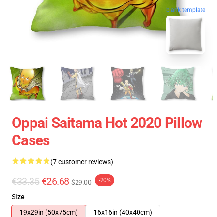
blank template
Oppai Saitama Hot 2020 Pillow
Cases
(7 customer reviews)
€33.35
€26.68
-20%
$29.00
Size
19x29in (50x75cm)
16x16in (40x40cm)