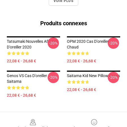
VOIR PLUS
Produits connexes
Tatsumaki Nouvelles Affaires
OPM 2020 Cas D'oreiller
-20%
-20%
D'oreiller 2020
Chaud
22,08 € - 26,68 €
22,08 € - 26,68 €
Genos VS Cas D'oreiller
Saitama Kid New Pillow Cases
-20%
-20%
Saitama
22,08 € - 26,68 €
22,08 € - 26,68 €
Footer