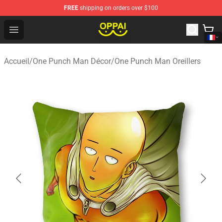
FREE
shipping on orders over $100
Oppai Store - Official Oppai Merchandise Shop
Open menu
Accueil
/
One Punch Man Décor
/
One Punch Man Oreillers