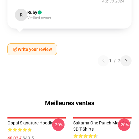
Aug 30, 2024
Ruby
R
Verified owner
Write your review
1
/
2
Meilleures ventes
Oppai Signature Hoodie
Saitama One Punch Man Cool
-20%
-20%
3D T-Shirts
40,02 €
$43.5