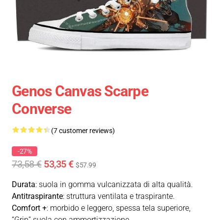
Genos Canvas Scarpe
Converse
(7 customer reviews)
-27%
73,58 €
53,35 €
$57.99
Durata
: suola in gomma vulcanizzata di alta qualità.
Antitraspirante
: struttura ventilata e traspirante.
Comfort +
: morbido e leggero, spessa tela superiore,
“Grip” suola con ammortizzazione.