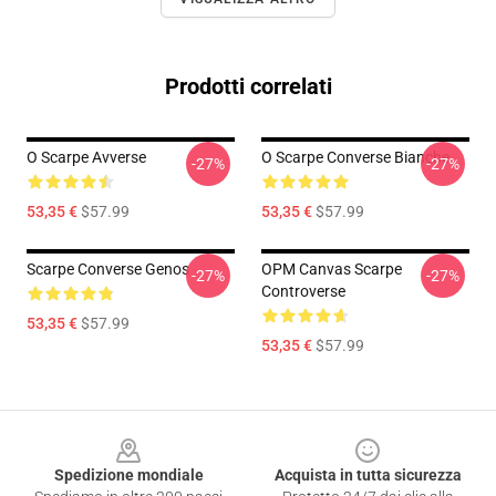
Prodotti correlati
O Scarpe Avverse
O Scarpe Converse Bianche
-27%
-27%
53,35 €
$57.99
53,35 €
$57.99
Scarpe Converse Genos
OPM Canvas Scarpe
-27%
-27%
Controverse
53,35 €
$57.99
53,35 €
$57.99
Footer
Spedizione mondiale
Acquista in tutta sicurezza