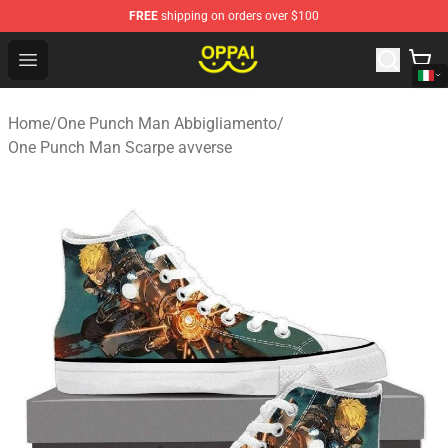
FREE
shipping on orders over $100
Oppai Store - Official Oppai Merchandise Shop
Open menu
Home
/
One Punch Man Abbigliamento
/
One Punch Man Scarpe avverse