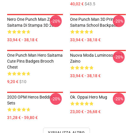
40,02 €
$43.5
Nero One Punch Man Zaino
One Punch Man 3D Print
-20%
-20%
Saitama Di Stampa 3D 2020
Saitama School Backpack
33,94 € - 38,18 €
33,94 € - 38,18 €
One Punch Man Hero Saitama
Nuova Moda Luminoso OPM
-20%
Cute Pins Badges Brooch
Zaino
Chest
33,94 € - 38,18 €
9,20 €
$10
2020 OPM Heros Bedding
Ok. Oppai Hero Mug
-20%
-20%
Sets
23,00 € - 26,68 €
31,28 € - 59,80 €
VISUALIZZA ALTRO