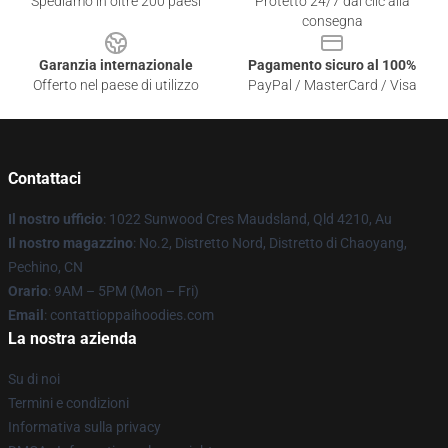
Spediamo in oltre 200 paesi
Protetto 24/7 dai clic alla
consegna
Garanzia internazionale
Pagamento sicuro al 100%
Offerto nel paese di utilizzo
PayPal / MasterCard / Visa
Contattaci
Il nostro ufficio
: 1022 Sunwood Cres Maudsland, Qld 4210, Au
Il nostro magazzino
: No.2, Distretto Nord, Distretto di Chaoyang,
Pechino, CN
Orario
: 9AM – 5PM (Mon – Fri)
Email
: contattioppaihoodies.com
La nostra azienda
Su di noi
Termini e condizioni
Informativa sulla privacy