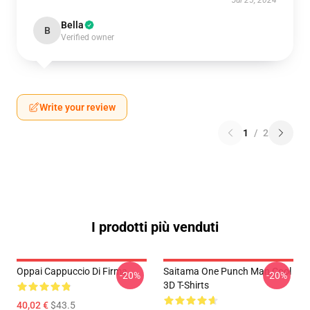
Jul 25, 2024
Bella
B
Verified owner
Write your review
1
/
2
I prodotti più venduti
Oppai Cappuccio Di Firma
Saitama One Punch Man Cool
-20%
-20%
3D T-Shirts
40,02 €
$43.5