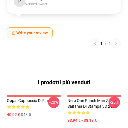
P
Verified owner
Write your review
1
/
1
I prodotti più venduti
Oppai Cappuccio Di Firma
Nero One Punch Man Zaino
-20%
-20%
Saitama Di Stampa 3D 2020
40,02 €
$43.5
33,94 € - 38,18 €