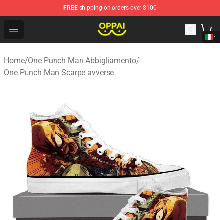
FREE
shipping on orders over $100
Oppai Store - Official Oppai Merchandise Shop
Open menu
Home
/
One Punch Man Abbigliamento
/
One Punch Man Scarpe avverse