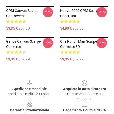
OPM Canvas Scarpe
Nuovo 2020 OPM Scarpe Di
-27%
-21%
Controverse
Copertura
53,35 €
$57.99
54,90 €
$59.68
Genos Canvas Scarpe
One Punch Man Scarpe
-27%
-27%
Converse
Converse 3D
53,35 €
$57.99
53,35 €
$57.99
Footer
Spedizione mondiale
Acquista in tutta sicurezza
Spediamo in oltre 200 paesi
Protetto 24/7 dai clic alla
consegna
Garanzia internazionale
Pagamento sicuro al 100%