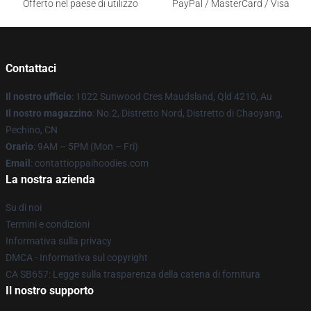
Offerto nel paese di utilizzo
PayPal / MasterCard / Visa
Contattaci
Il nostro ufficio
: 1022 Sunwood Cres Maudsland, Qld 4210, Au
Il nostro magazzino
: No.2, Distretto Nord, Distretto di Chaoyang,
Pechino, CN
Orario
: 9AM – 5PM (Mon – Fri)
Email
: contattioppaihoodies.com
La nostra azienda
Su di noi
Termini e condizioni
Informativa sulla privacy
DMCA - Informativa sul copyright
CA SB657: Legge sulla trasparenza della catena di fornitura
Il nostro supporto