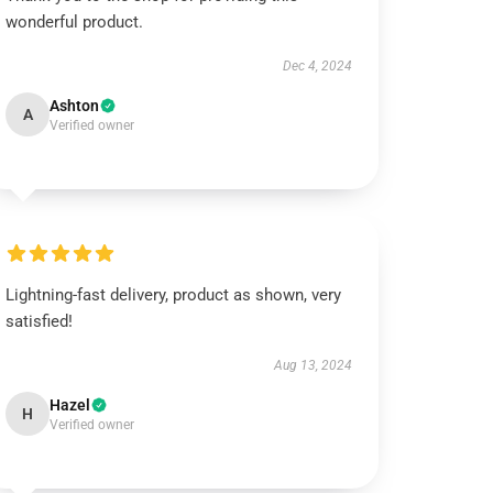
wonderful product.
Dec 4, 2024
Ashton
A
Verified owner
Lightning-fast delivery, product as shown, very
satisfied!
Aug 13, 2024
Hazel
H
Verified owner