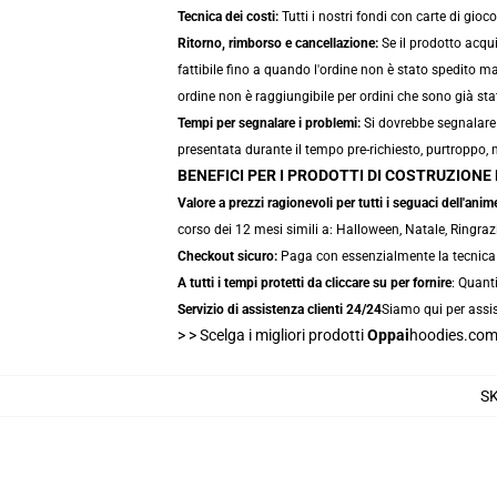
Tecnica dei costi:
Tutti i nostri fondi con carte di gio
Ritorno, rimborso e cancellazione:
Se il prodotto acqu
fattibile fino a quando l'ordine non è stato spedito m
ordine non è raggiungibile per ordini che sono già stat
Tempi per segnalare i problemi:
Si dovrebbe segnalare 
presentata durante il tempo pre-richiesto, purtroppo, n
BENEFICI PER I PRODOTTI DI COSTRUZION
Valore a prezzi ragionevoli per tutti i seguaci dell'anim
corso dei 12 mesi simili a: Halloween, Natale, Ringraz
Checkout sicuro:
Paga con essenzialmente la tecnica di
A tutti i tempi protetti da cliccare su per fornire
: Quant
Servizio di assistenza clienti 24/24
Siamo qui per assis
> >
Scelga i migliori prodotti
Oppai
hoodies.co
S