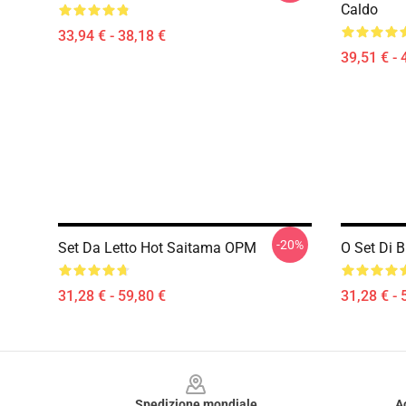
Caldo
33,94 € - 38,18 €
39,51 € - 
-20%
Set Da Letto Hot Saitama OPM
O Set Di B
31,28 € - 59,80 €
31,28 € - 
Footer
Spedizione mondiale
A