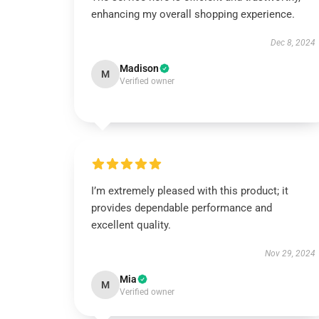
enhancing my overall shopping experience.
Dec 8, 2024
Madison
M
Verified owner
I’m extremely pleased with this product; it
provides dependable performance and
excellent quality.
Nov 29, 2024
Mia
M
Verified owner