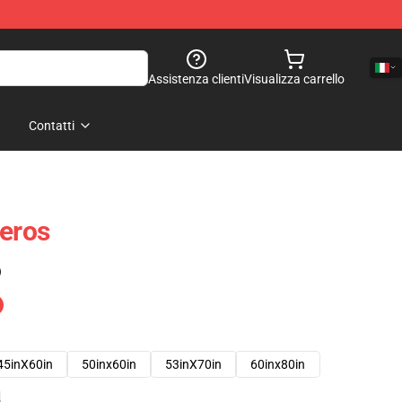
Assistenza clienti
Visualizza carrello
Contatti
Heros
)
45inX60in
50inx60in
53inX70in
60inx80in
e