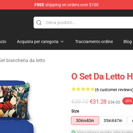
FREE
shipping on orders over $100
zio
Acquista per categoria
Tracciamento ordine
Blog
t biancheria da letto
O Set Da Letto 
(6 customer reviews
€39.10
€31.28
-20%
$34.00
Size
30inx40in
35inX47in
Visualizza guida alle tagli