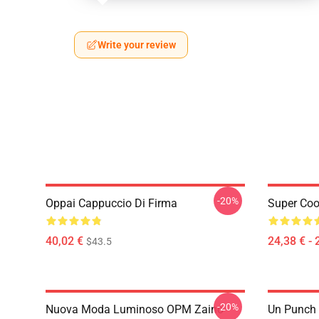
Write your review
-20%
Oppai Cappuccio Di Firma
Super Coo
40,02 €
24,38 € - 
$43.5
-20%
Nuova Moda Luminoso OPM Zaino
Un Punch