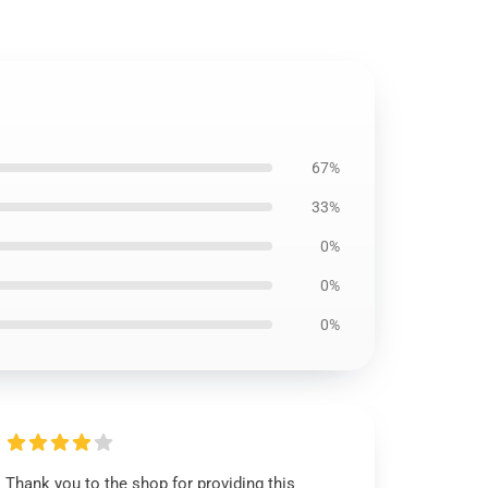
67%
33%
0%
0%
0%
Thank you to the shop for providing this