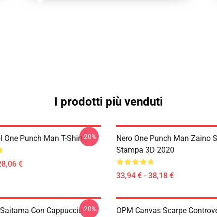
I prodotti più venduti
-20%
l One Punch Man T-Shirt
Nero One Punch Man Zaino S
Stampa 3D 2020
28,06 €
33,94 € - 38,18 €
-20%
 Saitama Con Cappuccio
OPM Canvas Scarpe Controv