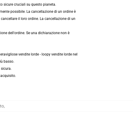
to sicure cruciali su questo pianeta.
mente possibile. La cancellazione di un ordine è
ancellare il loro ordine. La cancellazione di un
ione dell'ordine. Se una dichiarazione non è
avigliose vendite lorde - loopy vendite lorde nel
più basso.
 sicura.
 acquisito.
to
,