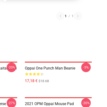
1
/
1
-20%
-5%
aitama Di
Oppai One Punch Man Beanie
17,18 €
$18.68
-27%
-20%
erse
2021 OPM Oppai Mouse Pad