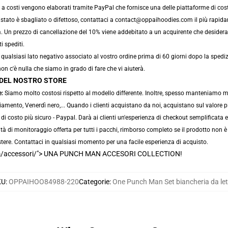
co a costi vengono elaborati tramite PayPal che fornisce una delle piattaforme di cos
istato è sbagliato o difettoso, contattaci a contact@oppaihoodies.com il più rapida
a. Un prezzo di cancellazione del 10% viene addebitato a un acquirente che desidera c
i spediti.
qualsiasi lato negativo associato al vostro ordine prima di 60 giorni dopo la spediz
on c'è nulla che siamo in grado di fare che vi aiuterà.
E DEL NOSTRO STORE
e:
Siamo molto costosi rispetto al modello differente. Inoltre, spesso manteniamo mer
iamento, Venerdì nero,... Quando i clienti acquistano da noi, acquistano sul valore 
 costo più sicuro - Paypal. Darà ai clienti un'esperienza di checkout semplificata e
ità di monitoraggio offerta per tutti i pacchi, rimborso completo se il prodotto non è
tere. Contattaci in qualsiasi momento per una facile esperienza di acquisto.
m/accessori/"> UNA PUNCH MAN ACCESORI COLLECTION!
KU
:
OPPAIHOO84988-220
Categorie
:
One Punch Man Set biancheria da let