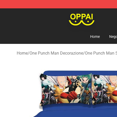
Oppai Store - Official Oppai Merchandise Shop
Home
Nego
Home
/
One Punch Man Decorazione
/
One Punch Man Se