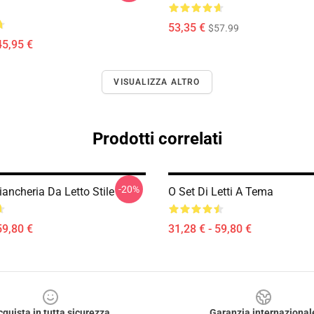
53,35 €
$57.99
45,95 €
VISUALIZZA ALTRO
Prodotti correlati
-20%
iancheria Da Letto Stile
O Set Di Letti A Tema
59,80 €
31,28 € - 59,80 €
cquista in tutta sicurezza
Garanzia internazional