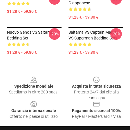
Giapponese
31,28 € - 59,80 €
31,28 € - 59,80 €
Nuovo Genos VS Saitama
Saitama VS Captain Marvel
-20%
-20%
Bedding Set
VS Superman Bedding Sets
31,28 € - 59,80 €
31,28 € - 59,80 €
Footer
Spedizione mondiale
Acquista in tutta sicurezza
Spediamo in oltre 200 paesi
Protetto 24/7 dai clic alla
consegna
Garanzia internazionale
Pagamento sicuro al 100%
Offerto nel paese di utilizzo
PayPal / MasterCard / Visa