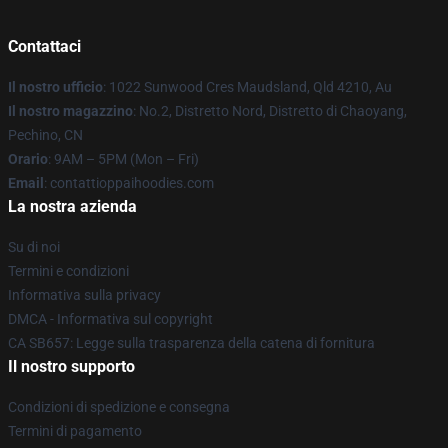
Contattaci
Il nostro ufficio
: 1022 Sunwood Cres Maudsland, Qld 4210, Au
Il nostro magazzino
: No.2, Distretto Nord, Distretto di Chaoyang,
Pechino, CN
Orario
: 9AM – 5PM (Mon – Fri)
Email
: contattioppaihoodies.com
La nostra azienda
Su di noi
Termini e condizioni
Informativa sulla privacy
DMCA - Informativa sul copyright
CA SB657: Legge sulla trasparenza della catena di fornitura
Il nostro supporto
Condizioni di spedizione e consegna
Termini di pagamento