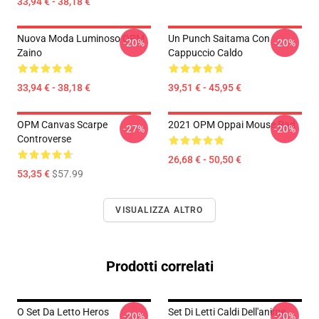
33,94 € - 38,18 €
Nuova Moda Luminoso OPM
Un Punch Saitama Con
-20%
-20%
Zaino
Cappuccio Caldo
33,94 € - 38,18 €
39,51 € - 45,95 €
OPM Canvas Scarpe
2021 OPM Oppai Mouse Pad
-27%
-20%
Controverse
26,68 € - 50,50 €
53,35 €
$57.99
VISUALIZZA ALTRO
Prodotti correlati
O Set Da Letto Heros
Set Di Letti Caldi Dell'anime
-20%
-20%