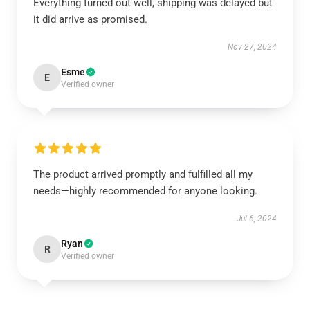
Everything turned out well, shipping was delayed but
it did arrive as promised.
Nov 27, 2024
Esme
E
Verified owner
The product arrived promptly and fulfilled all my
needs—highly recommended for anyone looking.
Jul 6, 2024
Ryan
R
Verified owner