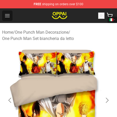
FREE
shipping on orders over $100
Oppai Store - Official Oppai Merchandise Shop
Open menu
Home
/
One Punch Man Decorazione
/
One Punch Man Set biancheria da letto