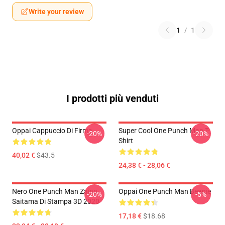
Write your review
1
/
1
I prodotti più venduti
Oppai Cappuccio Di Firma
Super Cool One Punch Man T-
-20%
-20%
Shirt
40,02 €
$43.5
24,38 € - 28,06 €
Nero One Punch Man Zaino
Oppai One Punch Man Beanie
-20%
-5%
Saitama Di Stampa 3D 2020
17,18 €
$18.68