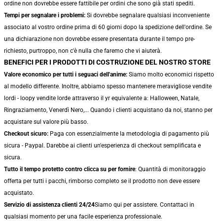
ordine non dovrebbe essere fattibile per ordini che sono già stati spediti.
Tempi per segnalare i problemi:
Si dovrebbe segnalare qualsiasi inconveniente
associato al vostro ordine prima di 60 giorni dopo la spedizione dell'ordine. Se
una dichiarazione non dovrebbe essere presentata durante il tempo pre-
richiesto, purtroppo, non c'è nulla che faremo che vi aiuterà.
BENEFICI PER I PRODOTTI DI COSTRUZIONE DEL NOSTRO STORE
Valore economico per tutti i seguaci dell'anime:
Siamo molto economici rispetto
al modello differente. Inoltre, abbiamo spesso mantenere meravigliose vendite
lordi - loopy vendite lorde attraverso il yr equivalente a: Halloween, Natale,
Ringraziamento, Venerdì Nero,... Quando i clienti acquistano da noi, stanno per
acquistare sul valore più basso.
Checkout sicuro:
Paga con essenzialmente la metodologia di pagamento più
sicura - Paypal. Darebbe ai clienti un'esperienza di checkout semplificata e
sicura.
Tutto il tempo protetto contro clicca su per fornire
: Quantità di monitoraggio
offerta per tutti i pacchi, rimborso completo se il prodotto non deve essere
acquistato.
Servizio di assistenza clienti 24/24
Siamo qui per assistere. Contattaci in
qualsiasi momento per una facile esperienza professionale.