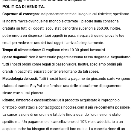
POLITICA DI VENDITA:
Copertura di consegna:
Indipendentemente dal luogo in cui risiedete, spediamo
la nostra merce ovunque nel mondo e otterrete il piacere dalla consegna
gratuita su tutti gli oggetti acquistati per ordini superiori a $50.00. Inoltre,
potremmo aver disperso i tuoi oggetti in pacchi separati, quindi prova le tue
email per vedere se uno dei tuoi oggetti arriverà singolarmente.
Tempo di alimentazione:
Ci vogliono circa 10-30 giorni lavorativi
Spese doganali:
Non è necessario pagare nessuna tassa doganale. Segnaliamo
tutti i nostri ordini come regali di basso valore. Inoltre, spediamo ordini più
grandi in pacchetti separati per tenere lontano da tali spese.
Metodologia dei costi:
Tutti i nostri fondi a pagamento giocando carte vengono
elaborati tramite PayPal che fornisce una delle piattaforme di pagamento
sicure cruciali sul pianeta.
Ritorno, rimborso e cancellazione:
Se il prodotto acquistato è improprio o
difettoso, contattaci a contact@oppaihoodies.com il più velocemente possibile.
La cancellazione di un ordine è fattibile fino a quando l'ordine non è stato
spedito ma. Un pagamento di cancellazione del 10% viene addebitato a un
acquirente che ha bisogno di cancellare il loro ordine. La cancellazione di un