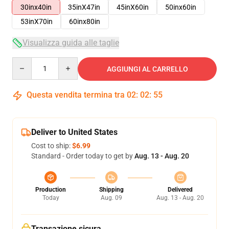
30inx40in
35inX47in
45inX60in
50inx60in
53inX70in
60inx80in
Visualizza guida alle taglie
Quantity
AGGIUNGI AL CARRELLO
Questa vendita termina tra
02
:
02
:
54
Deliver to United States
Cost to ship:
$6.99
Standard - Order today to get by
Aug. 13 - Aug. 20
Production
Shipping
Delivered
Today
Aug. 09
Aug. 13 - Aug. 20
Transazione sicura