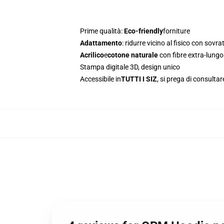
Prime qualità:
Eco-friendly
forniture
Adattamento
: ridurre vicino al fisico con sovr
Acrilico
e
cotone naturale
con fibre extra-lungo
Stampa digitale 3D, design unico
Accessibile in
TUTTI I SIZ
, si prega di consultar