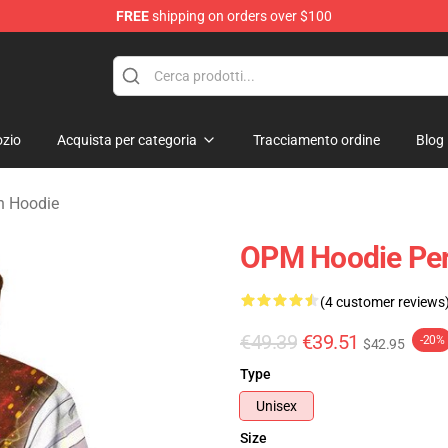
FREE
shipping on orders over $100
zio
Acquista per categoria
Tracciamento ordine
Blog
n Hoodie
OPM Hoodie Per
(4 customer reviews
€49.39
€39.51
-20%
$42.95
Type
Unisex
Size