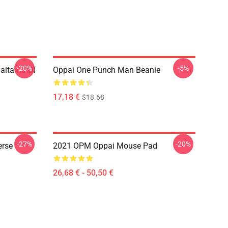
-20%
-5%
aitama Di
Oppai One Punch Man Beanie
17,18 €
$18.68
-27%
-20%
erse
2021 OPM Oppai Mouse Pad
26,68 € - 50,50 €