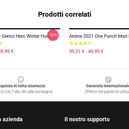
Prodotti correlati
-20%
 Genos Hero Winter Hoodies
Anime 2021 One Punch Man 
45,95 €
39,51 € - 45,95 €
cquista in tutta sicurezza
Garanzia internazional
to 24/7 dai clic alla consegna
Offerto nel paese di utiliz
a azienda
Il nostro supporto