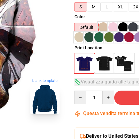
S
M
L
XL
2X
Color
Default
Print Location
blank template
Visualizza guida alle tagli
Quantity
Questa vendita termina 
Deliver to United States