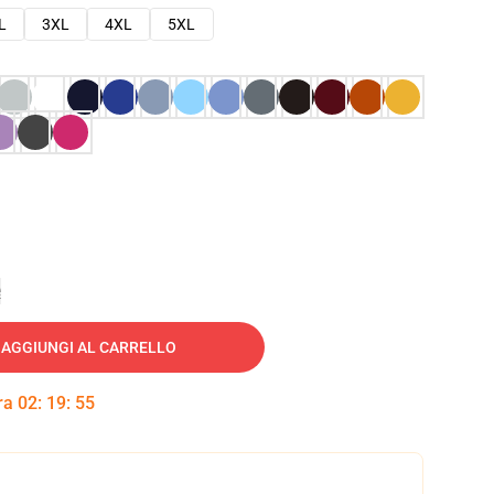
L
3XL
4XL
5XL
e
AGGIUNGI AL CARRELLO
tra
02
:
19
:
54