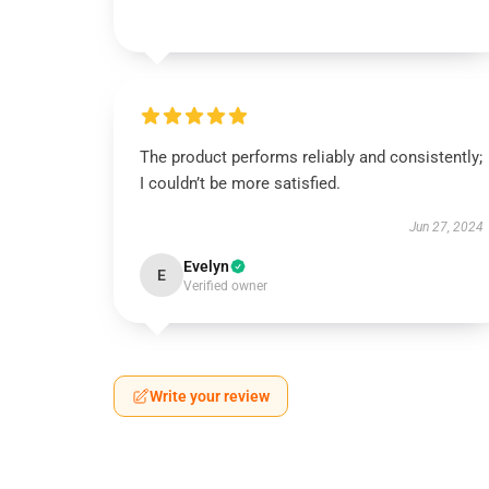
The product performs reliably and consistently;
I couldn’t be more satisfied.
Jun 27, 2024
Evelyn
E
Verified owner
Write your review