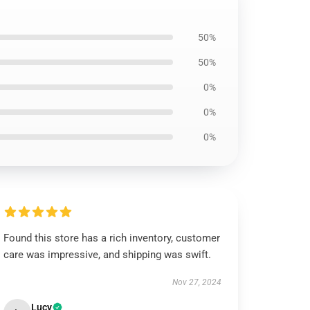
50%
50%
0%
0%
0%
Found this store has a rich inventory, customer
care was impressive, and shipping was swift.
Nov 27, 2024
Lucy