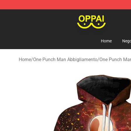
Oppai Store - Official Oppai Merchandise Shop
Home
Nego
Home
/
One Punch Man Abbigliamento
/
One Punch Ma