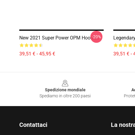
-20%
New 2021 Super Power OPM Hoodies
Legendary
39,51 € - 45,95 €
39,51 € - 
Footer
Spedizione mondiale
A
Spediamo in oltre 200 paesi
Protet
Contattaci
La nostr