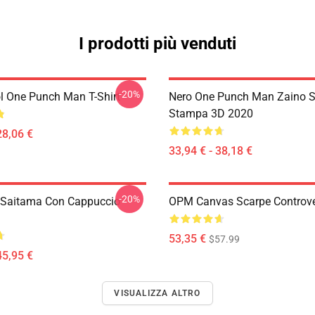
I prodotti più venduti
-20%
l One Punch Man T-Shirt
Nero One Punch Man Zaino S
Stampa 3D 2020
28,06 €
33,94 € - 38,18 €
-20%
 Saitama Con Cappuccio
OPM Canvas Scarpe Controv
53,35 €
$57.99
45,95 €
VISUALIZZA ALTRO