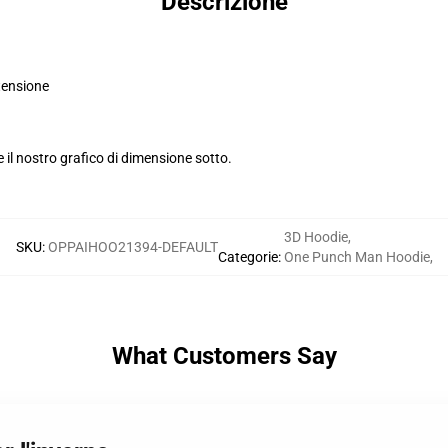
Descrizione
atensione
e il nostro grafico di dimensione sotto.
3D Hoodie
,
SKU
:
OPPAIHOO21394-DEFAULT
Categorie
:
One Punch Man Hoodie
,
What Customers Say