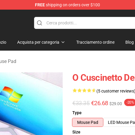
FREE
shipping on orders over $100
zio
Acquista per categoria
Tracciamento ordine
Blog
use Pad
O Cuscinetto D
(5 customer reviews
€33.35
€26.68
-20%
$29.00
Type
Mouse Pad
LED Mouse P
Size