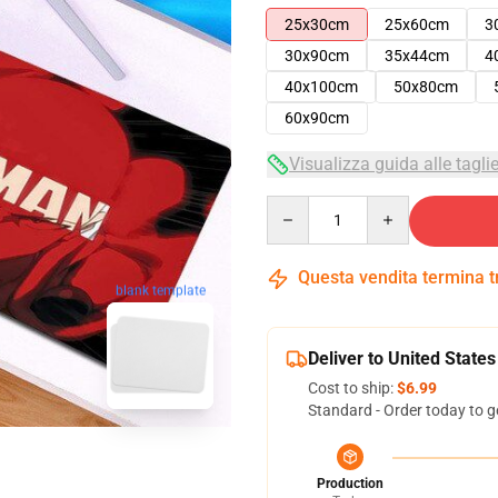
25x30cm
25x60cm
3
30x90cm
35x44cm
4
40x100cm
50x80cm
60x90cm
Visualizza guida alle tagli
Quantity
Questa vendita termina 
blank template
Deliver to United States
Cost to ship:
$6.99
Standard - Order today to g
Production