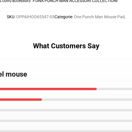
s.com/accessori/"> UNA PUNCH MAN ACCESSORI COLLECTION!
SKU
:
OPPAIHOO65547-03
Categorie
:
One Punch Man Mouse Pad
,
What Customers Say
del mouse