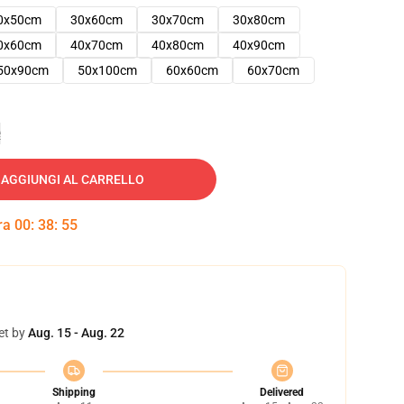
0x50cm
30x60cm
30x70cm
30x80cm
0x60cm
40x70cm
40x80cm
40x90cm
50x90cm
50x100cm
60x60cm
60x70cm
e
AGGIUNGI AL CARRELLO
tra
00
:
38
:
53
et by
Aug. 15 - Aug. 22
Shipping
Delivered