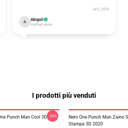
Jul 5, 2024
Abigail
A
Verified owner
I prodotti più venduti
-20%
ne Punch Man Cool 3D T-
Nero One Punch Man Zaino S
Stampa 3D 2020