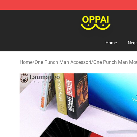
Oppai Store - Official Oppai Merchandise Shop
Home
Nego
Home
/
One Punch Man Accessori
/
One Punch Man Mo