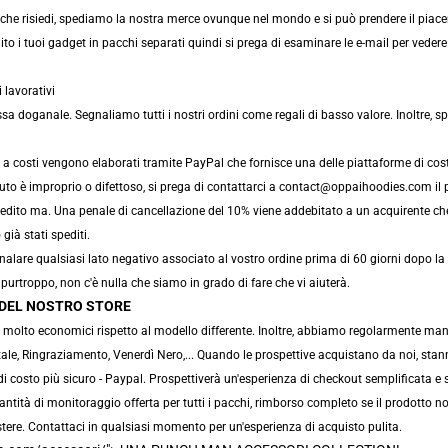
e risiedi, spediamo la nostra merce ovunque nel mondo e si può prendere il piacere n
ito i tuoi gadget in pacchi separati quindi si prega di esaminare le e-mail per veder
 lavorativi
doganale. Segnaliamo tutti i nostri ordini come regali di basso valore. Inoltre, sp
co a costi vengono elaborati tramite PayPal che fornisce una delle piattaforme di cost
nuto è improprio o difettoso, si prega di contattarci a contact@oppaihoodies.com il 
spedito ma. Una penale di cancellazione del 10% viene addebitato a un acquirente che
 già stati spediti.
nalare qualsiasi lato negativo associato al vostro ordine prima di 60 giorni dopo la
purtroppo, non c'è nulla che siamo in grado di fare che vi aiuterà.
E DEL NOSTRO STORE
molto economici rispetto al modello differente. Inoltre, abbiamo regolarmente mante
tale, Ringraziamento, Venerdì Nero,... Quando le prospettive acquistano da noi, stan
 costo più sicuro - Paypal. Prospettiverà un'esperienza di checkout semplificata e s
antità di monitoraggio offerta per tutti i pacchi, rimborso completo se il prodotto 
tere. Contattaci in qualsiasi momento per un'esperienza di acquisto pulita.