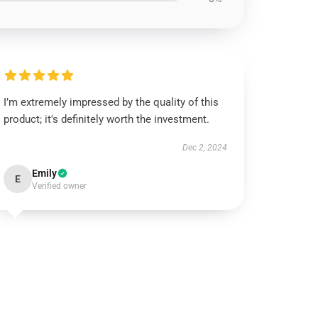
I’m extremely impressed by the quality of this
product; it's definitely worth the investment.
Dec 2, 2024
Emily
E
Verified owner