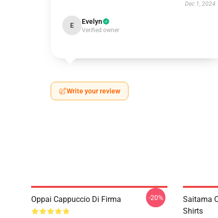
Dec 1, 2024
Evelyn
E
Verified owner
Write your review
-20%
Oppai Cappuccio Di Firma
Saitama O
Shirts