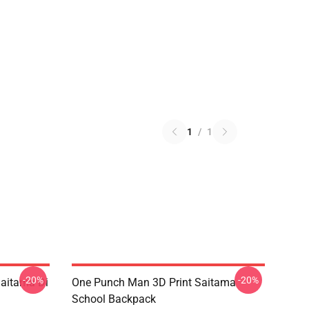
1
/
1
-20%
-20%
aitama Di
One Punch Man 3D Print Saitama
School Backpack