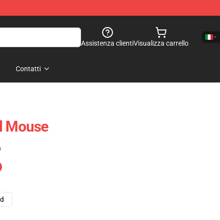
Assistenza clienti
Visualizza carrello
Contatti
el Mouse
)
ad