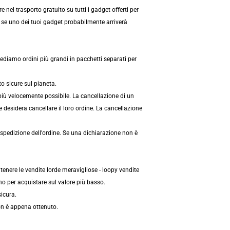
el trasporto gratuito su tutti i gadget offerti per
e se uno dei tuoi gadget probabilmente arriverà
ediamo ordini più grandi in pacchetti separati per
o sicure sul pianeta.
più velocemente possibile. La cancellazione di un
 desidera cancellare il loro ordine. La cancellazione
 spedizione dell'ordine. Se una dichiarazione non è
nere le vendite lorde meravigliose - loopy vendite
no per acquistare sul valore più basso.
icura.
non è appena ottenuto.