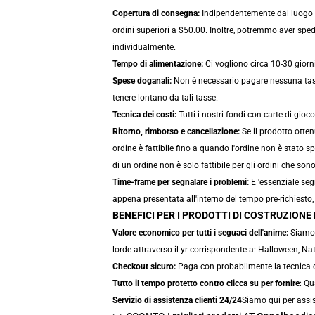
Copertura di consegna:
Indipendentemente dal luogo ch
ordini superiori a $50.00. Inoltre, potremmo aver sped
individualmente.
Tempo di alimentazione:
Ci vogliono circa 10-30 giorni
Spese doganali:
Non è necessario pagare nessuna tassa 
tenere lontano da tali tasse.
Tecnica dei costi:
Tutti i nostri fondi con carte di gio
Ritorno, rimborso e cancellazione:
Se il prodotto otte
ordine è fattibile fino a quando l'ordine non è stato 
di un ordine non è solo fattibile per gli ordini che sono
Time-frame per segnalare i problemi:
E 'essenziale seg
appena presentata all'interno del tempo pre-richiesto, 
BENEFICI PER I PRODOTTI DI COSTRUZION
Valore economico per tutti i seguaci dell'anime:
Siamo 
lorde attraverso il yr corrispondente a: Halloween, Na
Checkout sicuro:
Paga con probabilmente la tecnica di
Tutto il tempo protetto contro clicca su per fornire
: Qu
Servizio di assistenza clienti 24/24
Siamo qui per assis