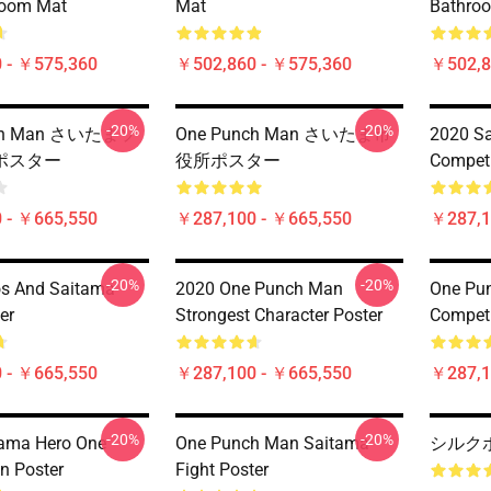
room Mat
Mat
Bathro
 - ￥575,360
￥502,860 - ￥575,360
￥502,8
-20%
-20%
nch Man さいたまソ
One Punch Man さいたま市
2020 S
ポスター
役所ポスター
Competi
 - ￥665,550
￥287,100 - ￥665,550
￥287,1
-20%
-20%
os And Saitama
2020 One Punch Man
One Pu
er
Strongest Character Poster
Competi
 - ￥665,550
￥287,100 - ￥665,550
￥287,1
-20%
-20%
tama Hero One
One Punch Man Saitama
シルク
n Poster
Fight Poster