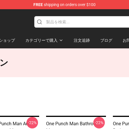
FREE
shipping on orders over $100
ショップ
カテゴリーで購入
注文追跡
ブログ
お
ョン
-22%
-22%
Punch Man Anti
One Punch Man Bathroom
One Pun