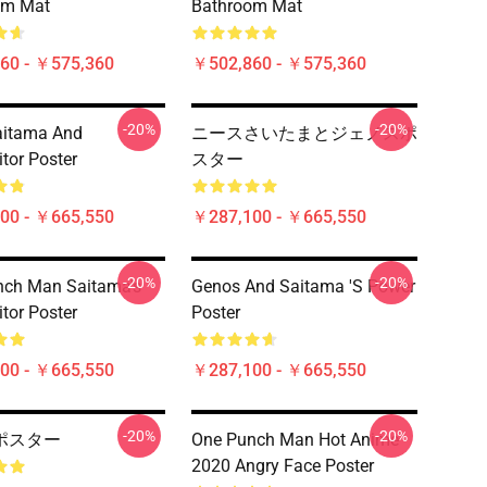
om Mat
Bathroom Mat
60 - ￥575,360
￥502,860 - ￥575,360
-20%
-20%
aitama And
ニースさいたまとジェノスポ
tor Poster
スター
00 - ￥665,550
￥287,100 - ￥665,550
-20%
-20%
nch Man Saitama's
Genos And Saitama 's Power
tor Poster
Poster
00 - ￥665,550
￥287,100 - ￥665,550
-20%
-20%
ポスター
One Punch Man Hot Anime
2020 Angry Face Poster