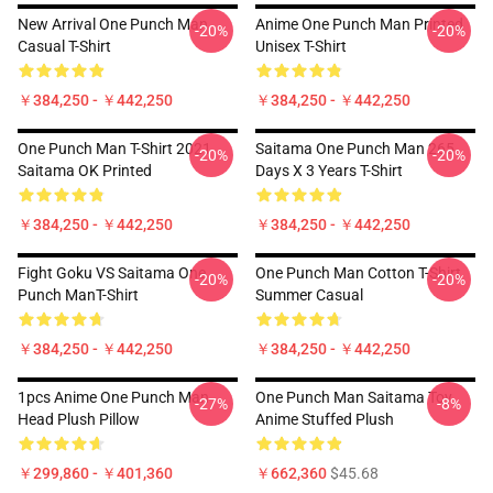
New Arrival One Punch Man
Anime One Punch Man Printed
-20%
-20%
Casual T-Shirt
Unisex T-Shirt
￥384,250 - ￥442,250
￥384,250 - ￥442,250
One Punch Man T-Shirt 2021
Saitama One Punch Man 265
-20%
-20%
Saitama OK Printed
Days X 3 Years T-Shirt
￥384,250 - ￥442,250
￥384,250 - ￥442,250
Fight Goku VS Saitama One
One Punch Man Cotton T-Shirt
-20%
-20%
Punch ManT-Shirt
Summer Casual
￥384,250 - ￥442,250
￥384,250 - ￥442,250
1pcs Anime One Punch Man
One Punch Man Saitama Toy
-27%
-8%
Head Plush Pillow
Anime Stuffed Plush
￥299,860 - ￥401,360
￥662,360
$45.68