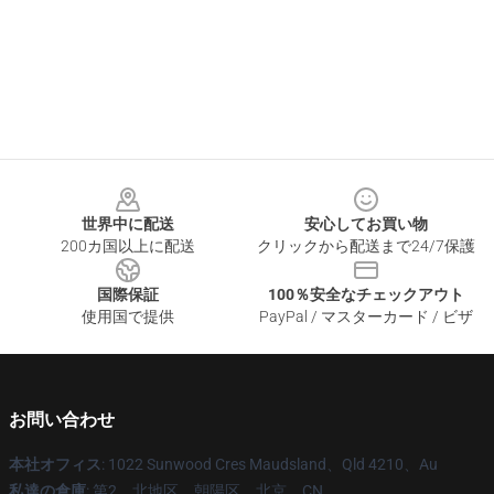
Footer
世界中に配送
安心してお買い物
200カ国以上に配送
クリックから配送まで24/7保護
国際保証
100％安全なチェックアウト
使用国で提供
PayPal / マスターカード / ビザ
お問い合わせ
本社オフィス
: 1022 Sunwood Cres Maudsland、Qld 4210、Au
私達の倉庫
: 第2、北地区、朝陽区、北京、CN