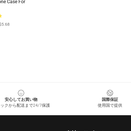
one Case For
$5.68
安心してお買い物
国際保証
ックから配送まで24/7保護
使用国で提供