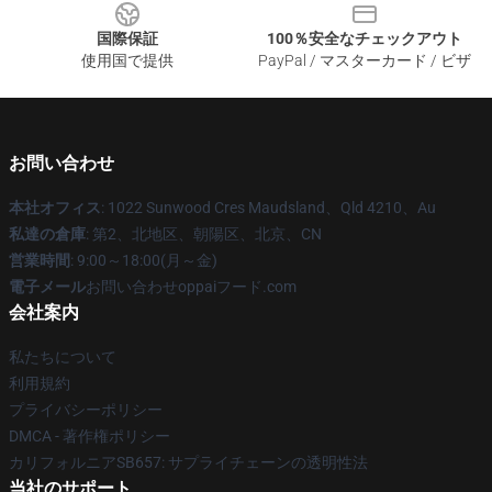
国際保証
100％安全なチェックアウト
使用国で提供
PayPal / マスターカード / ビザ
お問い合わせ
本社オフィス
: 1022 Sunwood Cres Maudsland、Qld 4210、Au
私達の倉庫
: 第2、北地区、朝陽区、北京、CN
営業時間
: 9:00～18:00(月～金)
電子メール
お問い合わせoppaiフード.com
会社案内
私たちについて
利用規約
プライバシーポリシー
DMCA - 著作権ポリシー
カリフォルニアSB657: サプライチェーンの透明性法
当社のサポート