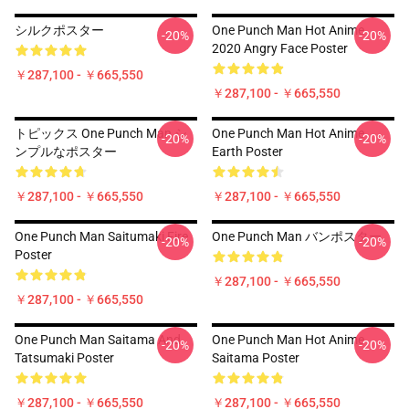
シルクポスター
One Punch Man Hot Anime
-20%
-20%
2020 Angry Face Poster
￥287,100 - ￥665,550
￥287,100 - ￥665,550
トピックス One Punch Man シ
One Punch Man Hot Anime
-20%
-20%
ンプルなポスター
Earth Poster
￥287,100 - ￥665,550
￥287,100 - ￥665,550
One Punch Man Saitumaki Fire
One Punch Man バンポスター
-20%
-20%
Poster
￥287,100 - ￥665,550
￥287,100 - ￥665,550
One Punch Man Saitama And
One Punch Man Hot Anime
-20%
-20%
Tatsumaki Poster
Saitama Poster
￥287,100 - ￥665,550
￥287,100 - ￥665,550