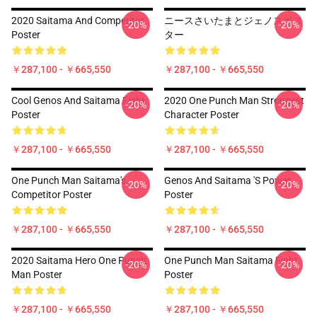
2020 Saitama And Competitor
ニースさいたまとジェノスポス
-20%
-20%
Poster
ター
￥287,100 - ￥665,550
￥287,100 - ￥665,550
Cool Genos And Saitama Fight
2020 One Punch Man Strongest
-20%
-20%
Poster
Character Poster
￥287,100 - ￥665,550
￥287,100 - ￥665,550
One Punch Man Saitama's
Genos And Saitama 's Power
-20%
-20%
Competitor Poster
Poster
￥287,100 - ￥665,550
￥287,100 - ￥665,550
2020 Saitama Hero One Punch
One Punch Man Saitama Fight
-20%
-20%
Man Poster
Poster
￥287,100 - ￥665,550
￥287,100 - ￥665,550