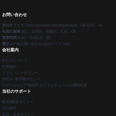
お問い合わせ
本社オフィス
: 1022 Sunwood Cres Maudsland、Qld 4210、Au
私達の倉庫
: 第2、北地区、朝陽区、北京、CN
営業時間
: 9:00～18:00(月～金)
電子メール
お問い合わせoppaiフード.com
会社案内
私たちについて
利用規約
プライバシーポリシー
DMCA - 著作権ポリシー
カリフォルニアSB657: サプライチェーンの透明性法
当社のサポート
配送&配送ポリシー
支払条件
返品・返金ポリシー