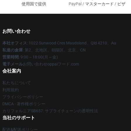
使用国で提供
PayPal / マスターカード / ビザ
お問い合わせ
本社オフィス
: 1022 Sunwood Cres Maudsland、Qld 4210、Au
私達の倉庫
: 第2、北地区、朝陽区、北京、CN
営業時間
: 9:00～18:00(月～金)
電子メール
お問い合わせoppaiフード.com
会社案内
私たちについて
利用規約
プライバシーポリシー
DMCA - 著作権ポリシー
カリフォルニアSB657: サプライチェーンの透明性法
当社のサポート
配送&配送ポリシー