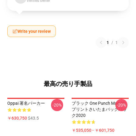
Verified owner
Write your review
1
/
1
最高の売り手製品
Oppai 署名パーカー
ブラック One Punch Man 3D
-20%
-20%
プリントさいたまバックパッ
ク2020
￥630,750
$43.5
￥535,050 - ￥601,750