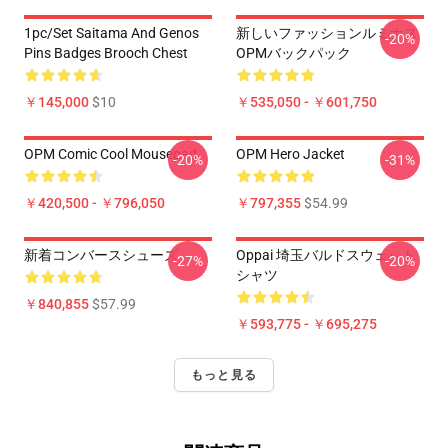
1pc/set Saitama And Genos
新しいファッションルミナス
-20%
Pins Badges Brooch Chest
OPMバックパック
￥145,000
$10
￥535,050 - ￥601,750
OPM Comic Cool Mousepad
OPM Hero Jacket
-20%
-31%
￥420,500 - ￥796,050
￥797,355
$54.99
新着コンバースシューズ
Oppai 埼玉バルドスウェット
-27%
-20%
シャツ
￥840,855
$57.99
￥593,775 - ￥695,275
もっと見る