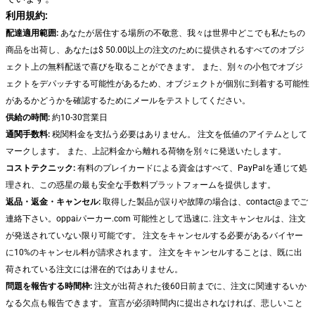
利用規約:
配達適用範囲:
あなたが居住する場所の不敬意、我々は世界中どこでも私たちの
商品を出荷し、あなたは$ 50.00以上の注文のために提供されるすべてのオブジ
ェクト上の無料配送で喜びを取ることができます。 また、別々の小包でオブジ
ェクトをデパッチする可能性があるため、オブジェクトが個別に到着する可能性
があるかどうかを確認するためにメールをテストしてください。
供給の時間:
約10-30営業日
通関手数料:
税関料金を支払う必要はありません。 注文を低値のアイテムとして
マークします。 また、上記料金から離れる荷物を別々に発送いたします。
コストテクニック:
有料のプレイカードによる資金はすべて、PayPalを通じて処
理され、この惑星の最も安全な手数料プラットフォームを提供します。
返品・返金・キャンセル:
取得した製品が誤りや故障の場合は、contact@までご
連絡下さい。oppaiパーカー.com 可能性として迅速に. 注文キャンセルは、注文
が発送されていない限り可能です。 注文をキャンセルする必要があるバイヤー
に10%のキャンセル料が請求されます。 注文をキャンセルすることは、既に出
荷されている注文には潜在的ではありません。
問題を報告する時間枠:
注文が出荷された後60日前までに、注文に関連するいか
なる欠点も報告できます。 宣言が必須時間内に提出されなければ、悲しいこと