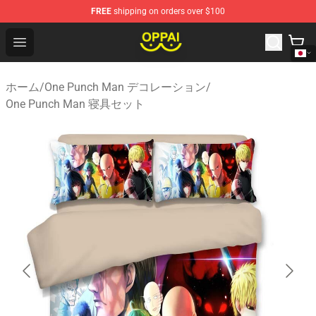
FREE
shipping on orders over $100
Oppai Store - Official Oppai Merchandise Shop
Open menu
ホーム
/
One Punch Man デコレーション
/
One Punch Man 寝具セット