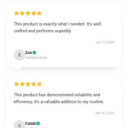
This product is exactly what I needed. It's well-
crafted and performs superbly.
Jul 17, 2024
Zoe
Z
Verified owner
This product has demonstrated reliability and
efficiency; it’s a valuable addition to my routine.
Jun 19, 2024
Caleb
C