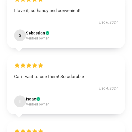
I love it, so handy and convenient!
Dec 6, 2024
Sebastian
S
Verified owner
Can’t wait to use them! So adorable
Dec 4, 2024
Isaac
I
Verified owner