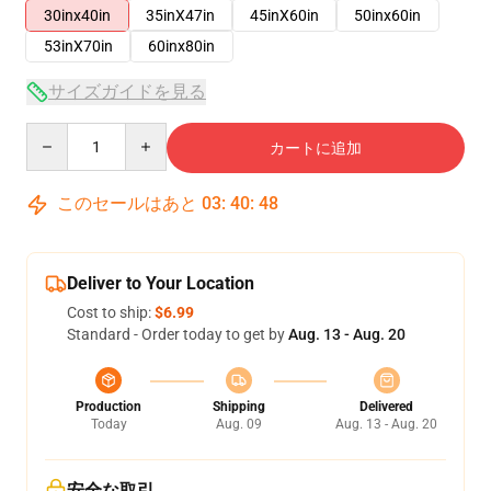
30inx40in
35inX47in
45inX60in
50inx60in
53inX70in
60inx80in
サイズガイドを見る
Quantity
カートに追加
このセールはあと
03
:
40
:
47
Deliver to Your Location
Cost to ship:
$6.99
Standard - Order today to get by
Aug. 13 - Aug. 20
Production
Shipping
Delivered
Today
Aug. 09
Aug. 13 - Aug. 20
安全な取引