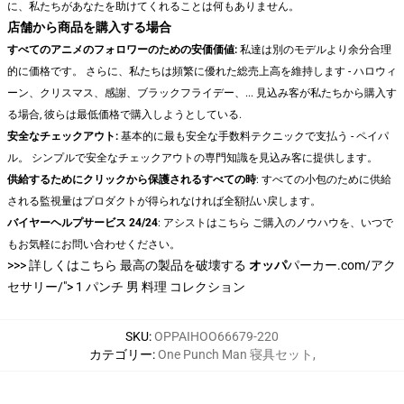
に、私たちがあなたを助けてくれることは何もありません。
店舗から商品を購入する場合
すべてのアニメのフォロワーのための安価価値:
私達は別のモデルより余分合理
的に価格です。 さらに、私たちは頻繁に優れた総売上高を維持します - ハロウィ
ーン、クリスマス、感謝、ブラックフライデー、... 見込み客が私たちから購入す
る場合, 彼らは最低価格で購入しようとしている.
安全なチェックアウト:
基本的に最も安全な手数料テクニックで支払う - ペイパ
ル。 シンプルで安全なチェックアウトの専門知識を見込み客に提供します。
供給するためにクリックから保護されるすべての時
: すべての小包のために供給
される監視量はプロダクトが得られなければ全額払い戻します。
バイヤーヘルプサービス 24/24
: アシストはこちら ご購入のノウハウを、いつで
もお気軽にお問い合わせください。
>>> 詳しくはこちら
最高の製品を破壊する
オッパ
パーカー.com/アク
セサリー/"> 1 パンチ 男 料理 コレクション
SKU
:
OPPAIHOO66679-220
カテゴリー
:
One Punch Man 寝具セット
,