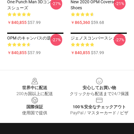
One Punch Man 3Dコンバー
New 2020 OPM Coverse
-27%
-21%
スシューズ
Shoes
￥840,855
$57.99
￥865,360
$59.68
OPM のキャンバスの逆の靴
ジェノスコンバースシューズ
-27%
-27%
￥840,855
$57.99
￥840,855
$57.99
Footer
世界中に配送
安心してお買い物
200カ国以上に配送
クリックから配送まで24/7保護
国際保証
100％安全なチェックアウト
使用国で提供
PayPal / マスターカード / ビザ