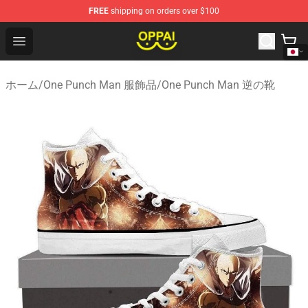
FREE
shipping on orders over $100
Oppai Store - Official Oppai Merchandise Shop
Open menu
ホーム
/
One Punch Man 服飾品
/
One Punch Man 逆の靴