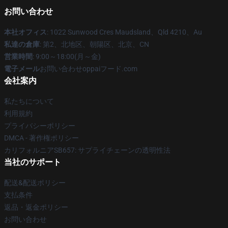
お問い合わせ
本社オフィス
: 1022 Sunwood Cres Maudsland、Qld 4210、Au
私達の倉庫
: 第2、北地区、朝陽区、北京、CN
営業時間
: 9:00～18:00(月～金)
電子メール
お問い合わせoppaiフード.com
会社案内
私たちについて
利用規約
プライバシーポリシー
DMCA - 著作権ポリシー
カリフォルニアSB657: サプライチェーンの透明性法
当社のサポート
配送&配送ポリシー
支払条件
返品・返金ポリシー
お問い合わせ