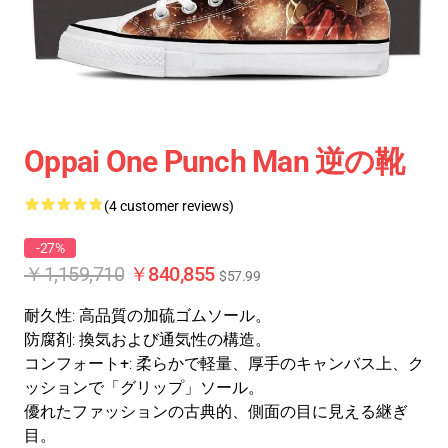
Oppai One Punch Man 逆の靴
(4 customer reviews)
-27%
￥1,159,710
￥840,855
$57.99
耐久性
: 高品質の加硫ゴムソール。
防腐剤
: 換気および通気性の構造。
コンフォート+
: 柔らかで軽量、厚手のキャンバス上、ク
ッションで「グリップ」ソール。
優れたファッションの古典的、側面の目に見える継ぎ
目。