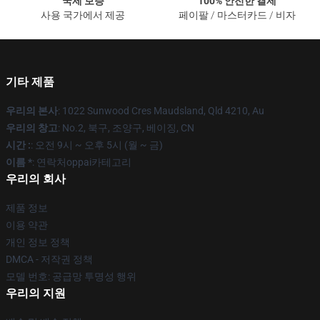
국제 보증
100% 안전한 결제
사용 국가에서 제공
페이팔 / 마스터카드 / 비자
기타 제품
우리의 본사
: 1022 Sunwood Cres Maudsland, Qld 4210, Au
우리의 창고
: No.2, 북구, 조양구, 베이징, CN
시간 :
: 오전 9시 ~ 오후 5시 (월 ~ 금)
이름 *
: 연락처oppai카테고리
우리의 회사
제품 정보
이용 약관
개인 정보 정책
DMCA - 저작권 정책
모델 번호: 공급망 투명성 행위
우리의 지원