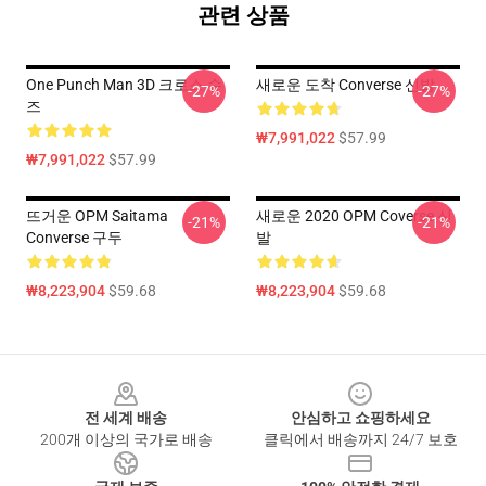
관련 상품
One Punch Man 3D 크로스 슈
새로운 도착 Converse 신발
-27%
-27%
즈
₩7,991,022
$57.99
₩7,991,022
$57.99
뜨거운 OPM Saitama
새로운 2020 OPM Coverse 신
-21%
-21%
Converse 구두
발
₩8,223,904
$59.68
₩8,223,904
$59.68
Footer
전 세계 배송
안심하고 쇼핑하세요
200개 이상의 국가로 배송
클릭에서 배송까지 24/7 보호