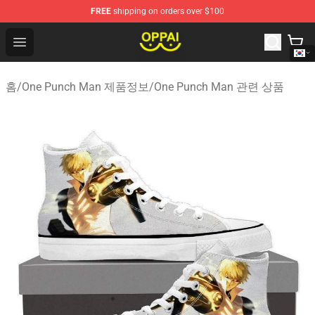
FREE
shipping on orders over $100
Oppai Store - Official Oppai Merchandise Shop
Open menu
홈
/
One Punch Man 제품정보
/
One Punch Man 관련 상품