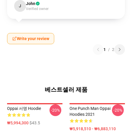
John
J
Verified owner
Write your review
1
/
2
베스트셀러 제품
Oppai 서명 Hoodie
One Punch Man Oppai
-20%
-20%
Hoodies 2021
₩5,994,300
$43.5
₩5,918,510 - ₩6,883,110