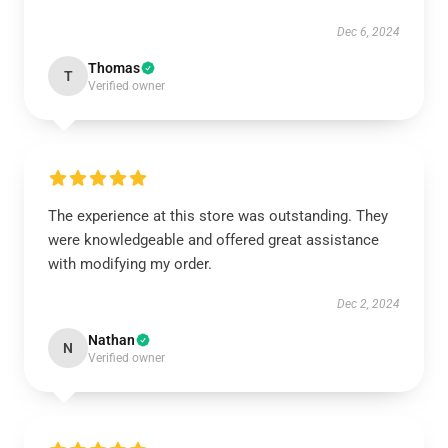
Dec 6, 2024
Thomas
T
Verified owner
The experience at this store was outstanding. They
were knowledgeable and offered great assistance
with modifying my order.
Dec 2, 2024
Nathan
N
Verified owner