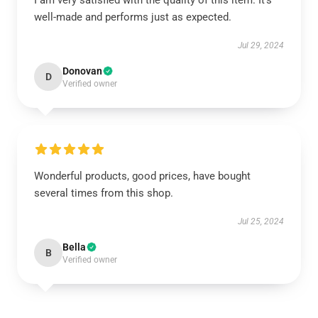
I am very satisfied with the quality of this item. It’s
well-made and performs just as expected.
Jul 29, 2024
Donovan
D
Verified owner
Wonderful products, good prices, have bought
several times from this shop.
Jul 25, 2024
Bella
B
Verified owner