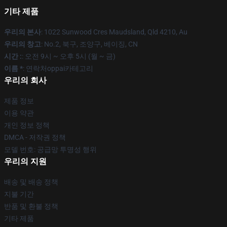
기타 제품
우리의 본사
: 1022 Sunwood Cres Maudsland, Qld 4210, Au
우리의 창고
: No.2, 북구, 조양구, 베이징, CN
시간 :
: 오전 9시 ~ 오후 5시 (월 ~ 금)
이름 *
: 연락처oppai카테고리
우리의 회사
제품 정보
이용 약관
개인 정보 정책
DMCA - 저작권 정책
모델 번호: 공급망 투명성 행위
우리의 지원
배송 및 배송 정책
지불 기간
반품 및 환불 정책
기타 제품