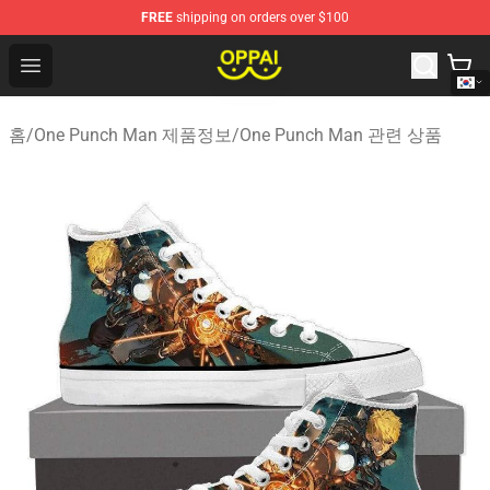
FREE
shipping on orders over $100
Oppai Store - Official Oppai Merchandise Shop
Open menu
홈
/
One Punch Man 제품정보
/
One Punch Man 관련 상품