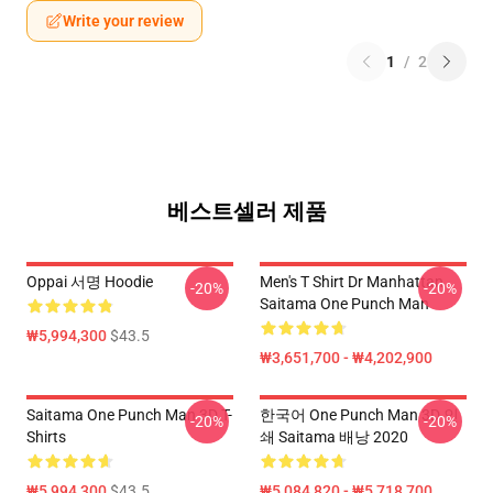
Write your review
1
/
2
베스트셀러 제품
Oppai 서명 Hoodie
Men's T Shirt Dr Manhattan
-20%
-20%
Saitama One Punch Man
₩5,994,300
$43.5
₩3,651,700 - ₩4,202,900
Saitama One Punch Man 3D T-
한국어 One Punch Man 3D 인
-20%
-20%
Shirts
쇄 Saitama 배낭 2020
₩5,994,300
$43.5
₩5,084,820 - ₩5,718,700