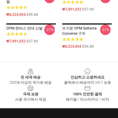
발
₩7,991,022
$57.99
₩8,223,904
$59.68
OPM 캔버스 반대 신발
뜨거운 OPM Saitama
-27%
-21%
Converse 구두
₩7,991,022
$57.99
₩8,223,904
$59.68
Footer
전 세계 배송
안심하고 쇼핑하세요
200개 이상의 국가로 배송
클릭에서 배송까지 24/7 보호
국제 보증
100% 안전한 결제
사용 국가에서 제공
페이팔 / 마스터카드 / 비자